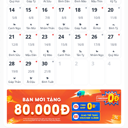
Quý Hợi
Giáp Tý
Ất Sửu
Bính Dần
Đinh Mão
Mậu Thìn
Kỷ Tỵ
14
15
16
17
18
19
20
5/8
6/8
7/8
8/8
9/8
10/8
11/8
🐎
🐐
🐒
🐓
🐕
🐖
🐀
Canh Ngọ
Tân Mùi
Nhâm Thân
Quý Dậu
Giáp Tuất
Ất Hợi
Bính Tý
21
22
23
24
25
26
27
12/8
13/8
14/8
15/8
16/8
17/8
18/8
🐂
🐅
🐈
🐉
🐍
🐎
🐐
Đinh Sửu
Mậu Dần
Kỷ Mão
Canh Thìn
Tân Tỵ
Nhâm Ngọ
Quý Mùi
28
29
30
1
2
3
4
19/8
20/8
21/8
🐒
🐓
🐕
Giáp Thân
Ất Dậu
Bính Tuất