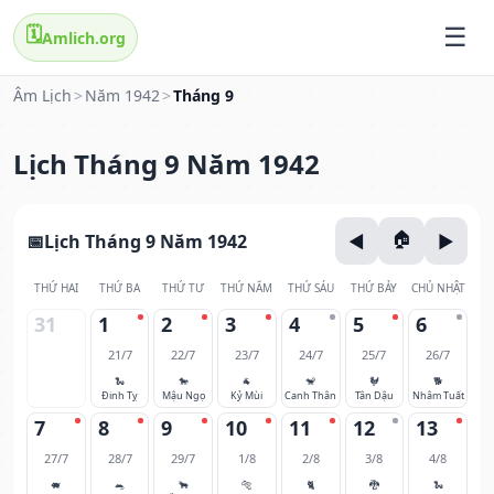
🗓️
Amlich.org
Âm Lịch
>
Năm 1942
>
Tháng 9
Lịch Tháng 9 Năm 1942
Lịch Tháng 9 Năm 1942
THỨ HAI
THỨ BA
THỨ TƯ
THỨ NĂM
THỨ SÁU
THỨ BẢY
CHỦ NHẬT
31
1
2
3
4
5
6
21/7
22/7
23/7
24/7
25/7
26/7
🐍
🐎
🐐
🐒
🐓
🐕
Đinh Tỵ
Mậu Ngọ
Kỷ Mùi
Canh Thân
Tân Dậu
Nhâm Tuất
7
8
9
10
11
12
13
27/7
28/7
29/7
1/8
2/8
3/8
4/8
🐖
🐀
🐂
🐅
🐈
🐉
🐍