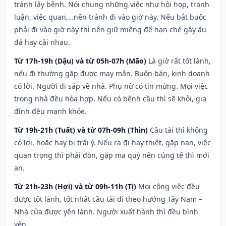
tránh lây bệnh. Nói chung những việc như hội họp, tranh
luận, việc quan,…nên tránh đi vào giờ này. Nếu bắt buộc
phải đi vào giờ này thì nên giữ miệng để hạn ché gây ẩu
đả hay cãi nhau.
Từ 17h-19h (Dậu) và từ 05h-07h (Mão)
Là giờ rất tốt lành,
nếu đi thường gặp được may mắn. Buôn bán, kinh doanh
có lời. Người đi sắp về nhà. Phụ nữ có tin mừng. Mọi việc
trong nhà đều hòa hợp. Nếu có bệnh cầu thì sẽ khỏi, gia
đình đều mạnh khỏe.
Từ 19h-21h (Tuất) và từ 07h-09h (Thìn)
Cầu tài thì không
có lợi, hoặc hay bị trái ý. Nếu ra đi hay thiệt, gặp nạn, việc
quan trọng thì phải đòn, gặp ma quỷ nên cúng tế thì mới
an.
Từ 21h-23h (Hợi) và từ 09h-11h (Tị)
Mọi công việc đều
được tốt lành, tốt nhất cầu tài đi theo hướng Tây Nam –
Nhà cửa được yên lành. Người xuất hành thì đều bình
yên.