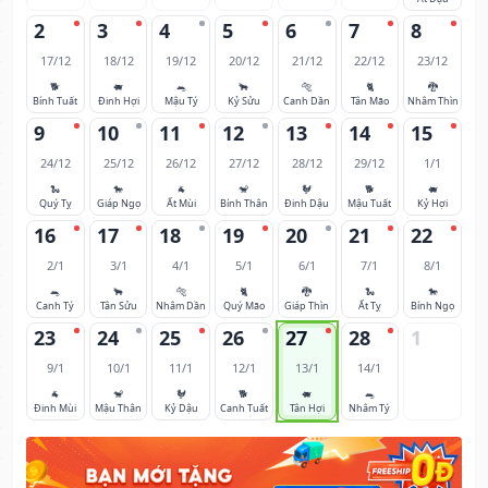
2
3
4
5
6
7
8
17/12
18/12
19/12
20/12
21/12
22/12
23/12
🐕
🐖
🐀
🐂
🐅
🐈
🐉
Bính Tuất
Đinh Hợi
Mậu Tý
Kỷ Sửu
Canh Dần
Tân Mão
Nhâm Thìn
9
10
11
12
13
14
15
24/12
25/12
26/12
27/12
28/12
29/12
1/1
🐍
🐎
🐐
🐒
🐓
🐕
🐖
Quý Tỵ
Giáp Ngọ
Ất Mùi
Bính Thân
Đinh Dậu
Mậu Tuất
Kỷ Hợi
16
17
18
19
20
21
22
2/1
3/1
4/1
5/1
6/1
7/1
8/1
🐀
🐂
🐅
🐈
🐉
🐍
🐎
Canh Tý
Tân Sửu
Nhâm Dần
Quý Mão
Giáp Thìn
Ất Tỵ
Bính Ngọ
23
24
25
26
27
28
1
9/1
10/1
11/1
12/1
13/1
14/1
🐐
🐒
🐓
🐕
🐖
🐀
Đinh Mùi
Mậu Thân
Kỷ Dậu
Canh Tuất
Tân Hợi
Nhâm Tý