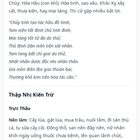
Chủy: Hỏa Hầu (con khỉ): Hỏa tinh, sao xấu. Khắc Kỵ xây
cất, thưa kiện, hay mai táng. Thi cử gặp nhiều bất lợi.
“Chủy tinh tạo tác hữu đồ hình,
Tam niên tất đinh chủ linh đinh,
Mai táng tốt tử đa do thử,
Thủ định Dần niên tiện sát nhân.
Tam tang bất chỉ giai do thử,
Nhất nhân dược độc nhị nhân thân.
Gia môn điền địa giai thoán bại,
Thương khố kim tiền hóa tác cần.”
Thập Nhị Kiến Trừ
Trực Thâu
Nên làm
: Cấy lúa, gặt lúa, mua trâu, nuôi tằm, đi săn thú
cá, tu sửa cây cối. Động thổ, san nền đắp nền, nữ nhân
khởi ngày uống thuốc chưa bệnh, lên quan lãnh chức,