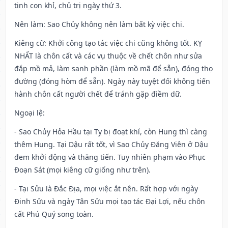
tinh con khỉ, chủ trị ngày thứ 3.
Nên làm
: Sao Chủy không nên làm bất kỳ việc chi.
Kiêng cữ
: Khởi công tạo tác việc chi cũng không tốt. KỴ
NHẤT là chôn cất và các vụ thuộc về chết chôn như sửa
đắp mồ mả, làm sanh phần (làm mồ mã để sẵn), đóng thọ
đường (đóng hòm để sẵn). Ngày này tuyệt đối không tiến
hành chôn cất người chết để tránh gặp điềm dữ.
Ngoại lệ
:
- Sao Chủy Hỏa Hầu tại Tỵ bị đoạt khí, còn Hung thì càng
thêm Hung. Tại Dậu rất tốt, vì Sao Chủy Đăng Viên ở Dậu
đem khởi động và thăng tiến. Tuy nhiên phạm vào Phục
Đoạn Sát (mọi kiêng cữ giống như trên).
- Tại Sửu là Đắc Địa, mọi việc ắt nên. Rất hợp với ngày
Đinh Sửu và ngày Tân Sửu mọi tạo tác Đại Lợi, nếu chôn
cất Phú Quý song toàn.