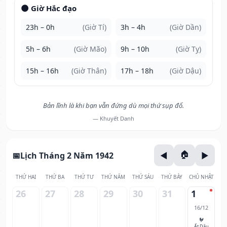
🌑 Giờ Hắc đạo
23h – 0h
(Giờ Tí)
3h – 4h
(Giờ Dần)
5h – 6h
(Giờ Mão)
9h – 10h
(Giờ Tỵ)
15h – 16h
(Giờ Thân)
17h – 18h
(Giờ Dậu)
Bản lĩnh là khi bạn vẫn đứng dù mọi thứ sụp đổ.
— Khuyết Danh
Lịch Tháng 2 Năm 1942
THỨ HAI
THỨ BA
THỨ TƯ
THỨ NĂM
THỨ SÁU
THỨ BẢY
CHỦ NHẬT
26
27
28
29
30
31
1
16/12
🐓
Ất Dậu