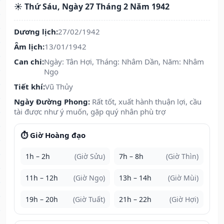
☀️ Thứ Sáu, Ngày 27 Tháng 2 Năm 1942
Dương lịch:
27/02/1942
Âm lịch:
13/01/1942
Can chi:
Ngày: Tân Hợi, Tháng: Nhâm Dần, Năm: Nhâm
Ngọ
Tiết khí:
Vũ Thủy
Ngày Đường Phong:
Rất tốt, xuất hành thuận lợi, cầu
tài được như ý muốn, gặp quý nhân phù trợ
⏱️ Giờ Hoàng đạo
1h – 2h
(Giờ Sửu)
7h – 8h
(Giờ Thìn)
11h – 12h
(Giờ Ngọ)
13h – 14h
(Giờ Mùi)
19h – 20h
(Giờ Tuất)
21h – 22h
(Giờ Hợi)