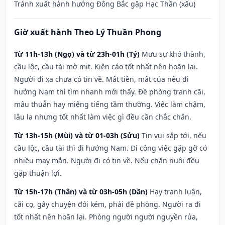
Tránh xuất hành hướng Đông Bắc gặp Hạc Thần (xấu)
Giờ xuất hành Theo Lý Thuần Phong
Từ 11h-13h (Ngọ) và từ 23h-01h (Tý)
Mưu sự khó thành,
cầu lộc, cầu tài mờ mịt. Kiện cáo tốt nhất nên hoãn lại.
Người đi xa chưa có tin về. Mất tiền, mất của nếu đi
hướng Nam thì tìm nhanh mới thấy. Đề phòng tranh cãi,
mâu thuẫn hay miệng tiếng tầm thường. Việc làm chậm,
lâu la nhưng tốt nhất làm việc gì đều cần chắc chắn.
Từ 13h-15h (Mùi) và từ 01-03h (Sửu)
Tin vui sắp tới, nếu
cầu lộc, cầu tài thì đi hướng Nam. Đi công việc gặp gỡ có
nhiều may mắn. Người đi có tin về. Nếu chăn nuôi đều
gặp thuận lợi.
Từ 15h-17h (Thân) và từ 03h-05h (Dần)
Hay tranh luận,
cãi cọ, gây chuyện đói kém, phải đề phòng. Người ra đi
tốt nhất nên hoãn lại. Phòng người người nguyền rủa,