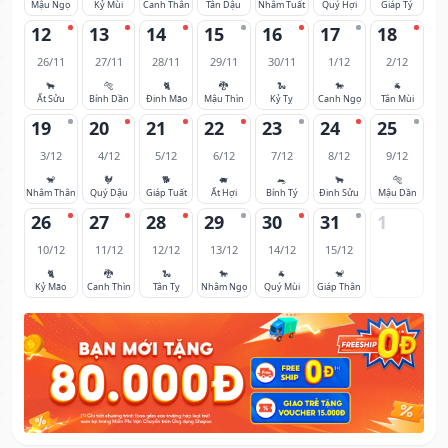
Mậu Ngọ
Kỷ Mùi
Canh Thân
Tân Dậu
Nhâm Tuất
Quý Hợi
Giáp Tý
12
13
14
15
16
17
18
26/11
27/11
28/11
29/11
30/11
1/12
2/12
🐂
🐅
🐈
🐉
🐍
🐎
🐐
Ất Sửu
Bính Dần
Đinh Mão
Mậu Thìn
Kỷ Tỵ
Canh Ngọ
Tân Mùi
19
20
21
22
23
24
25
3/12
4/12
5/12
6/12
7/12
8/12
9/12
🐒
🐓
🐕
🐖
🐀
🐂
🐅
Nhâm Thân
Quý Dậu
Giáp Tuất
Ất Hợi
Bính Tý
Đinh Sửu
Mậu Dần
26
27
28
29
30
31
1
10/12
11/12
12/12
13/12
14/12
15/12
🐈
🐉
🐍
🐎
🐐
🐒
Kỷ Mão
Canh Thìn
Tân Tỵ
Nhâm Ngọ
Quý Mùi
Giáp Thân