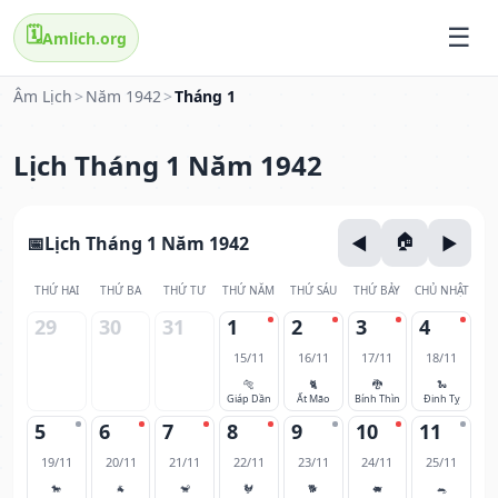
🗓️
Amlich.org
Âm Lịch
>
Năm 1942
>
Tháng 1
Lịch Tháng 1 Năm 1942
Lịch Tháng 1 Năm 1942
THỨ HAI
THỨ BA
THỨ TƯ
THỨ NĂM
THỨ SÁU
THỨ BẢY
CHỦ NHẬT
29
30
31
1
2
3
4
15/11
16/11
17/11
18/11
🐅
🐈
🐉
🐍
Giáp Dần
Ất Mão
Bính Thìn
Đinh Tỵ
5
6
7
8
9
10
11
19/11
20/11
21/11
22/11
23/11
24/11
25/11
🐎
🐐
🐒
🐓
🐕
🐖
🐀