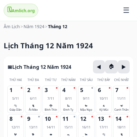
🗓️
Amlich.org
Âm Lịch
>
Năm 1924
>
Tháng 12
Lịch Tháng 12 Năm 1924
Lịch Tháng 12 Năm 1924
THỨ HAI
THỨ BA
THỨ TƯ
THỨ NĂM
THỨ SÁU
THỨ BẢY
CHỦ NHẬT
1
2
3
4
5
6
7
5/11
6/11
7/11
8/11
9/11
10/11
11/11
🐅
🐈
🐉
🐍
🐎
🐐
🐒
Giáp Dần
Ất Mão
Bính Thìn
Đinh Tỵ
Mậu Ngọ
Kỷ Mùi
Canh Thân
8
9
10
11
12
13
14
12/11
13/11
14/11
15/11
16/11
17/11
18/11
🐓
🐕
🐖
🐀
🐂
🐅
🐈