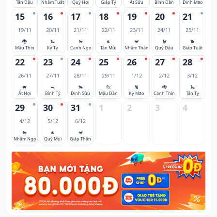
Tân Dậu
Nhâm Tuất
Quý Hợi
Giáp Tý
Ất Sửu
Bính Dần
Đinh Mão
15
16
17
18
19
20
21
19/11
20/11
21/11
22/11
23/11
24/11
25/11
🐉
🐍
🐎
🐐
🐒
🐓
🐕
Mậu Thìn
Kỷ Tỵ
Canh Ngọ
Tân Mùi
Nhâm Thân
Quý Dậu
Giáp Tuất
22
23
24
25
26
27
28
26/11
27/11
28/11
29/11
1/12
2/12
3/12
🐖
🐀
🐂
🐅
🐈
🐉
🐍
Ất Hợi
Bính Tý
Đinh Sửu
Mậu Dần
Kỷ Mão
Canh Thìn
Tân Tỵ
29
30
31
1
2
3
4
4/12
5/12
6/12
🐎
🐐
🐒
Nhâm Ngọ
Quý Mùi
Giáp Thân