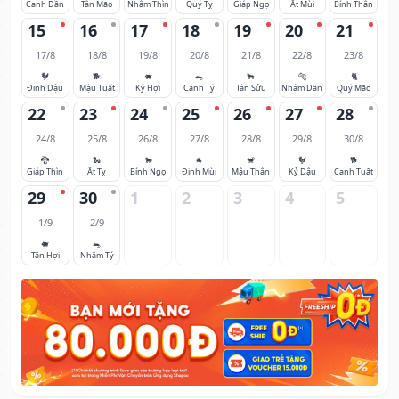
Canh Dần
Tân Mão
Nhâm Thìn
Quý Tỵ
Giáp Ngọ
Ất Mùi
Bính Thân
15
16
17
18
19
20
21
17/8
18/8
19/8
20/8
21/8
22/8
23/8
🐓
🐕
🐖
🐀
🐂
🐅
🐈
Đinh Dậu
Mậu Tuất
Kỷ Hợi
Canh Tý
Tân Sửu
Nhâm Dần
Quý Mão
22
23
24
25
26
27
28
24/8
25/8
26/8
27/8
28/8
29/8
30/8
🐉
🐍
🐎
🐐
🐒
🐓
🐕
Giáp Thìn
Ất Tỵ
Bính Ngọ
Đinh Mùi
Mậu Thân
Kỷ Dậu
Canh Tuất
29
30
1
2
3
4
5
1/9
2/9
🐖
🐀
Tân Hợi
Nhâm Tý