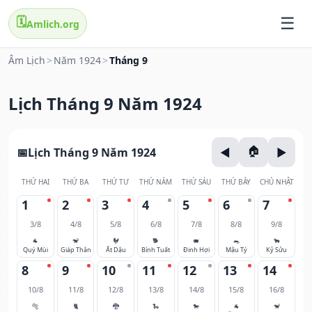
🗓️
Amlich.org
Âm Lịch
>
Năm 1924
>
Tháng 9
Lịch Tháng 9 Năm 1924
Lịch Tháng 9 Năm 1924
THỨ HAI
THỨ BA
THỨ TƯ
THỨ NĂM
THỨ SÁU
THỨ BẢY
CHỦ NHẬT
1
2
3
4
5
6
7
3/8
4/8
5/8
6/8
7/8
8/8
9/8
🐐
🐒
🐓
🐕
🐖
🐀
🐂
Quý Mùi
Giáp Thân
Ất Dậu
Bính Tuất
Đinh Hợi
Mậu Tý
Kỷ Sửu
8
9
10
11
12
13
14
10/8
11/8
12/8
13/8
14/8
15/8
16/8
🐅
🐈
🐉
🐍
🐎
🐐
🐒