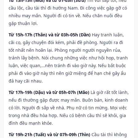
Từ 13h-15h (Mùi) và từ 01-03h (Sửu)
Tin vui sắp tới, nếu
cầu lộc, cầu tài thì đi hướng Nam. Đi công việc gặp gỡ có
nhiều may mắn. Người đi có tin về. Nếu chăn nuôi đều
gặp thuận lợi.
Từ 15h-17h (Thân) và từ 03h-05h (Dần)
Hay tranh luận,
cãi cọ, gây chuyện đói kém, phải đề phòng. Người ra đi
tốt nhất nên hoãn lại. Phòng người người nguyền rủa,
tránh lây bệnh. Nói chung những việc như hội họp, tranh
luận, việc quan,…nên tránh đi vào giờ này. Nếu bắt buộc
phải đi vào giờ này thì nên giữ miệng để hạn ché gây ẩu
đả hay cãi nhau.
Từ 17h-19h (Dậu) và từ 05h-07h (Mão)
Là giờ rất tốt lành,
nếu đi thường gặp được may mắn. Buôn bán, kinh doanh
có lời. Người đi sắp về nhà. Phụ nữ có tin mừng. Mọi việc
trong nhà đều hòa hợp. Nếu có bệnh cầu thì sẽ khỏi, gia
đình đều mạnh khỏe.
Từ 19h-21h (Tuất) và từ 07h-09h (Thìn)
Cầu tài thì không