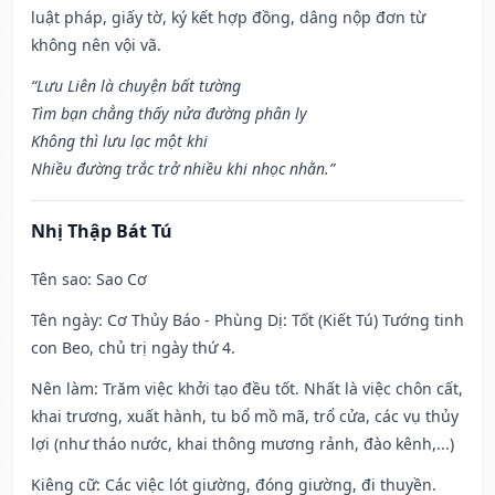
luật pháp, giấy tờ, ký kết hợp đồng, dâng nộp đơn từ
không nên vội vã.
“Lưu Liên là chuyện bất tường
Tìm bạn chẳng thấy nửa đường phân ly
Không thì lưu lạc một khi
Nhiều đường trắc trở nhiều khi nhọc nhằn.”
Nhị Thập Bát Tú
Tên sao
: Sao Cơ
Tên ngày
: Cơ Thủy Báo - Phùng Dị: Tốt (Kiết Tú) Tướng tinh
con Beo, chủ trị ngày thứ 4.
Nên làm
: Trăm việc khởi tạo đều tốt. Nhất là việc chôn cất,
khai trương, xuất hành, tu bổ mồ mã, trổ cửa, các vụ thủy
lợi (như tháo nước, khai thông mương rảnh, đào kênh,...)
Kiêng cữ
: Các việc lót giường, đóng giường, đi thuyền.