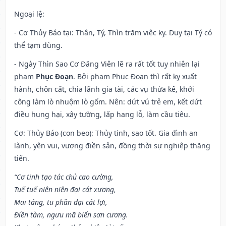
Ngoại lệ
:
- Cơ Thủy Báo tại: Thân, Tý, Thìn trăm việc kỵ. Duy tại Tý có
thể tạm dùng.
- Ngày Thìn Sao Cơ Đăng Viên lẽ ra rất tốt tuy nhiên lại
phạm
Phục Đoạn
. Bởi phạm Phục Đoạn thì rất kỵ xuất
hành, chôn cất, chia lãnh gia tài, các vụ thừa kế, khởi
công làm lò nhuộm lò gốm. Nên: dứt vú trẻ em, kết dứt
điều hung hại, xây tường, lấp hang lỗ, làm cầu tiêu.
Cơ: Thủy Báo (con beo): Thủy tinh, sao tốt. Gia đình an
lành, yên vui, vượng điền sản, đồng thời sự nghiệp thăng
tiến.
“Cơ tinh tạo tác chủ cao cường,
Tuế tuế niên niên đại cát xương,
Mai táng, tu phần đại cát lợi,
Điền tàm, ngưu mã biến sơn cương.