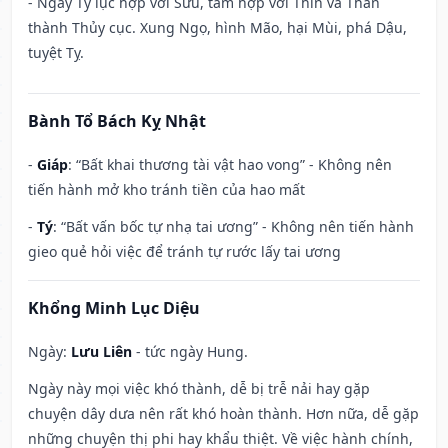
- Ngày Tý lục hợp với Sửu, tam hợp với Thìn và Thân
thành Thủy cục. Xung Ngọ, hình Mão, hại Mùi, phá Dậu,
tuyệt Tỵ.
Bành Tổ Bách Kỵ Nhật
-
Giáp
: “Bất khai thương tài vật hao vong” - Không nên
tiến hành mở kho tránh tiền của hao mất
-
Tý
: “Bất vấn bốc tự nhạ tai ương” - Không nên tiến hành
gieo quẻ hỏi việc để tránh tự rước lấy tai ương
Khổng Minh Lục Diệu
Ngày:
Lưu Liên
- tức ngày Hung.
Ngày này mọi việc khó thành, dễ bị trễ nải hay gặp
chuyện dây dưa nên rất khó hoàn thành. Hơn nữa, dễ gặp
những chuyện thị phi hay khẩu thiệt. Về việc hành chính,