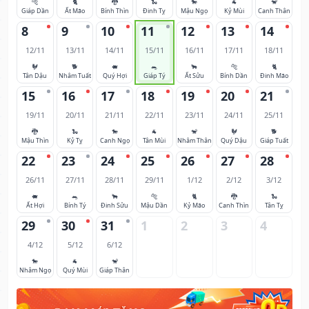
🐅
🐈
🐉
🐍
🐎
🐐
🐒
Giáp Dần
Ất Mão
Bính Thìn
Đinh Tỵ
Mậu Ngọ
Kỷ Mùi
Canh Thân
8
9
10
11
12
13
14
12/11
13/11
14/11
15/11
16/11
17/11
18/11
🐓
🐕
🐖
🐀
🐂
🐅
🐈
Tân Dậu
Nhâm Tuất
Quý Hợi
Giáp Tý
Ất Sửu
Bính Dần
Đinh Mão
15
16
17
18
19
20
21
19/11
20/11
21/11
22/11
23/11
24/11
25/11
🐉
🐍
🐎
🐐
🐒
🐓
🐕
Mậu Thìn
Kỷ Tỵ
Canh Ngọ
Tân Mùi
Nhâm Thân
Quý Dậu
Giáp Tuất
22
23
24
25
26
27
28
26/11
27/11
28/11
29/11
1/12
2/12
3/12
🐖
🐀
🐂
🐅
🐈
🐉
🐍
Ất Hợi
Bính Tý
Đinh Sửu
Mậu Dần
Kỷ Mão
Canh Thìn
Tân Tỵ
29
30
31
1
2
3
4
4/12
5/12
6/12
🐎
🐐
🐒
Nhâm Ngọ
Quý Mùi
Giáp Thân