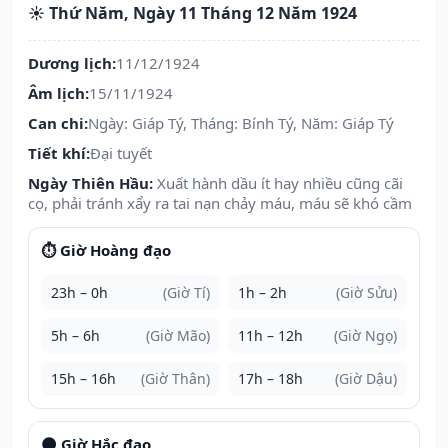
☀️ Thứ Năm, Ngày 11 Tháng 12 Năm 1924
Dương lịch:
11/12/1924
Âm lịch:
15/11/1924
Can chi:
Ngày: Giáp Tý, Tháng: Bính Tý, Năm: Giáp Tý
Tiết khí:
Đại tuyết
Ngày Thiên Hầu:
Xuất hành dầu ít hay nhiều cũng cãi
cọ, phải tránh xẩy ra tai nạn chảy máu, máu sẽ khó cầm
⏱️ Giờ Hoàng đạo
23h – 0h
(Giờ Tí)
1h – 2h
(Giờ Sửu)
5h – 6h
(Giờ Mão)
11h – 12h
(Giờ Ngọ)
15h – 16h
(Giờ Thân)
17h – 18h
(Giờ Dậu)
🌑 Giờ Hắc đạo