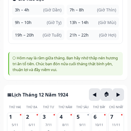
3h – 4h
(Giờ Dần)
7h – 8h
(Giờ Thìn)
9h – 10h
(Giờ Tỵ)
13h – 14h
(Giờ Mùi)
19h – 20h
(Giờ Tuất)
21h – 22h
(Giờ Hợi)
🌕 Hôm nay là rằm giữa tháng. Bạn hãy nhớ thắp nén hương
tri ân tổ tiên. Chúc bạn đón nửa cuối tháng thật bình yên,
thuận lợi và đầy niềm vui.
Lịch Tháng 12 Năm 1924
THỨ HAI
THỨ BA
THỨ TƯ
THỨ NĂM
THỨ SÁU
THỨ BẢY
CHỦ NHẬT
1
2
3
4
5
6
7
5/11
6/11
7/11
8/11
9/11
10/11
11/11