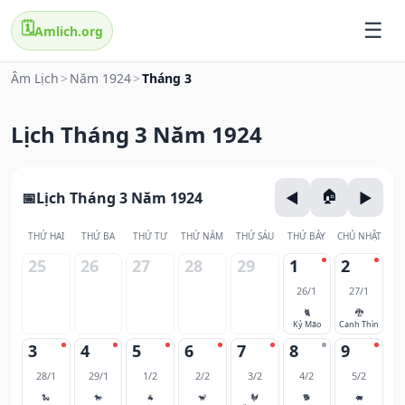
🗓️
Amlich.org
Âm Lịch
>
Năm 1924
>
Tháng 3
Lịch Tháng 3 Năm 1924
Lịch Tháng 3 Năm 1924
THỨ HAI
THỨ BA
THỨ TƯ
THỨ NĂM
THỨ SÁU
THỨ BẢY
CHỦ NHẬT
25
26
27
28
29
1
2
26/1
27/1
🐈
🐉
Kỷ Mão
Canh Thìn
3
4
5
6
7
8
9
28/1
29/1
1/2
2/2
3/2
4/2
5/2
🐍
🐎
🐐
🐒
🐓
🐕
🐖