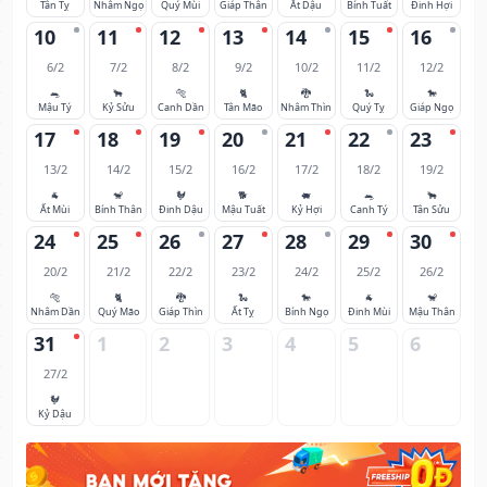
Tân Tỵ
Nhâm Ngọ
Quý Mùi
Giáp Thân
Ất Dậu
Bính Tuất
Đinh Hợi
10
11
12
13
14
15
16
6/2
7/2
8/2
9/2
10/2
11/2
12/2
🐀
🐂
🐅
🐈
🐉
🐍
🐎
Mậu Tý
Kỷ Sửu
Canh Dần
Tân Mão
Nhâm Thìn
Quý Tỵ
Giáp Ngọ
17
18
19
20
21
22
23
13/2
14/2
15/2
16/2
17/2
18/2
19/2
🐐
🐒
🐓
🐕
🐖
🐀
🐂
Ất Mùi
Bính Thân
Đinh Dậu
Mậu Tuất
Kỷ Hợi
Canh Tý
Tân Sửu
24
25
26
27
28
29
30
20/2
21/2
22/2
23/2
24/2
25/2
26/2
🐅
🐈
🐉
🐍
🐎
🐐
🐒
Nhâm Dần
Quý Mão
Giáp Thìn
Ất Tỵ
Bính Ngọ
Đinh Mùi
Mậu Thân
31
1
2
3
4
5
6
27/2
🐓
Kỷ Dậu