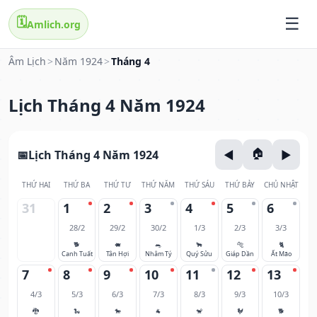
🗓️
Amlich.org
Âm Lịch
>
Năm 1924
>
Tháng 4
Lịch Tháng 4 Năm 1924
Lịch Tháng 4 Năm 1924
THỨ HAI
THỨ BA
THỨ TƯ
THỨ NĂM
THỨ SÁU
THỨ BẢY
CHỦ NHẬT
31
1
2
3
4
5
6
28/2
29/2
30/2
1/3
2/3
3/3
🐕
🐖
🐀
🐂
🐅
🐈
Canh Tuất
Tân Hợi
Nhâm Tý
Quý Sửu
Giáp Dần
Ất Mão
7
8
9
10
11
12
13
4/3
5/3
6/3
7/3
8/3
9/3
10/3
🐉
🐍
🐎
🐐
🐒
🐓
🐕