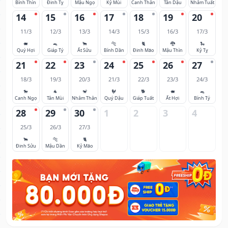
Bính Thìn
Đinh Tỵ
Mậu Ngọ
Kỷ Mùi
Canh Thân
Tân Dậu
Nhâm Tuất
14
15
16
17
18
19
20
11/3
12/3
13/3
14/3
15/3
16/3
17/3
🐖
🐀
🐂
🐅
🐈
🐉
🐍
Quý Hợi
Giáp Tý
Ất Sửu
Bính Dần
Đinh Mão
Mậu Thìn
Kỷ Tỵ
21
22
23
24
25
26
27
18/3
19/3
20/3
21/3
22/3
23/3
24/3
🐎
🐐
🐒
🐓
🐕
🐖
🐀
Canh Ngọ
Tân Mùi
Nhâm Thân
Quý Dậu
Giáp Tuất
Ất Hợi
Bính Tý
28
29
30
1
2
3
4
25/3
26/3
27/3
🐂
🐅
🐈
Đinh Sửu
Mậu Dần
Kỷ Mão