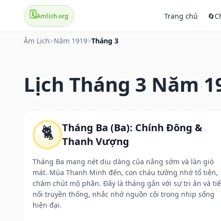
🗓️
Trang chủ
🔄
C
Amlich.org
Âm Lịch
>
Năm 1919
>
Tháng 3
Lịch Tháng 3 Năm 1
Tháng Ba (Ba): Chính Đông &
🐈
Thanh Vượng
Tháng Ba mang nét dịu dàng của nắng sớm và làn gió
mát. Mùa Thanh Minh đến, con cháu tưởng nhớ tổ tiên,
chăm chút mộ phần. Đây là tháng gắn với sự tri ân và ti
nối truyền thống, nhắc nhớ nguồn cội trong nhịp sống
hiện đại.