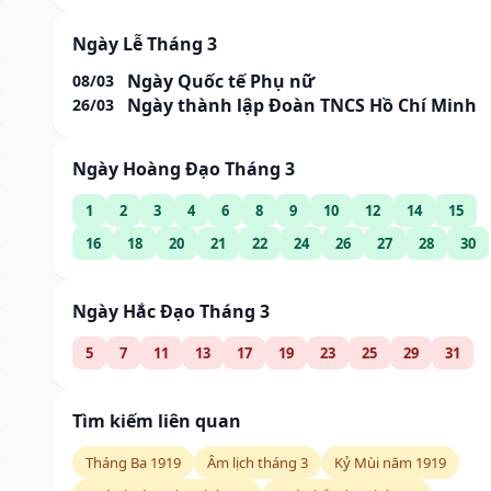
Ngày Lễ Tháng 3
Ngày Quốc tế Phụ nữ
08/03
Ngày thành lập Đoàn TNCS Hồ Chí Minh
26/03
Ngày Hoàng Đạo Tháng 3
1
2
3
4
6
8
9
10
12
14
15
16
18
20
21
22
24
26
27
28
30
Ngày Hắc Đạo Tháng 3
5
7
11
13
17
19
23
25
29
31
Tìm kiếm liên quan
Tháng Ba 1919
Âm lịch tháng 3
Kỷ Mùi năm 1919