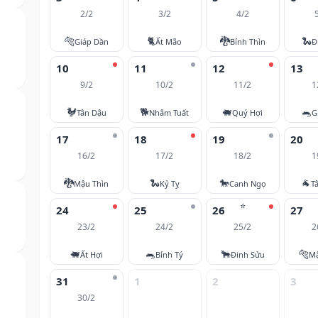
2/2
3/2
4/2
🐅
🐈
🐉
🐍
Giáp Dần
Ất Mão
Bính Thìn
Đ
10
11
12
13
9/2
10/2
11/2
1
🐓
🐕
🐖
🐀
Tân Dậu
Nhâm Tuất
Quý Hợi
G
17
18
19
20
16/2
17/2
18/2
1
🐉
🐍
🐎
🐐
Mậu Thìn
Kỷ Tỵ
Canh Ngọ
T
⭐
24
25
26
27
23/2
24/2
25/2
2
🐖
🐀
🐂
🐅
Ất Hợi
Bính Tý
Đinh Sửu
M
31
1
2
3
30/2