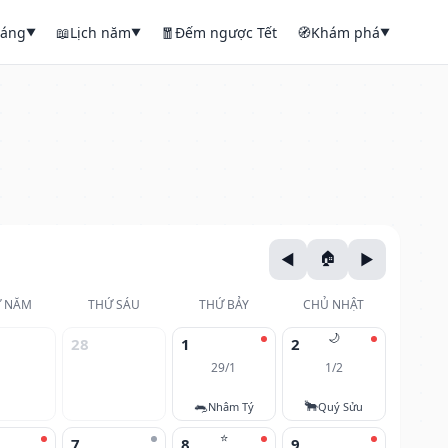
háng
📖
Lịch năm
🧧
Đếm ngược Tết
🧭
Khám phá
▼
▼
▼
 NĂM
THỨ SÁU
THỨ BẢY
CHỦ NHẬT
🌙
28
1
2
29/1
1/2
🐀
🐂
Nhâm Tý
Quý Sửu
⭐
7
8
9