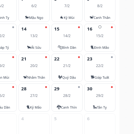
5/2
6/2
7/2
8/2
🐎
🐐
🐒
inh Tỵ
Mậu Ngọ
Kỷ Mùi
Canh Thân
🌕
14
15
16
2/2
13/2
14/2
15/2
🐂
🐅
🐈
iáp Tý
Ất Sửu
Bính Dần
Đinh Mão
21
22
23
9/2
20/2
21/2
22/2
🐒
🐓
🐕
ân Mùi
Nhâm Thân
Quý Dậu
Giáp Tuất
28
29
30
6/2
27/2
28/2
29/2
🐈
🐉
🐍
ậu Dần
Kỷ Mão
Canh Thìn
Tân Tỵ
4
5
6