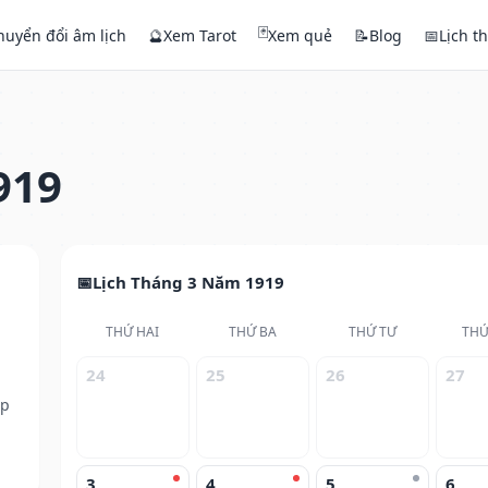
🃏
huyển đổi âm lịch
🔮
Xem Tarot
Xem quẻ
📝
Blog
📅
Lịch t
919
Lịch Tháng 3 Năm 1919
THỨ HAI
THỨ BA
THỨ TƯ
THỨ
24
25
26
27
ếp
3
4
5
6