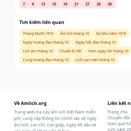
7
9
13
15
19
21
27
29
30
Tìm kiếm liên quan
Tháng Mười 1919
Âm lịch tháng 10
Kỷ Mùi năm 1919
Ngày hoàng đạo tháng 10
Ngày hắc đạo tháng 10
Lịch âm tháng 10
Chuẩn bị Tết
Xem ngày tốt tháng 10
Cung hoàng đạo tháng 10
Lịch vạn niên tháng 10
Về Amlich.org
Liên kết 
Trang web tra cứu âm lịch Việt Nam miễn
Trang chủ
Chuyển đổi 
phí, cung cấp thông tin chính xác về ngày
Gieo quẻ hỏ
âm lịch, can chi, con giáp, ngày tốt xấu và
Lịch năm 2