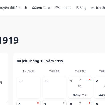
🃏
huyển đổi âm lịch
🔮
Xem Tarot
Xem quẻ
📝
Blog
📅
Lịch t
1919
Lịch Tháng 10 Năm 1919
THỨ HAI
THỨ BA
THỨ TƯ
THỨ
⭐
29
30
1
2
ng
8/8
🐕
🐖
Bính Tuất
Đi
⭐
6
7
8
9