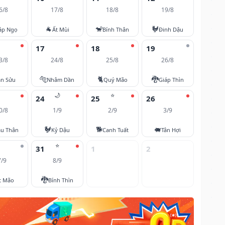
6/8
17/8
18/8
19/8
🐐
🐒
🐓
áp Ngọ
Ất Mùi
Bính Thân
Đinh Dậu
17
18
19
3/8
24/8
25/8
26/8
🐅
🐈
🐉
ân Sửu
Nhâm Dần
Quý Mão
Giáp Thìn
🌙
⭐
24
25
26
0/8
1/9
2/9
3/9
🐓
🐕
🐖
u Thân
Kỷ Dậu
Canh Tuất
Tân Hợi
⭐
31
1
2
7/9
8/9
🐉
t Mão
Bính Thìn