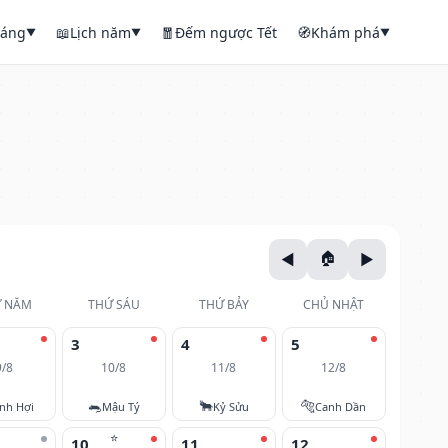
háng
📖
Lịch năm
🧧
Đếm ngược Tết
🧭
Khám phá
▼
▼
▼
 NĂM
THỨ SÁU
THỨ BẢY
CHỦ NHẬT
3
4
5
9/8
10/8
11/8
12/8
🐀
🐂
🐅
nh Hợi
Mậu Tý
Kỷ Sửu
Canh Dần
⭐
10
11
12