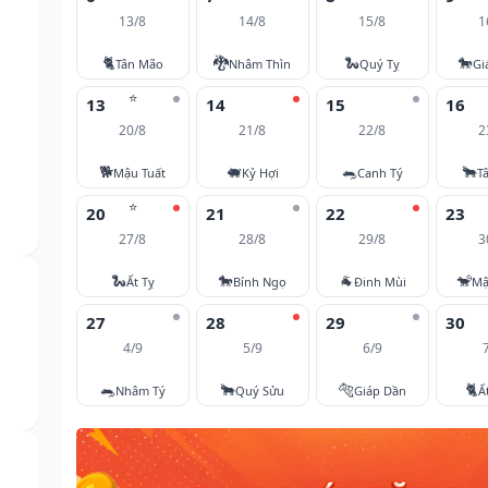
13/8
14/8
15/8
1
🐈
🐉
🐍
🐎
Tân Mão
Nhâm Thìn
Quý Tỵ
Gi
⭐
13
14
15
16
20/8
21/8
22/8
2
🐕
🐖
🐀
🐂
Mậu Tuất
Kỷ Hợi
Canh Tý
T
⭐
20
21
22
23
27/8
28/8
29/8
3
🐍
🐎
🐐
🐒
Ất Tỵ
Bính Ngọ
Đinh Mùi
Mậ
27
28
29
30
4/9
5/9
6/9
🐀
🐂
🐅
🐈
Nhâm Tý
Quý Sửu
Giáp Dần
Ấ