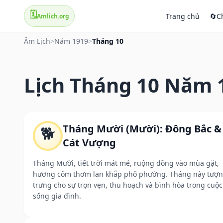
🗓️
Trang chủ
🔄
C
Amlich.org
Âm Lịch
>
Năm 1919
>
Tháng 10
Lịch Tháng 10 Năm 
Tháng Mười (Mười): Đông Bắc &
🐕
Cát Vượng
Tháng Mười, tiết trời mát mẻ, ruộng đồng vào mùa gặt,
hương cốm thơm lan khắp phố phường. Tháng này tượ
trưng cho sự trọn vẹn, thu hoạch và bình hòa trong cuộc
sống gia đình.