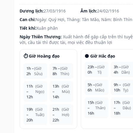
Dương lịch:
27/03/1916
Âm lịch:
24/02/1916
Can chi:
Ngày: Quý Hợi, Tháng: Tân Mão, Năm: Bính Thìn
Tiết khí:
Xuân phân
Ngày Thiên Thương:
Xuất hành để gặp cấp trên thì tuyệ
vời, cầu tài thì được tài, mọi việc đều thuận lợi
⏱️ Giờ Hoàng đạo
🌑 Giờ Hắc đạo
23h –
(Giờ
3h –
(Giờ
1h –
(Giờ
7h –
(Giờ
0h
Tí)
4h
Dần)
2h
Sửu)
8h
Thìn)
5h –
(Giờ
9h –
(Giờ
11h
(Giờ
13h
(Giờ
6h
Mão)
10h
Tỵ)
–
Ngọ)
–
Mùi)
12h
14h
15h
(Giờ
17h
(Giờ
–
Thân)
–
Dậu)
19h
(Giờ
21h
(Giờ
16h
18h
–
Tuất)
–
Hợi)
20h
22h