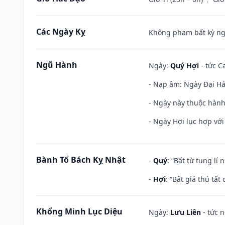
Các Ngày Kỵ
Không phạm bất kỳ ngày
Ngũ Hành
Ngày:
Quý Hợi
- tức C
- Nạp âm: Ngày Đại Hải 
- Ngày này thuộc hành
- Ngày Hợi lục hợp vớ
Bành Tổ Bách Kỵ Nhật
-
Quý
: “Bất từ tụng lí
-
Hợi
: “Bất giá thú tấ
Khổng Minh Lục Diệu
Ngày:
Lưu Liên
- tức 