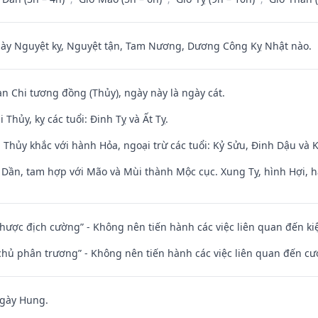
 Nguyệt kỵ, Nguyệt tận, Tam Nương, Dương Công Kỵ Nhật nào.
an Chi tương đồng (Thủy), ngày này là ngày cát.
Thủy, kỵ các tuổi: Đinh Tỵ và Ất Tỵ.
 Thủy khắc với hành Hỏa, ngoại trừ các tuổi: Kỷ Sửu, Đinh Dậu và
i Dần, tam hợp với Mão và Mùi thành Mộc cục. Xung Tỵ, hình Hợi, h
 nhược địch cường” - Không nên tiến hành các việc liên quan đến ki
t chủ phân trương” - Không nên tiến hành các việc liên quan đến cướ
ngày Hung.