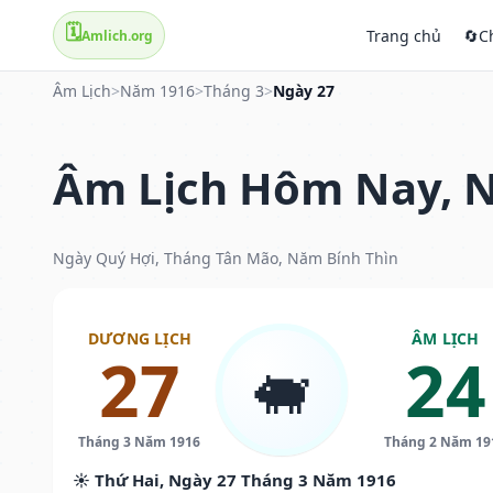
🗓️
Trang chủ
🔄
C
Amlich.org
Âm Lịch
>
Năm 1916
>
Tháng 3
>
Ngày 27
Âm Lịch Hôm Nay, N
Ngày Quý Hợi, Tháng Tân Mão, Năm Bính Thìn
DƯƠNG LỊCH
ÂM LỊCH
27
24
🐖
Tháng 3 Năm 1916
Tháng 2 Năm 19
☀️ Thứ Hai, Ngày 27 Tháng 3 Năm 1916