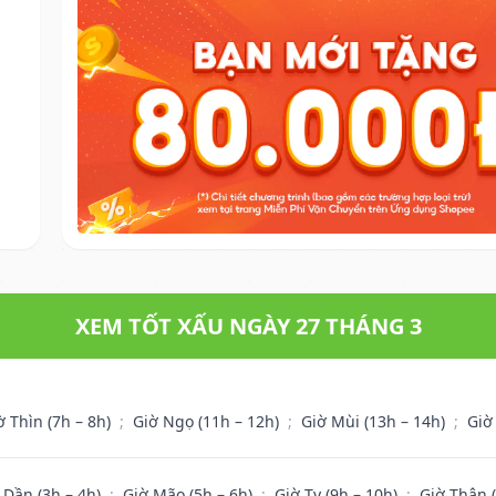
XEM TỐT XẤU NGÀY 27 THÁNG 3
ờ Thìn (7h – 8h)
;
Giờ Ngọ (11h – 12h)
;
Giờ Mùi (13h – 14h)
;
Giờ
 Dần (3h – 4h)
;
Giờ Mão (5h – 6h)
;
Giờ Tỵ (9h – 10h)
;
Giờ Thân 