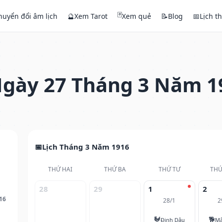
🃏
huyển đổi âm lịch
🔮
Xem Tarot
Xem quẻ
📝
Blog
📅
Lịch t
gày 27 Tháng 3 Năm 1
Lịch Tháng 3 Năm 1916
THỨ HAI
THỨ BA
THỨ TƯ
THỨ
28
29
1
2
16
28/1
2
🐓
🐕
Đinh Dậu
Mậ