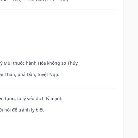
 Kỷ Mùi thuộc hành Hỏa không sợ Thủy.
ại Thân, phá Dần, tuyệt Ngọ.
ện tụng, ta lý yếu địch lý mạnh
i hỏi để tránh ly biệt