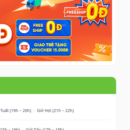
 Tuất (19h – 20h)
;
Giờ Hợi (21h – 22h)
(15h – 16h)
;
Giờ Dậu (17h – 18h)