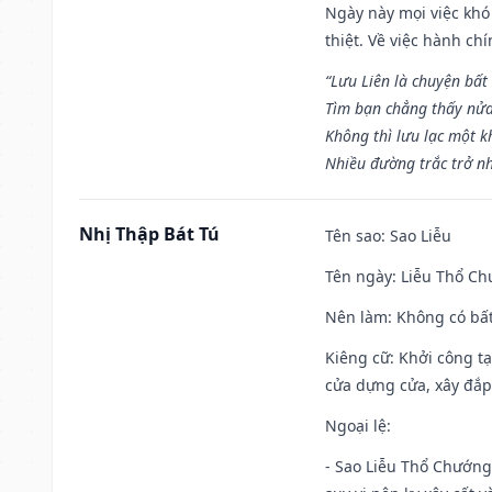
Ngày này mọi việc khó
thiệt. Về việc hành ch
“Lưu Liên là chuyện bất
Tìm bạn chẳng thấy nử
Không thì lưu lạc một k
Nhiều đường trắc trở nh
Nhị Thập Bát Tú
Tên sao
: Sao Liễu
Tên ngày
: Liễu Thổ C
Nên làm
: Không có bất
Kiêng cữ
: Khởi công tạ
cửa dựng cửa, xây đắp.
Ngoại lệ
:
- Sao Liễu Thổ Chướng 