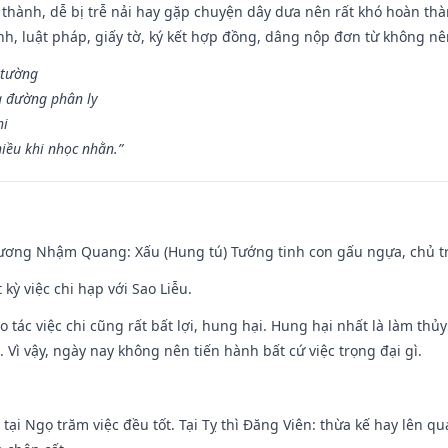
 thành, dễ bị trễ nải hay gặp chuyện dây dưa nên rất khó hoàn th
ính, luật pháp, giấy tờ, ký kết hợp đồng, dâng nộp đơn từ không nên
 tường
a đường phân ly
hi
iều khi nhọc nhằn.”
hương Nhậm Quang: Xấu (Hung tú) Tướng tinh con gấu ngựa, chủ tr
 kỳ việc chi hạp với Sao Liễu.
o tác việc chi cũng rất bất lợi, hung hại. Hung hại nhất là làm thủy
 Vì vậy, ngày nay không nên tiến hành bất cứ việc trọng đại gì.
tại Ngọ trăm việc đều tốt. Tại Tỵ thì Đăng Viên: thừa kế hay lên qua