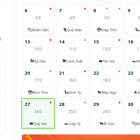
⭐
6
7
8
9
3/2
4/2
5/2
🐅
🐈
🐉
🐍
Nhâm Dần
Quý Mão
Giáp Thìn
t
13
14
15
16
10/2
11/2
12/2
1
🐓
🐕
🐖
🐀
Kỷ Dậu
Canh Tuất
Tân Hợi
N
20
21
22
23
17/2
18/2
19/2
2
🐉
🐍
🐎
🐐
Bính Thìn
Đinh Tỵ
Mậu Ngọ
K
27
28
29
30
24/2
25/2
26/2
2
🐖
🐀
🐂
🐅
Quý Hợi
Giáp Tý
Ất Sửu
Bí