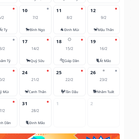
10
11
12
6/2
7/2
8/2
9/2
🐎
🐐
🐒
Ất Tỵ
Bính Ngọ
Đinh Mùi
Mậu Thân
🌕
17
18
19
3/2
14/2
15/2
16/2
🐂
🐅
🐈
hâm Tý
Quý Sửu
Giáp Dần
Ất Mão
⭐
24
25
26
0/2
21/2
22/2
23/2
🐒
🐓
🐕
ỷ Mùi
Canh Thân
Tân Dậu
Nhâm Tuất
31
1
2
7/2
28/2
🐈
nh Dần
Đinh Mão