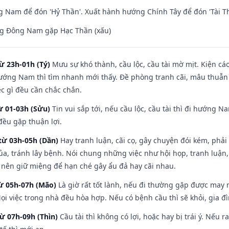
Nam để đón 'Hỷ Thần'. Xuất hành hướng Chính Tây để đón 'Tài Th
g Đông Nam gặp Hạc Thần (xấu)
ừ 23h-01h (Tý)
Mưu sự khó thành, cầu lộc, cầu tài mờ mịt. Kiện cáo
hướng Nam thì tìm nhanh mới thấy. Đề phòng tranh cãi, mâu thuẫn
ệc gì đều cần chắc chắn.
ừ 01-03h (Sửu)
Tin vui sắp tới, nếu cầu lộc, cầu tài thì đi hướng 
đều gặp thuận lợi.
từ 03h-05h (Dần)
Hay tranh luận, cãi cọ, gây chuyện đói kém, phải
a, tránh lây bệnh. Nói chung những việc như hội họp, tranh luận,
ì nên giữ miệng để hạn ché gây ẩu đả hay cãi nhau.
từ 05h-07h (Mão)
Là giờ rất tốt lành, nếu đi thường gặp được may 
ọi việc trong nhà đều hòa hợp. Nếu có bệnh cầu thì sẽ khỏi, gia 
từ 07h-09h (Thìn)
Cầu tài thì không có lợi, hoặc hay bị trái ý. Nếu r