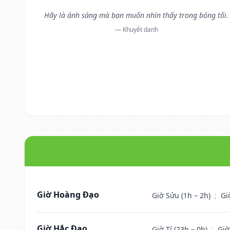
Hãy là ánh sáng mà bạn muốn nhìn thấy trong bóng tối.
— Khuyết danh
Giờ Hoàng Đạo
Giờ Sửu (1h – 2h)
;
Gi
Giờ Hắc Đạo
Giờ Tí (23h – 0h)
;
Giờ