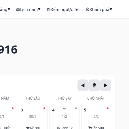
háng
📖
Lịch năm
🧧
Đếm ngược Tết
🧭
Khám phá
▼
▼
▼
916
 NĂM
THỨ SÁU
THỨ BẢY
CHỦ NHẬT
🌙
3
4
5
9/1
30/1
1/2
2/2
🐖
🐀
🐂
u Tuất
Kỷ Hợi
Canh Tý
Tân Sửu