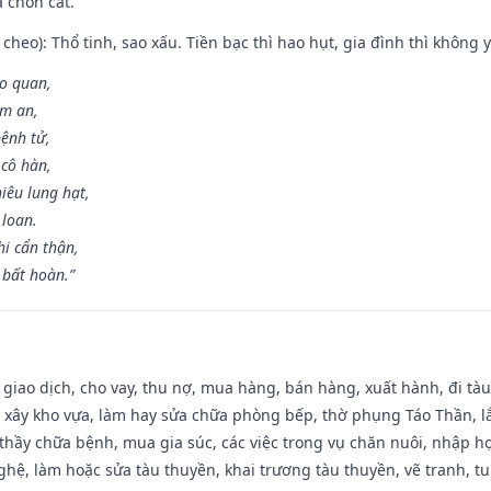
à chôn cất.
cheo): Thổ tinh, sao xấu. Tiền bạc thì hao hụt, gia đình thì không y
ao quan,
ạm an,
ệnh tử,
 cô hàn,
iêu lung hạt,
 loan.
i cẩn thận,
 bất hoàn.”
, giao dịch, cho vay, thu nợ, mua hàng, bán hàng, xuất hành, đi tà
 xây kho vựa, làm hay sửa chữa phòng bếp, thờ phụng Táo Thần, lắp
thầy chữa bệnh, mua gia súc, các việc trong vụ chăn nuôi, nhập học
hệ, làm hoặc sửa tàu thuyền, khai trương tàu thuyền, vẽ tranh, tu 