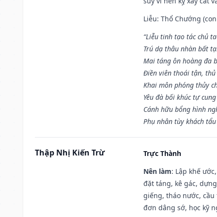
suy vi nên kỵ xây cất v
Liễu: Thổ Chướng (con 
“Liễu tinh tạo tác chủ t
Trú dạ thâu nhàn bất t
Mai táng ôn hoàng đa b
Điền viên thoái tận, thủ
Khai môn phóng thủy ch
Yêu đà bối khúc tự cung
Cánh hữu bổng hình ngh
Phụ nhân tùy khách tẩu
Thập Nhị Kiến Trừ
Trực Thành
Nên làm
: Lập khế ước
đặt táng, kê gác, dựng
giếng, tháo nước, cầu 
đơn dâng sớ, học kỹ ng