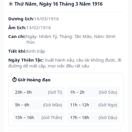
☀️ Thứ Năm, Ngày 16 Tháng 3 Năm 1916
Dương lịch:
16/03/1916
Âm lịch:
13/02/1916
Can chi:
Ngày: Nhâm Tý, Tháng: Tân Mão, Năm: Bính
Thìn
Tiết khí:
Kinh trập
Ngày Thiên Tặc:
Xuất hành xấu, cầu tài không được, đi
đường dễ mất cắp, mọi việc đều rất xấu
⏱️ Giờ Hoàng đạo
23h – 0h
(Giờ Tí)
1h – 2h
(Giờ Sửu)
5h – 6h
(Giờ Mão)
11h – 12h
(Giờ Ngọ)
15h – 16h
(Giờ Thân)
17h – 18h
(Giờ Dậu)