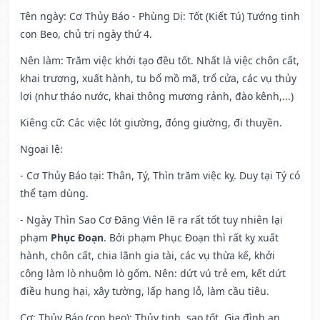
Tên ngày
: Cơ Thủy Báo - Phùng Dị: Tốt (Kiết Tú) Tướng tinh
con Beo, chủ trị ngày thứ 4.
Nên làm
: Trăm việc khởi tạo đều tốt. Nhất là việc chôn cất,
khai trương, xuất hành, tu bổ mồ mã, trổ cửa, các vụ thủy
lợi (như tháo nước, khai thông mương rảnh, đào kênh,...)
Kiêng cữ
: Các việc lót giường, đóng giường, đi thuyền.
Ngoại lệ
:
- Cơ Thủy Báo tại: Thân, Tý, Thìn trăm việc kỵ. Duy tại Tý có
thể tạm dùng.
- Ngày Thìn Sao Cơ Đăng Viên lẽ ra rất tốt tuy nhiên lại
phạm
Phục Đoạn
. Bởi phạm Phục Đoạn thì rất kỵ xuất
hành, chôn cất, chia lãnh gia tài, các vụ thừa kế, khởi
công làm lò nhuộm lò gốm. Nên: dứt vú trẻ em, kết dứt
điều hung hại, xây tường, lấp hang lỗ, làm cầu tiêu.
Cơ: Thủy Báo (con beo): Thủy tinh, sao tốt. Gia đình an