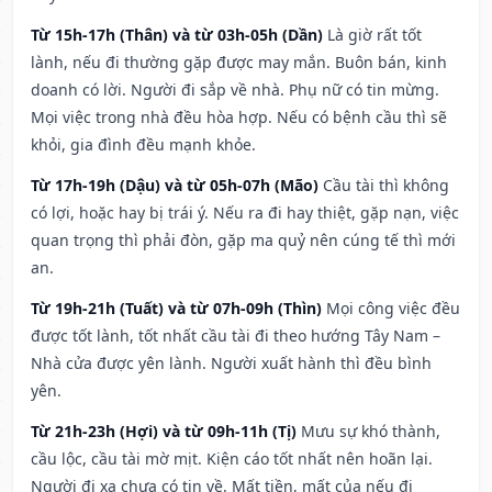
Từ 15h-17h (Thân) và từ 03h-05h (Dần)
Là giờ rất tốt
lành, nếu đi thường gặp được may mắn. Buôn bán, kinh
doanh có lời. Người đi sắp về nhà. Phụ nữ có tin mừng.
Mọi việc trong nhà đều hòa hợp. Nếu có bệnh cầu thì sẽ
khỏi, gia đình đều mạnh khỏe.
Từ 17h-19h (Dậu) và từ 05h-07h (Mão)
Cầu tài thì không
có lợi, hoặc hay bị trái ý. Nếu ra đi hay thiệt, gặp nạn, việc
quan trọng thì phải đòn, gặp ma quỷ nên cúng tế thì mới
an.
Từ 19h-21h (Tuất) và từ 07h-09h (Thìn)
Mọi công việc đều
được tốt lành, tốt nhất cầu tài đi theo hướng Tây Nam –
Nhà cửa được yên lành. Người xuất hành thì đều bình
yên.
Từ 21h-23h (Hợi) và từ 09h-11h (Tị)
Mưu sự khó thành,
cầu lộc, cầu tài mờ mịt. Kiện cáo tốt nhất nên hoãn lại.
Người đi xa chưa có tin về. Mất tiền, mất của nếu đi