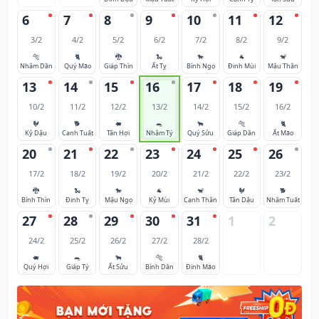
6
7
8
9
10
11
12
3/2
4/2
5/2
6/2
7/2
8/2
9/2
🐅
🐈
🐉
🐍
🐎
🐐
🐒
Nhâm Dần
Quý Mão
Giáp Thìn
Ất Tỵ
Bính Ngọ
Đinh Mùi
Mậu Thân
13
14
15
16
17
18
19
10/2
11/2
12/2
13/2
14/2
15/2
16/2
🐓
🐕
🐖
🐀
🐂
🐅
🐈
Kỷ Dậu
Canh Tuất
Tân Hợi
Nhâm Tý
Quý Sửu
Giáp Dần
Ất Mão
20
21
22
23
24
25
26
17/2
18/2
19/2
20/2
21/2
22/2
23/2
🐉
🐍
🐎
🐐
🐒
🐓
🐕
Bính Thìn
Đinh Tỵ
Mậu Ngọ
Kỷ Mùi
Canh Thân
Tân Dậu
Nhâm Tuất
27
28
29
30
31
1
2
24/2
25/2
26/2
27/2
28/2
🐖
🐀
🐂
🐅
🐈
Quý Hợi
Giáp Tý
Ất Sửu
Bính Dần
Đinh Mão