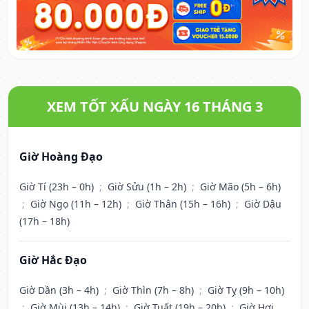
XEM TỐT XẤU NGÀY 16 THÁNG 3
Giờ Hoàng Đạo
Giờ Tí (23h – 0h)
;
Giờ Sửu (1h – 2h)
;
Giờ Mão (5h – 6h)
;
Giờ Ngọ (11h – 12h)
;
Giờ Thân (15h – 16h)
;
Giờ Dậu
(17h – 18h)
Giờ Hắc Đạo
Giờ Dần (3h – 4h)
;
Giờ Thìn (7h – 8h)
;
Giờ Tỵ (9h – 10h)
;
Giờ Mùi (13h – 14h)
;
Giờ Tuất (19h – 20h)
;
Giờ Hợi