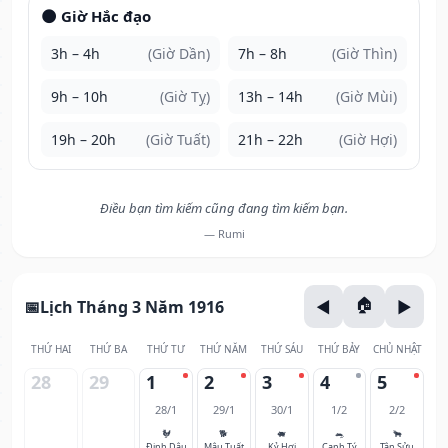
🌑 Giờ Hắc đạo
3h – 4h
(Giờ Dần)
7h – 8h
(Giờ Thìn)
9h – 10h
(Giờ Tỵ)
13h – 14h
(Giờ Mùi)
19h – 20h
(Giờ Tuất)
21h – 22h
(Giờ Hợi)
Điều bạn tìm kiếm cũng đang tìm kiếm bạn.
— Rumi
Lịch Tháng 3 Năm 1916
THỨ HAI
THỨ BA
THỨ TƯ
THỨ NĂM
THỨ SÁU
THỨ BẢY
CHỦ NHẬT
28
29
1
2
3
4
5
28/1
29/1
30/1
1/2
2/2
🐓
🐕
🐖
🐀
🐂
Đinh Dậu
Mậu Tuất
Kỷ Hợi
Canh Tý
Tân Sửu