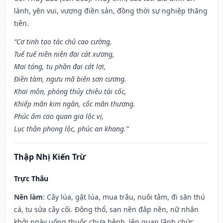
lành, yên vui, vượng điền sản, đồng thời sự nghiệp thăng
tiến.
“Cơ tinh tạo tác chủ cao cường,
Tuế tuế niên niên đại cát xương,
Mai táng, tu phần đại cát lợi,
Điền tàm, ngưu mã biến sơn cương.
Khai môn, phóng thủy chiêu tài cốc,
Khiếp mãn kim ngân, cốc mãn thương.
Phúc ấm cao quan gia lộc vị,
Lục thân phong lộc, phúc an khang.”
Thập Nhị Kiến Trừ
Trực Thâu
Nên làm
: Cấy lúa, gặt lúa, mua trâu, nuôi tằm, đi săn thú
cá, tu sửa cây cối. Động thổ, san nền đắp nền, nữ nhân
khởi ngày uống thuốc chưa bệnh, lên quan lãnh chức,