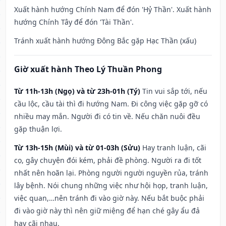
Xuất hành hướng Chính Nam để đón 'Hỷ Thần'. Xuất hành
hướng Chính Tây để đón 'Tài Thần'.
Tránh xuất hành hướng Đông Bắc gặp Hạc Thần (xấu)
Giờ xuất hành Theo Lý Thuần Phong
Từ 11h-13h (Ngọ) và từ 23h-01h (Tý)
Tin vui sắp tới, nếu
cầu lộc, cầu tài thì đi hướng Nam. Đi công việc gặp gỡ có
nhiều may mắn. Người đi có tin về. Nếu chăn nuôi đều
gặp thuận lợi.
Từ 13h-15h (Mùi) và từ 01-03h (Sửu)
Hay tranh luận, cãi
cọ, gây chuyện đói kém, phải đề phòng. Người ra đi tốt
nhất nên hoãn lại. Phòng người người nguyền rủa, tránh
lây bệnh. Nói chung những việc như hội họp, tranh luận,
việc quan,…nên tránh đi vào giờ này. Nếu bắt buộc phải
đi vào giờ này thì nên giữ miệng để hạn ché gây ẩu đả
hay cãi nhau.