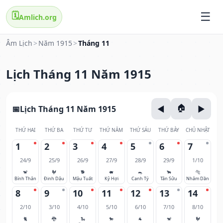
🗓️
Amlich.org
Âm Lịch
>
Năm 1915
>
Tháng 11
Lịch Tháng 11 Năm 1915
Lịch Tháng 11 Năm 1915
THỨ HAI
THỨ BA
THỨ TƯ
THỨ NĂM
THỨ SÁU
THỨ BẢY
CHỦ NHẬT
1
2
3
4
5
6
7
24/9
25/9
26/9
27/9
28/9
29/9
1/10
🐒
🐓
🐕
🐖
🐀
🐂
🐅
Bính Thân
Đinh Dậu
Mậu Tuất
Kỷ Hợi
Canh Tý
Tân Sửu
Nhâm Dần
8
9
10
11
12
13
14
2/10
3/10
4/10
5/10
6/10
7/10
8/10
🐈
🐉
🐍
🐎
🐐
🐒
🐓