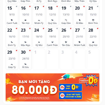
Quý Mão
Giáp Thìn
Ất Tỵ
Bính Ngọ
Đinh Mùi
Mậu Thân
Kỷ Dậu
15
16
17
18
19
20
21
9/10
10/10
11/10
12/10
13/10
14/10
15/10
🐕
🐖
🐀
🐂
🐅
🐈
🐉
Canh Tuất
Tân Hợi
Nhâm Tý
Quý Sửu
Giáp Dần
Ất Mão
Bính Thìn
22
23
24
25
26
27
28
16/10
17/10
18/10
19/10
20/10
21/10
22/10
🐍
🐎
🐐
🐒
🐓
🐕
🐖
Đinh Tỵ
Mậu Ngọ
Kỷ Mùi
Canh Thân
Tân Dậu
Nhâm Tuất
Quý Hợi
29
30
1
2
3
4
5
23/10
24/10
🐀
🐂
Giáp Tý
Ất Sửu