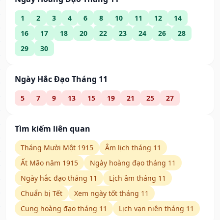
1
2
3
4
6
8
10
11
12
14
16
17
18
20
22
23
24
26
28
29
30
Ngày Hắc Đạo Tháng 11
5
7
9
13
15
19
21
25
27
Tìm kiếm liên quan
Tháng Mười Một 1915
Âm lịch tháng 11
Ất Mão năm 1915
Ngày hoàng đạo tháng 11
Ngày hắc đạo tháng 11
Lịch âm tháng 11
Chuẩn bị Tết
Xem ngày tốt tháng 11
Cung hoàng đạo tháng 11
Lịch vạn niên tháng 11