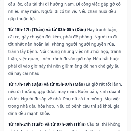
cầu lộc, cầu tài thì đi hướng Nam. Đi công việc gặp gỡ có
nhiều may mắn. Người đi có tin về. Nếu chăn nuôi đều
gặp thuận lợi.
Từ 15h-17h (Thân) và từ 03h-05h (Dần)
Hay tranh luận,
cãi cọ, gây chuyện đói kém, phải đề phòng. Người ra đi
tốt nhất nên hoãn lại. Phòng người người nguyền rủa,
tránh lây bệnh. Nói chung những việc như hội họp, tranh
luận, việc quan,…nên tránh đi vào giờ này. Nếu bắt buộc
phải đi vào giờ này thì nên giữ miệng để hạn ché gây ẩu
đả hay cãi nhau.
Từ 17h-19h (Dậu) và từ 05h-07h (Mão)
Là giờ rất tốt lành,
nếu đi thường gặp được may mắn. Buôn bán, kinh doanh
có lời. Người đi sắp về nhà. Phụ nữ có tin mừng. Mọi việc
trong nhà đều hòa hợp. Nếu có bệnh cầu thì sẽ khỏi, gia
đình đều mạnh khỏe.
Từ 19h-21h (Tuất) và từ 07h-09h (Thìn)
Cầu tài thì không