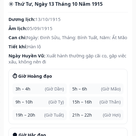
☀️ Thứ Tư, Ngày 13 Tháng 10 Năm 1915
Dương lịch:
13/10/1915
Âm lịch:
05/09/1915
Can chi:
Ngày: Đinh Sửu, Tháng: Bính Tuất, Năm: Ất Mão
Tiết khí:
Hàn lộ
Ngày Huyền Vũ:
Xuất hành thường gặp cãi cọ, gặp việc
xấu, không nên đi
⏱️ Giờ Hoàng đạo
3h – 4h
(Giờ Dần)
5h – 6h
(Giờ Mão)
9h – 10h
(Giờ Tỵ)
15h – 16h
(Giờ Thân)
19h – 20h
(Giờ Tuất)
21h – 22h
(Giờ Hợi)
🌑 Giờ Hắc đạo