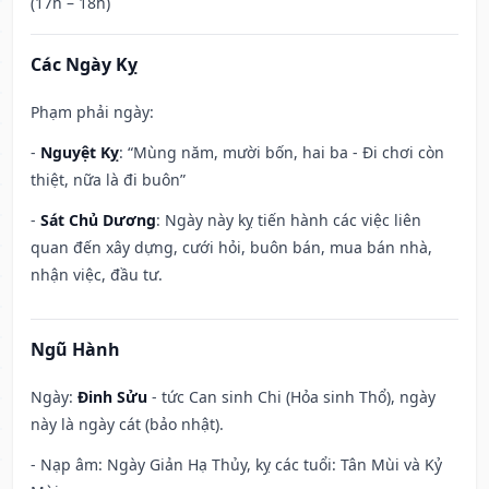
(17h – 18h)
Các Ngày Kỵ
Phạm phải ngày:
-
Nguyệt Kỵ
: “Mùng năm, mười bốn, hai ba - Đi chơi còn
thiệt, nữa là đi buôn”
-
Sát Chủ Dương
: Ngày này kỵ tiến hành các việc liên
quan đến xây dựng, cưới hỏi, buôn bán, mua bán nhà,
nhận việc, đầu tư.
Ngũ Hành
Ngày:
Đinh Sửu
- tức Can sinh Chi (Hỏa sinh Thổ), ngày
này là ngày cát (bảo nhật).
- Nạp âm: Ngày Giản Hạ Thủy, kỵ các tuổi: Tân Mùi và Kỷ