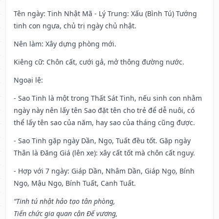
Tên ngày
: Tinh Nhật Mã - Lý Trung: Xấu (Bình Tú) Tướng
tinh con ngựa, chủ trị ngày chủ nhật.
Nên làm
: Xây dựng phòng mới.
Kiêng cữ
: Chôn cất, cưới gả, mở thông đường nước.
Ngoại lệ
:
- Sao Tinh là một trong Thất Sát Tinh, nếu sinh con nhằm
ngày này nên lấy tên Sao đặt tên cho trẻ để dễ nuôi, có
thể lấy tên sao của năm, hay sao của tháng cũng được.
- Sao Tinh gặp ngày Dần, Ngọ, Tuất đều tốt. Gặp ngày
Thân là Đăng Giá (lên xe): xây cất tốt mà chôn cất nguy.
- Hợp với 7 ngày: Giáp Dần, Nhâm Dần, Giáp Ngọ, Bính
Ngọ, Mậu Ngọ, Bính Tuất, Canh Tuất.
“Tinh tú nhật hảo tạo tân phòng,
Tiến chức gia quan cận Đế vương,