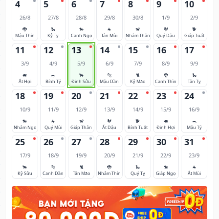
4
5
6
7
8
9
10
26/8
27/8
28/8
29/8
30/8
1/9
2/9
🐉
🐍
🐎
🐐
🐒
🐓
🐕
Mậu Thìn
Kỷ Tỵ
Canh Ngọ
Tân Mùi
Nhâm Thân
Quý Dậu
Giáp Tuất
11
12
13
14
15
16
17
3/9
4/9
5/9
6/9
7/9
8/9
9/9
🐖
🐀
🐂
🐅
🐈
🐉
🐍
Ất Hợi
Bính Tý
Đinh Sửu
Mậu Dần
Kỷ Mão
Canh Thìn
Tân Tỵ
18
19
20
21
22
23
24
10/9
11/9
12/9
13/9
14/9
15/9
16/9
🐎
🐐
🐒
🐓
🐕
🐖
🐀
Nhâm Ngọ
Quý Mùi
Giáp Thân
Ất Dậu
Bính Tuất
Đinh Hợi
Mậu Tý
25
26
27
28
29
30
31
17/9
18/9
19/9
20/9
21/9
22/9
23/9
🐂
🐅
🐈
🐉
🐍
🐎
🐐
Kỷ Sửu
Canh Dần
Tân Mão
Nhâm Thìn
Quý Tỵ
Giáp Ngọ
Ất Mùi