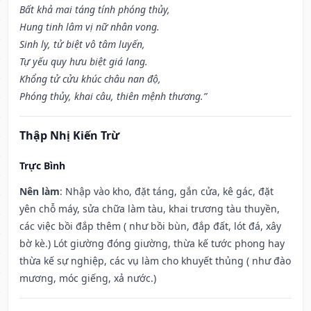
Bất khả mai táng tính phóng thủy,
Hung tinh lâm vị nữ nhân vong.
Sinh ly, tử biệt vô tâm luyến,
Tự yếu quy hưu biệt giá lang.
Khổng tử cửu khúc châu nan độ,
Phóng thủy, khai câu, thiên mệnh thương.”
Thập Nhị Kiến Trừ
Trực Bình
Nên làm
: Nhập vào kho, đặt táng, gắn cửa, kê gác, đặt
yên chỗ máy, sửa chữa làm tàu, khai trương tàu thuyền,
các việc bồi đắp thêm ( như bồi bùn, đắp đất, lót đá, xây
bờ kè.) Lót giường đóng giường, thừa kế tước phong hay
thừa kế sự nghiệp, các vụ làm cho khuyết thủng ( như đào
mương, móc giếng, xả nước.)