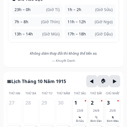
23h – 0h
(Giờ Tí)
1h – 2h
(Giờ Sửu)
7h – 8h
(Giờ Thìn)
11h – 12h
(Giờ Ngọ)
13h – 14h
(Giờ Mùi)
17h – 18h
(Giờ Dậu)
Không dám thay đổi thì không thể tiến xa.
— Khuyết Danh
Lịch Tháng 10 Năm 1915
THỨ HAI
THỨ BA
THỨ TƯ
THỨ NĂM
THỨ SÁU
THỨ BẢY
CHỦ NHẬT
27
28
29
30
1
2
3
23/8
24/8
25/8
🐂
🐅
🐈
Ất Sửu
Bính Dần
Đinh Mão