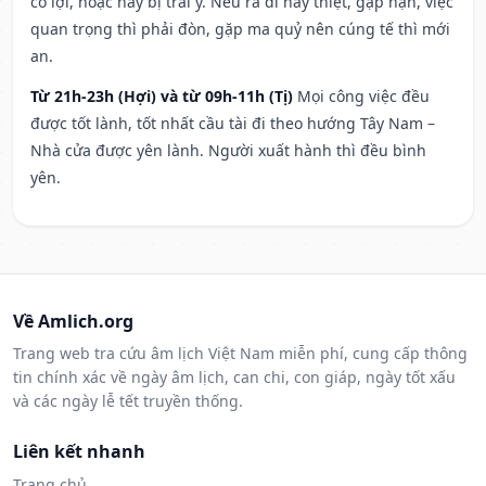
có lợi, hoặc hay bị trái ý. Nếu ra đi hay thiệt, gặp nạn, việc
quan trọng thì phải đòn, gặp ma quỷ nên cúng tế thì mới
an.
Từ 21h-23h (Hợi) và từ 09h-11h (Tị)
Mọi công việc đều
được tốt lành, tốt nhất cầu tài đi theo hướng Tây Nam –
Nhà cửa được yên lành. Người xuất hành thì đều bình
yên.
Về Amlich.org
Trang web tra cứu âm lịch Việt Nam miễn phí, cung cấp thông
tin chính xác về ngày âm lịch, can chi, con giáp, ngày tốt xấu
và các ngày lễ tết truyền thống.
Liên kết nhanh
Trang chủ