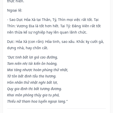
thực hiện.
Ngoại lệ
:
- Sao Dực Hỏa Xà tại Thân, Tý, Thìn mọi việc rất tốt. Tại
Thìn: Vượng Địa là tốt hơn hết. Tại Tý: Đăng Viên rất tốt
nên thừa kế sự nghiệp hay lên quan lãnh chức.
Dực: Hỏa Xà (con rắn): Hỏa tinh, sao xấu. Khắc kỵ cưới gả,
dựng nhà, hay chôn cất.
“Dực tinh bất lợi giá cao đường,
Tam niên nhị tái kiến ôn hoàng,
Mai táng nhược hoàn phùng thử nhật,
Tử tôn bất định tẩu tha hương.
Hôn nhân thử nhật nghi bất lợi,
Quy gia định thị bất tương đương.
Khai môn phóng thủy gia tu phá,
Thiếu nữ tham hoa luyến ngoại lang.”