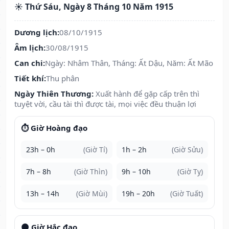
☀️ Thứ Sáu, Ngày 8 Tháng 10 Năm 1915
Dương lịch:
08/10/1915
Âm lịch:
30/08/1915
Can chi:
Ngày: Nhâm Thân, Tháng: Ất Dậu, Năm: Ất Mão
Tiết khí:
Thu phân
Ngày Thiên Thương:
Xuất hành để gặp cấp trên thì
tuyệt vời, cầu tài thì được tài, mọi việc đều thuận lợi
⏱️ Giờ Hoàng đạo
23h – 0h
(Giờ Tí)
1h – 2h
(Giờ Sửu)
7h – 8h
(Giờ Thìn)
9h – 10h
(Giờ Tỵ)
13h – 14h
(Giờ Mùi)
19h – 20h
(Giờ Tuất)
🌑 Giờ Hắc đạo