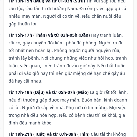
Từ 13h-15h (Mùi) và từ 01-03h (Sửu)
Tin vui sắp tới, nếu
cầu lộc, cầu tài thì đi hướng Nam. Đi công việc gặp gỡ có
nhiều may mắn. Người đi có tin về. Nếu chăn nuôi đều
gặp thuận lợi.
Từ 15h-17h (Thân) và từ 03h-05h (Dần)
Hay tranh luận,
cãi cọ, gây chuyện đói kém, phải đề phòng. Người ra đi
tốt nhất nên hoãn lại. Phòng người người nguyền rủa,
tránh lây bệnh. Nói chung những việc như hội họp, tranh
luận, việc quan,…nên tránh đi vào giờ này. Nếu bắt buộc
phải đi vào giờ này thì nên giữ miệng để hạn ché gây ẩu
đả hay cãi nhau.
Từ 17h-19h (Dậu) và từ 05h-07h (Mão)
Là giờ rất tốt lành,
nếu đi thường gặp được may mắn. Buôn bán, kinh doanh
có lời. Người đi sắp về nhà. Phụ nữ có tin mừng. Mọi việc
trong nhà đều hòa hợp. Nếu có bệnh cầu thì sẽ khỏi, gia
đình đều mạnh khỏe.
Từ 19h-21h (Tuất) và từ 07h-09h (Thìn)
Cầu tài thì không