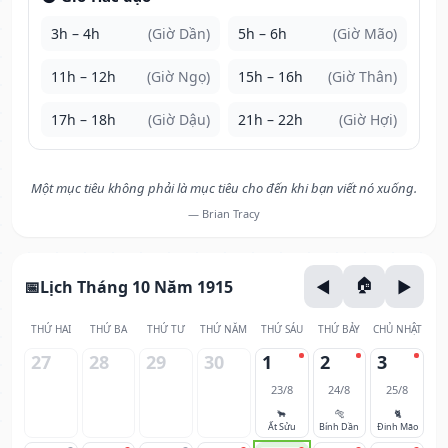
3h – 4h
(Giờ Dần)
5h – 6h
(Giờ Mão)
11h – 12h
(Giờ Ngọ)
15h – 16h
(Giờ Thân)
17h – 18h
(Giờ Dậu)
21h – 22h
(Giờ Hợi)
Một mục tiêu không phải là mục tiêu cho đến khi bạn viết nó xuống.
— Brian Tracy
Lịch Tháng 10 Năm 1915
THỨ HAI
THỨ BA
THỨ TƯ
THỨ NĂM
THỨ SÁU
THỨ BẢY
CHỦ NHẬT
27
28
29
30
1
2
3
23/8
24/8
25/8
🐂
🐅
🐈
Ất Sửu
Bính Dần
Đinh Mão