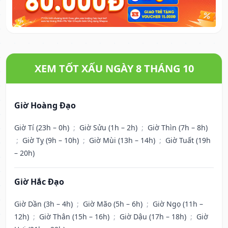
XEM TỐT XẤU NGÀY 8 THÁNG 10
Giờ Hoàng Đạo
Giờ Tí (23h – 0h)
;
Giờ Sửu (1h – 2h)
;
Giờ Thìn (7h – 8h)
;
Giờ Tỵ (9h – 10h)
;
Giờ Mùi (13h – 14h)
;
Giờ Tuất (19h
– 20h)
Giờ Hắc Đạo
Giờ Dần (3h – 4h)
;
Giờ Mão (5h – 6h)
;
Giờ Ngọ (11h –
12h)
;
Giờ Thân (15h – 16h)
;
Giờ Dậu (17h – 18h)
;
Giờ