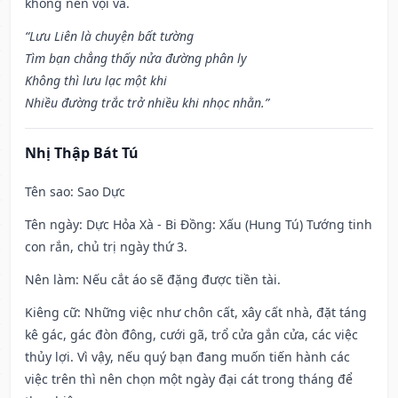
không nên vội vã.
“Lưu Liên là chuyện bất tường
Tìm bạn chẳng thấy nửa đường phân ly
Không thì lưu lạc một khi
Nhiều đường trắc trở nhiều khi nhọc nhằn.”
Nhị Thập Bát Tú
Tên sao
: Sao Dực
Tên ngày
: Dực Hỏa Xà - Bi Đồng: Xấu (Hung Tú) Tướng tinh
con rắn, chủ trị ngày thứ 3.
Nên làm
: Nếu cắt áo sẽ đặng được tiền tài.
Kiêng cữ
: Những việc như chôn cất, xây cất nhà, đặt táng
kê gác, gác đòn đông, cưới gã, trổ cửa gắn cửa, các việc
thủy lợi. Vì vậy, nếu quý bạn đang muốn tiến hành các
việc trên thì nên chọn một ngày đại cát trong tháng để