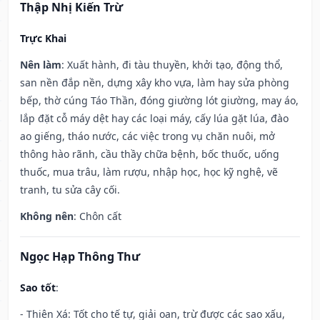
Thập Nhị Kiến Trừ
Trực Khai
Nên làm
: Xuất hành, đi tàu thuyền, khởi tạo, động thổ,
san nền đắp nền, dựng xây kho vựa, làm hay sửa phòng
bếp, thờ cúng Táo Thần, đóng giường lót giường, may áo,
lắp đặt cỗ máy dệt hay các loại máy, cấy lúa gặt lúa, đào
ao giếng, tháo nước, các việc trong vụ chăn nuôi, mở
thông hào rãnh, cầu thầy chữa bệnh, bốc thuốc, uống
thuốc, mua trâu, làm rượu, nhập học, học kỹ nghệ, vẽ
tranh, tu sửa cây cối.
Không nên
: Chôn cất
Ngọc Hạp Thông Thư
Sao tốt
:
- Thiên Xá: Tốt cho tế tự, giải oan, trừ được các sao xấu,