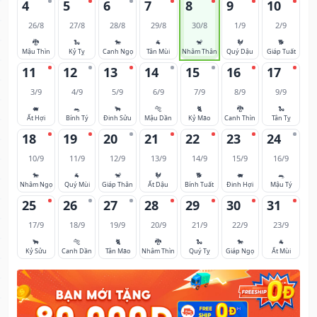
4
5
6
7
8
9
10
26/8
27/8
28/8
29/8
30/8
1/9
2/9
🐉
🐍
🐎
🐐
🐒
🐓
🐕
Mậu Thìn
Kỷ Tỵ
Canh Ngọ
Tân Mùi
Nhâm Thân
Quý Dậu
Giáp Tuất
11
12
13
14
15
16
17
3/9
4/9
5/9
6/9
7/9
8/9
9/9
🐖
🐀
🐂
🐅
🐈
🐉
🐍
Ất Hợi
Bính Tý
Đinh Sửu
Mậu Dần
Kỷ Mão
Canh Thìn
Tân Tỵ
18
19
20
21
22
23
24
10/9
11/9
12/9
13/9
14/9
15/9
16/9
🐎
🐐
🐒
🐓
🐕
🐖
🐀
Nhâm Ngọ
Quý Mùi
Giáp Thân
Ất Dậu
Bính Tuất
Đinh Hợi
Mậu Tý
25
26
27
28
29
30
31
17/9
18/9
19/9
20/9
21/9
22/9
23/9
🐂
🐅
🐈
🐉
🐍
🐎
🐐
Kỷ Sửu
Canh Dần
Tân Mão
Nhâm Thìn
Quý Tỵ
Giáp Ngọ
Ất Mùi