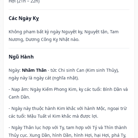
Hợi (21h – 22h)
Các Ngày Kỵ
Không phạm bất kỳ ngày Nguyệt kỵ, Nguyệt tận, Tam
Nương, Dương Công Kỵ Nhật nào.
Ngũ Hành
Ngày:
Nhâm Thân
- tức Chi sinh Can (Kim sinh Thủy),
ngày này là ngày cát (nghĩa nhật).
- Nạp âm: Ngày Kiếm Phong Kim, kỵ các tuổi: Bính Dần và
Canh Dần.
- Ngày này thuộc hành Kim khắc với hành Mộc, ngoại trừ
các tuổi: Mậu Tuất vì Kim khắc mà được lợi.
- Ngày Thân lục hợp với Tỵ, tam hợp với Tý và Thìn thành
Thủy cục. Xung Dần, hình Dần, hình Hợi, hại Hợi, phá Tỵ,