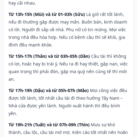
hay cãi nhau.
Từ 13h-15h (Mùi) và từ 01-03h (Sửu)
Là giờ rất tốt lành,
nếu đi thường gặp được may mắn. Buôn bán, kinh doanh
có lời. Người đi sắp về nhà. Phụ nữ có tin mừng. Mọi việc
trong nhà đều hòa hợp. Nếu có bệnh cầu thì sẽ khỏi, gia
đình đều mạnh khỏe.
Từ 15h-17h (Thân) và từ 03h-05h (Dần)
Cầu tài thì không
có lợi, hoặc hay bị trái ý. Nếu ra đi hay thiệt, gặp nạn, việc
quan trọng thì phải đòn, gặp ma quỷ nên cúng tế thì mới
an.
Từ 17h-19h (Dậu) và từ 05h-07h (Mão)
Mọi công việc đều
được tốt lành, tốt nhất cầu tài đi theo hướng Tây Nam –
Nhà cửa được yên lành. Người xuất hành thì đều bình
yên.
Từ 19h-21h (Tuất) và từ 07h-09h (Thìn)
Mưu sự khó
thành, cầu lộc, cầu tài mờ mịt. Kiện cáo tốt nhất nên hoãn