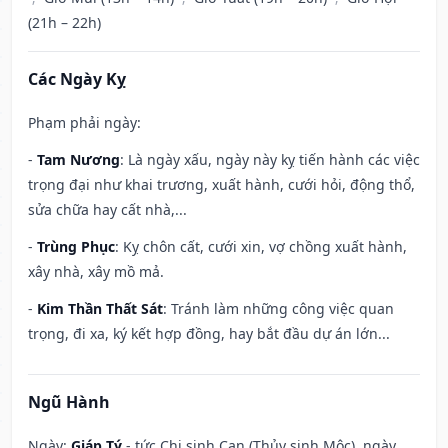
(21h – 22h)
Các Ngày Kỵ
Phạm phải ngày:
-
Tam Nương
: Là ngày xấu, ngày này kỵ tiến hành các việc
trọng đại như khai trương, xuất hành, cưới hỏi, động thổ,
sửa chữa hay cất nhà,...
-
Trùng Phục
: Kỵ chôn cất, cưới xin, vợ chồng xuất hành,
xây nhà, xây mồ mả.
-
Kim Thần Thất Sát
: Tránh làm những công việc quan
trọng, đi xa, ký kết hợp đồng, hay bắt đầu dự án lớn...
Ngũ Hành
Ngày:
Giáp Tý
- tức Chi sinh Can (Thủy sinh Mộc), ngày