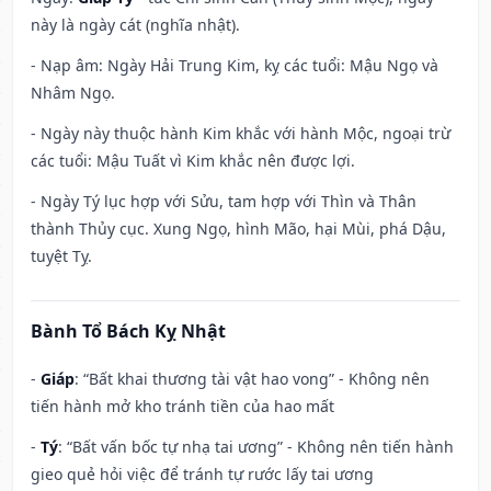
này là ngày cát (nghĩa nhật).
- Nạp âm: Ngày Hải Trung Kim, kỵ các tuổi: Mậu Ngọ và
Nhâm Ngọ.
- Ngày này thuộc hành Kim khắc với hành Mộc, ngoại trừ
các tuổi: Mậu Tuất vì Kim khắc nên được lợi.
- Ngày Tý lục hợp với Sửu, tam hợp với Thìn và Thân
thành Thủy cục. Xung Ngọ, hình Mão, hại Mùi, phá Dậu,
tuyệt Tỵ.
Bành Tổ Bách Kỵ Nhật
-
Giáp
: “Bất khai thương tài vật hao vong” - Không nên
tiến hành mở kho tránh tiền của hao mất
-
Tý
: “Bất vấn bốc tự nhạ tai ương” - Không nên tiến hành
gieo quẻ hỏi việc để tránh tự rước lấy tai ương