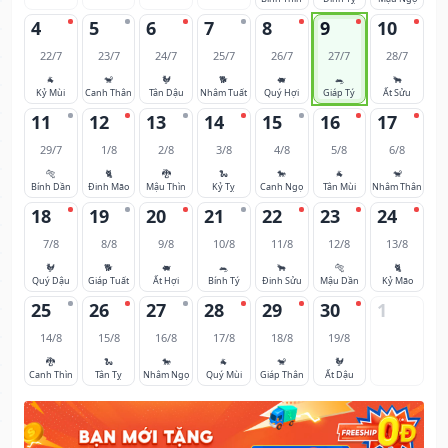
4
5
6
7
8
9
10
22/7
23/7
24/7
25/7
26/7
27/7
28/7
🐐
🐒
🐓
🐕
🐖
🐀
🐂
Kỷ Mùi
Canh Thân
Tân Dậu
Nhâm Tuất
Quý Hợi
Giáp Tý
Ất Sửu
11
12
13
14
15
16
17
29/7
1/8
2/8
3/8
4/8
5/8
6/8
🐅
🐈
🐉
🐍
🐎
🐐
🐒
Bính Dần
Đinh Mão
Mậu Thìn
Kỷ Tỵ
Canh Ngọ
Tân Mùi
Nhâm Thân
18
19
20
21
22
23
24
7/8
8/8
9/8
10/8
11/8
12/8
13/8
🐓
🐕
🐖
🐀
🐂
🐅
🐈
Quý Dậu
Giáp Tuất
Ất Hợi
Bính Tý
Đinh Sửu
Mậu Dần
Kỷ Mão
25
26
27
28
29
30
1
14/8
15/8
16/8
17/8
18/8
19/8
🐉
🐍
🐎
🐐
🐒
🐓
Canh Thìn
Tân Tỵ
Nhâm Ngọ
Quý Mùi
Giáp Thân
Ất Dậu