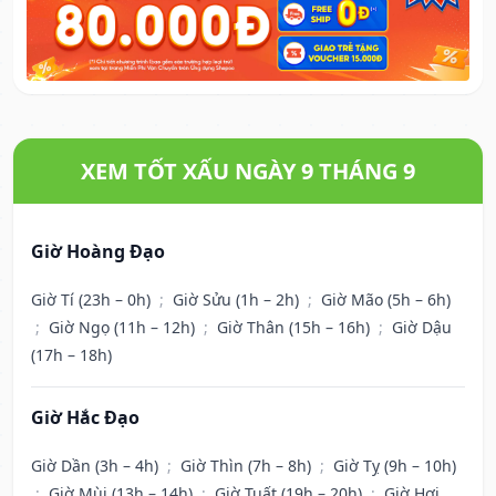
XEM TỐT XẤU NGÀY 9 THÁNG 9
Giờ Hoàng Đạo
Giờ Tí (23h – 0h)
;
Giờ Sửu (1h – 2h)
;
Giờ Mão (5h – 6h)
;
Giờ Ngọ (11h – 12h)
;
Giờ Thân (15h – 16h)
;
Giờ Dậu
(17h – 18h)
Giờ Hắc Đạo
Giờ Dần (3h – 4h)
;
Giờ Thìn (7h – 8h)
;
Giờ Tỵ (9h – 10h)
;
Giờ Mùi (13h – 14h)
;
Giờ Tuất (19h – 20h)
;
Giờ Hợi