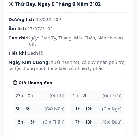
☀️ Thứ Bảy, Ngày 9 Tháng 9 Năm 2102
Dương lịch:
09/09/2102
Âm lịch:
27/07/2102
Can chi:
Ngày: Giáp Tý, Tháng: Mậu Thân, Năm: Nhâm
Tuất
Tiết khí:
Bạch lộ
Ngày Kim Dương:
Xuất hành tốt, có quý nhân phù trợ,
tài lộc thông suốt, thưa kiện có nhiều lý phải
⏱️ Giờ Hoàng đạo
23h – 0h
(Giờ Tí)
1h – 2h
(Giờ Sửu)
5h – 6h
(Giờ Mão)
11h – 12h
(Giờ Ngọ)
15h – 16h
(Giờ Thân)
17h – 18h
(Giờ Dậu)