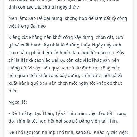
tinh con Lạc Đà, chủ trị ngày thứ 7.
Nên làm
: Sao Đê đại hung, không hợp để làm bất kỳ công
việc trọng đại nào.
Kiêng cữ
: Không nên khởi công xây dựng, chôn cất, cưới
gả và xuất hành. Kỵ nhất là đường thủy. Ngày này sinh
con chẳng phải điềm lành nên làm âm đức cho con. Đây
chỉ là liệt kê các việc Đại Kỵ, còn các việc khác vẫn nên
kiêng cữ. Vì vậy, nếu quý bạn có dự định các công việc
liên quan đến khởi công xây dựng, chôn cất, cưới gả và
xuất hành quý bạn nên chọn một ngày tốt khác để thực
hiện.
Ngoại lệ
:
- Đê Thổ Lạc tại: Thân, Tý và Thìn trăm việc đều tốt. Trong
đó, Thìn là tốt hơn hết bởi Sao Đê Đăng Viên tại Thìn.
Đê Thổ Lạc (con nhím): Thổ tinh, sao xấu. Khắc kỵ các việc: