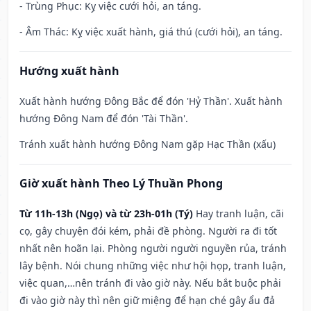
- Trùng Phục: Kỵ việc cưới hỏi, an táng.
- Âm Thác: Kỵ việc xuất hành, giá thú (cưới hỏi), an táng.
Hướng xuất hành
Xuất hành hướng Đông Bắc để đón 'Hỷ Thần'. Xuất hành
hướng Đông Nam để đón 'Tài Thần'.
Tránh xuất hành hướng Đông Nam gặp Hạc Thần (xấu)
Giờ xuất hành Theo Lý Thuần Phong
Từ 11h-13h (Ngọ) và từ 23h-01h (Tý)
Hay tranh luận, cãi
cọ, gây chuyện đói kém, phải đề phòng. Người ra đi tốt
nhất nên hoãn lại. Phòng người người nguyền rủa, tránh
lây bệnh. Nói chung những việc như hội họp, tranh luận,
việc quan,…nên tránh đi vào giờ này. Nếu bắt buộc phải
đi vào giờ này thì nên giữ miệng để hạn ché gây ẩu đả