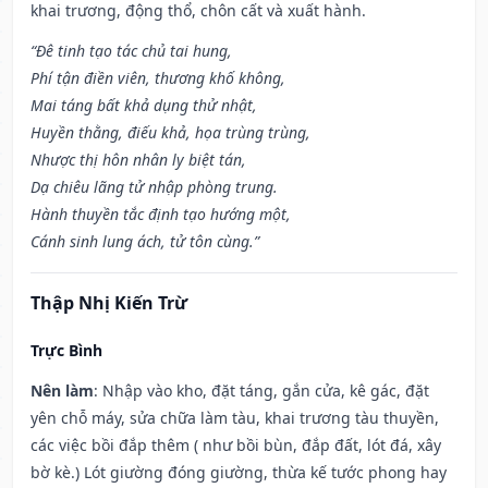
khai trương, động thổ, chôn cất và xuất hành.
“Đê tinh tạo tác chủ tai hung,
Phí tận điền viên, thương khố không,
Mai táng bất khả dụng thử nhật,
Huyền thằng, điếu khả, họa trùng trùng,
Nhược thị hôn nhân ly biệt tán,
Dạ chiêu lãng tử nhập phòng trung.
Hành thuyền tắc định tạo hướng một,
Cánh sinh lung ách, tử tôn cùng.”
Thập Nhị Kiến Trừ
Trực Bình
Nên làm
: Nhập vào kho, đặt táng, gắn cửa, kê gác, đặt
yên chỗ máy, sửa chữa làm tàu, khai trương tàu thuyền,
các việc bồi đắp thêm ( như bồi bùn, đắp đất, lót đá, xây
bờ kè.) Lót giường đóng giường, thừa kế tước phong hay