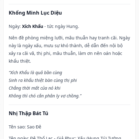
Khổng Minh Lục Diệu
Ngày:
Xích Khẩu
- tức ngày Hung.
Nên đề phòng miệng lưỡi, mâu thuẫn hay tranh cãi. Ngày
này là ngày xấu, mưu sự khó thành, dễ dẫn đến nội bộ
xảy ra cãi vã, thị phi, mâu thuẫn, làm ơn nên oán hoặc
khẩu thiệt.
“Xích Khẩu là quả bần cùng
Sinh ra khẩu thiệt bàn cùng thị phi
Chẳng thời mất của nó khi
Không thì chó cắn phân ly vợ chồng.”
Nhị Thập Bát Tú
Tên sao
: Sao Đê
Tên ngày
: Đê Thổ Lạc - Giả Phục: Xấu (Hung Tú) Tướng