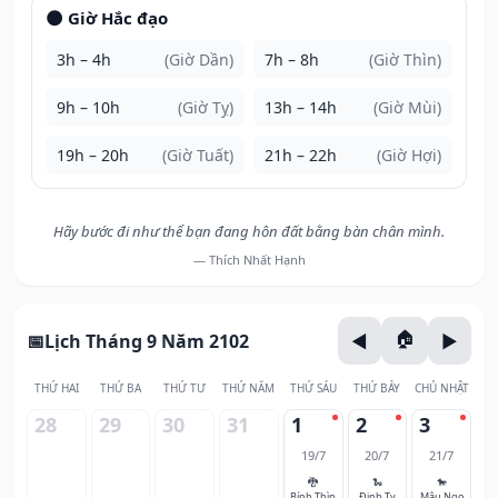
🌑 Giờ Hắc đạo
3h – 4h
(Giờ Dần)
7h – 8h
(Giờ Thìn)
9h – 10h
(Giờ Tỵ)
13h – 14h
(Giờ Mùi)
19h – 20h
(Giờ Tuất)
21h – 22h
(Giờ Hợi)
Hãy bước đi như thể bạn đang hôn đất bằng bàn chân mình.
— Thích Nhất Hạnh
Lịch Tháng 9 Năm 2102
THỨ HAI
THỨ BA
THỨ TƯ
THỨ NĂM
THỨ SÁU
THỨ BẢY
CHỦ NHẬT
28
29
30
31
1
2
3
19/7
20/7
21/7
🐉
🐍
🐎
Bính Thìn
Đinh Tỵ
Mậu Ngọ