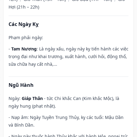
Hợi (21h – 22h)
Các Ngày Kỵ
Phạm phải ngày:
-
Tam Nương
: Là ngày xấu, ngày này kỵ tiến hành các việc
trọng đại như khai trương, xuất hành, cưới hỏi, động thổ,
sửa chữa hay cất nhà,...
Ngũ Hành
Ngày:
Giáp Thân
- tức Chi khắc Can (Kim khắc Mộc), là
ngày hung (phạt nhật).
- Nạp âm: Ngày Tuyền Trung Thủy, kỵ các tuổi: Mậu Dần
và Bính Dần.
- Ngày này thuộc hành Thủy khắc với hành Hỏa, ngoại trừ