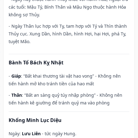
các tuổi: Mậu Tý, Bính Thân và Mậu Ngọ thuộc hành Hỏa
không sợ Thủy.
- Ngày Thân lục hợp với Tỵ, tam hợp với Tý và Thìn thành
Thủy cục. Xung Dần, hình Dần, hình Hợi, hại Hợi, phá Tỵ,
tuyệt Mão.
Bành Tổ Bách Kỵ Nhật
-
Giáp
: “Bất khai thương tài vật hao vong” - Không nên
tiến hành mở kho tránh tiền của hao mất
-
Thân
: “Bất an sàng quỷ túy nhập phòng” - Không nên
tiến hành kê giường để tránh quỷ ma vào phòng
Khổng Minh Lục Diệu
Ngày:
Lưu Liên
- tức ngày Hung.