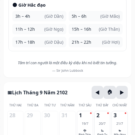
🌑 Giờ Hắc đạo
3h – 4h
(Giờ Dần)
5h – 6h
(Giờ Mão)
11h – 12h
(Giờ Ngọ)
15h – 16h
(Giờ Thân)
17h – 18h
(Giờ Dậu)
21h – 22h
(Giờ Hợi)
Tâm trí con người là một điều kỳ diệu khi nó biết tin tưởng.
— Sir John Lubbock
Lịch Tháng 9 Năm 2102
THỨ HAI
THỨ BA
THỨ TƯ
THỨ NĂM
THỨ SÁU
THỨ BẢY
CHỦ NHẬT
28
29
30
31
1
2
3
19/7
20/7
21/7
🐉
🐍
🐎
Bính Thìn
Đinh Tỵ
Mậu Ngọ