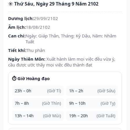
☀️ Thứ Sáu, Ngày 29 Tháng 9 Năm 2102
Dương lịch:
29/09/2102
Âm lịch:
18/08/2102
Can chi:
Ngày: Giáp Thân, Tháng: Kỷ Dậu, Năm: Nhâm
Tuất
Tiết khí:
Thu phân
Ngày Thiên Môn:
Xuất hành làm mọi việc đều vừa ý,
cầu được ước thấy mọi việc đều thành đạt
⏱️ Giờ Hoàng đạo
23h – 0h
(Giờ Tí)
1h – 2h
(Giờ Sửu)
7h – 8h
(Giờ Thìn)
9h – 10h
(Giờ Tỵ)
13h – 14h
(Giờ Mùi)
19h – 20h
(Giờ Tuất)