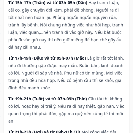
Từ 15h-17h (Thân) và từ 03h-05h (Dần)
Hay tranh luận,
cãi cọ, gây chuyện đói kém, phải đề phòng. Người ra đi
tốt nhất nên hoãn lại. Phòng người người nguyền rủa,
tránh lây bệnh. Nói chung những việc như hội họp, tranh
luận, việc quan,…nên tránh đi vào giờ này. Nếu bắt buộc
phải đi vào giờ này thì nên giữ miệng để hạn ché gây ẩu
đả hay cãi nhau.
Từ 17h-19h (Dậu) và từ 05h-07h (Mão)
Là giờ rất tốt lành,
nếu đi thường gặp được may mắn. Buôn bán, kinh doanh
có lời. Người đi sắp về nhà. Phụ nữ có tin mừng. Mọi việc
trong nhà đều hòa hợp. Nếu có bệnh cầu thì sẽ khỏi, gia
đình đều mạnh khỏe.
Từ 19h-21h (Tuất) và từ 07h-09h (Thìn)
Cầu tài thì không
có lợi, hoặc hay bị trái ý. Nếu ra đi hay thiệt, gặp nạn, việc
quan trọng thì phải đòn, gặp ma quỷ nên cúng tế thì mới
an.
Từ 21h-23h (Hợi) và từ 09h-11h (Tị)
Mọi công việc đều