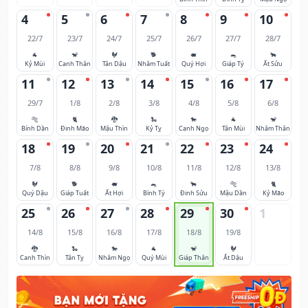
4
5
6
7
8
9
10
22/7
23/7
24/7
25/7
26/7
27/7
28/7
🐐
🐒
🐓
🐕
🐖
🐀
🐂
Kỷ Mùi
Canh Thân
Tân Dậu
Nhâm Tuất
Quý Hợi
Giáp Tý
Ất Sửu
11
12
13
14
15
16
17
29/7
1/8
2/8
3/8
4/8
5/8
6/8
🐅
🐈
🐉
🐍
🐎
🐐
🐒
Bính Dần
Đinh Mão
Mậu Thìn
Kỷ Tỵ
Canh Ngọ
Tân Mùi
Nhâm Thân
18
19
20
21
22
23
24
7/8
8/8
9/8
10/8
11/8
12/8
13/8
🐓
🐕
🐖
🐀
🐂
🐅
🐈
Quý Dậu
Giáp Tuất
Ất Hợi
Bính Tý
Đinh Sửu
Mậu Dần
Kỷ Mão
25
26
27
28
29
30
1
14/8
15/8
16/8
17/8
18/8
19/8
🐉
🐍
🐎
🐐
🐒
🐓
Canh Thìn
Tân Tỵ
Nhâm Ngọ
Quý Mùi
Giáp Thân
Ất Dậu