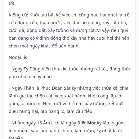
tốt.
Kiêng cữ
: Khởi tạo bất kể việc chi cũng hại. Hại nhất là trổ
cửa dựng cửa, tháo nước, việc đào ao giếng, xây cất nhà,
cưới gả, động đất, xây tường và dựng cột. Vì vậy, nếu quý
bạn đang có ý định động thổ xây nhà hay cưới hỏi thì nên
chọn một ngày khác để tiến hành.
Ngoại lệ
:
- Ngày Tý Đăng Viên thừa kế tước phong rất tốt, đồng thời
phó nhiệm may mắn.
- Ngày Thân là Phục Đoạn Sát kỵ những việc thừa kế, chia
lãnh gia tài, chôn cất, việc xuất hành, khởi công lập lò
gốm, lò nhuộm. Nên: dứt vú trẻ em, xây tường, kết dứt
điều hung hại, lấp hang lỗ, làm cầu tiêu.
- Nhằm ngày 16 Âm Lịch là ngày
Diệt Một
kỵ lập lò gốm,
lò nhuộm, vào làm hành chính, làm rượu, kỵ nhất là đi
thuyền.