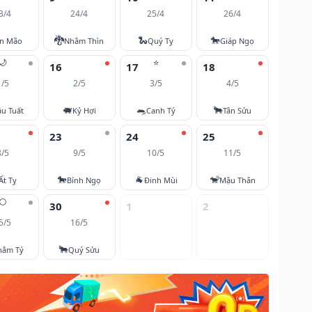
3/4
24/4
25/4
26/4
🐉
🐍
🐎
ân Mão
Nhâm Thìn
Quý Tỵ
Giáp Ngọ
🌙
⭐
16
17
18
1/5
2/5
3/5
4/5
🐖
🐀
🐂
u Tuất
Kỷ Hợi
Canh Tý
Tân Sửu
23
24
25
8/5
9/5
10/5
11/5
🐎
🐐
🐒
Ất Tỵ
Bính Ngọ
Đinh Mùi
Mậu Thân
🌕
30
1
2
5/5
16/5
🐂
hâm Tý
Quý Sửu