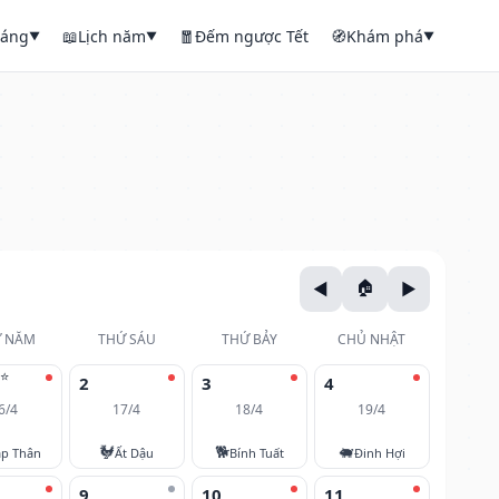
háng
📖
Lịch năm
🧧
Đếm ngược Tết
🧭
Khám phá
▼
▼
▼
 NĂM
THỨ SÁU
THỨ BẢY
CHỦ NHẬT
⭐
2
3
4
6/4
17/4
18/4
19/4
🐓
🐕
🐖
áp Thân
Ất Dậu
Bính Tuất
Đinh Hợi
9
10
11