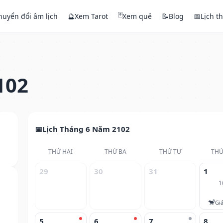
🃏
huyển đổi âm lịch
🔮
Xem Tarot
Xem quẻ
📝
Blog
📅
Lịch t
102
Lịch Tháng 6 Năm 2102
THỨ HAI
THỨ BA
THỨ TƯ
THỨ
29
30
31
1
1
🐒
Gi
5
6
7
8