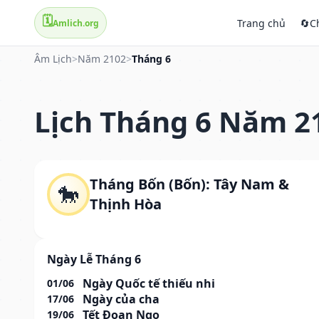
🗓️
Trang chủ
🔄
C
Amlich.org
Âm Lịch
>
Năm 2102
>
Tháng 6
Lịch Tháng 6 Năm 2
Tháng Bốn (Bốn): Tây Nam &
🐎
Thịnh Hòa
Ngày Lễ Tháng 6
Ngày Quốc tế thiếu nhi
01/06
Ngày của cha
17/06
Tết Đoan Ngọ
19/06