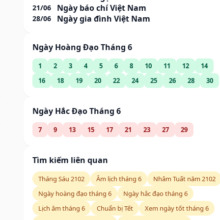
Ngày báo chí Việt Nam
21/06
Ngày gia đình Việt Nam
28/06
Ngày Hoàng Đạo Tháng 6
1
2
3
4
5
6
8
10
11
12
14
16
18
19
20
22
24
25
26
28
30
Ngày Hắc Đạo Tháng 6
7
9
13
15
17
21
23
27
29
Tìm kiếm liên quan
Tháng Sáu 2102
Âm lịch tháng 6
Nhâm Tuất năm 2102
Ngày hoàng đạo tháng 6
Ngày hắc đạo tháng 6
Lịch âm tháng 6
Chuẩn bị Tết
Xem ngày tốt tháng 6