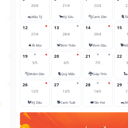
20/4
21/4
22/4
2
🐀
🐂
🐅
🐈
Mậu Tý
Kỷ Sửu
Canh Dần
T
12
13
14
15
27/4
28/4
29/4
🐐
🐒
🐓
🐕
Ất Mùi
Bính Thân
Đinh Dậu
Mậ
⭐
⭐
19
20
21
22
5/5
6/5
7/5
🐅
🐈
🐉
🐍
Nhâm Dần
Quý Mão
Giáp Thìn
⭐
26
27
28
29
12/5
13/5
14/5
1
🐓
🐕
🐖
🐀
Kỷ Dậu
Canh Tuất
Tân Hợi
N