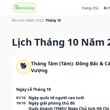
🗓️
Trang chủ
🔄
C
Amlich.org
Âm Lịch
>
Năm 2102
>
Tháng 10
Lịch Tháng 10 Năm 
Tháng Tám (Tám): Đông Bắc & C
🐕
Vượng
Ngày Lễ Tháng 10
Ngày quốc tế người cao tuổi
01/10
Ngày giải phóng thủ đô
10/10
Quốc khánh (1945)/ Ngày Chủ tịch Hồ Chí