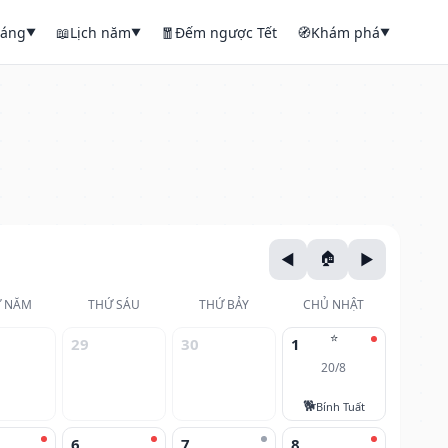
háng
📖
Lịch năm
🧧
Đếm ngược Tết
🧭
Khám phá
▼
▼
▼
 NĂM
THỨ SÁU
THỨ BẢY
CHỦ NHẬT
⭐
29
30
1
20/8
🐕
Bính Tuất
6
7
8