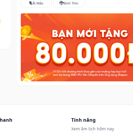
🐈
🐉
Ất Mão
Bính Thìn
nhanh
Tính năng
Xem âm lịch hôm nay