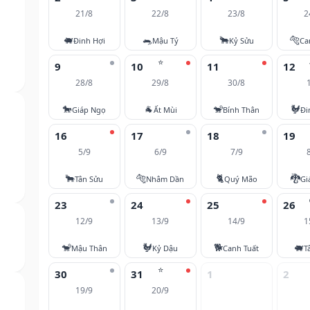
21/8
22/8
23/8
2
🐖
🐀
🐂
🐅
Đinh Hợi
Mậu Tý
Kỷ Sửu
Ca
⭐
9
10
11
12
28/8
29/8
30/8
🐎
🐐
🐒
🐓
Giáp Ngọ
Ất Mùi
Bính Thân
Đi
16
17
18
19
5/9
6/9
7/9
🐂
🐅
🐈
🐉
Tân Sửu
Nhâm Dần
Quý Mão
Gi
23
24
25
26
12/9
13/9
14/9
1
🐒
🐓
🐕
🐖
Mậu Thân
Kỷ Dậu
Canh Tuất
T
⭐
30
31
1
2
19/9
20/9