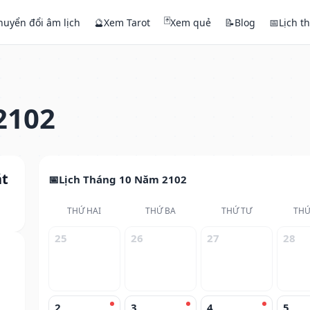
🃏
huyển đổi âm lịch
🔮
Xem Tarot
Xem quẻ
📝
Blog
📅
Lịch t
2102
át
Lịch Tháng 10 Năm 2102
THỨ HAI
THỨ BA
THỨ TƯ
THỨ
25
26
27
28
2
3
4
5