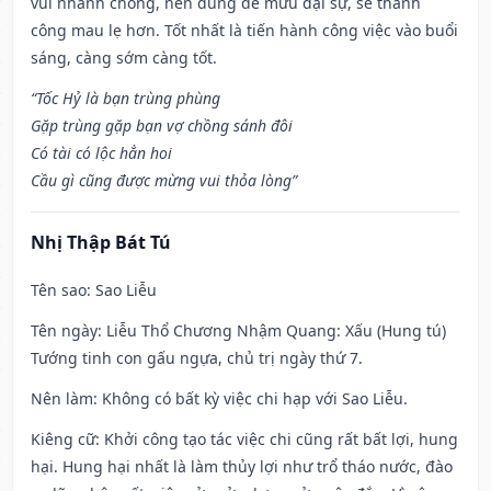
vui nhanh chóng, nên dùng để mưu đại sự, sẽ thành
công mau lẹ hơn. Tốt nhất là tiến hành công việc vào buổi
sáng, càng sớm càng tốt.
“Tốc Hỷ là bạn trùng phùng
Gặp trùng gặp bạn vợ chồng sánh đôi
Có tài có lộc hẳn hoi
Cầu gì cũng được mừng vui thỏa lòng”
Nhị Thập Bát Tú
Tên sao
: Sao Liễu
Tên ngày
: Liễu Thổ Chương Nhậm Quang: Xấu (Hung tú)
Tướng tinh con gấu ngựa, chủ trị ngày thứ 7.
Nên làm
: Không có bất kỳ việc chi hạp với Sao Liễu.
Kiêng cữ
: Khởi công tạo tác việc chi cũng rất bất lợi, hung
hại. Hung hại nhất là làm thủy lợi như trổ tháo nước, đào