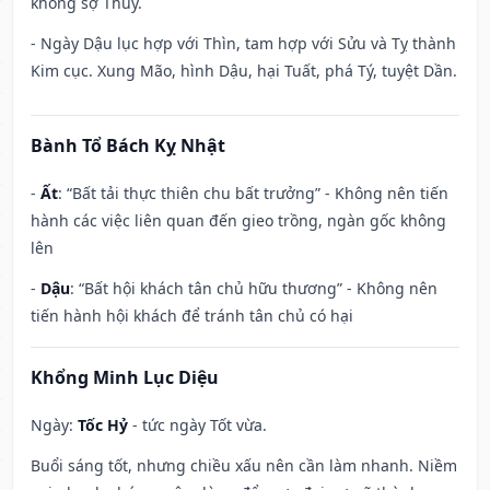
không sợ Thủy.
- Ngày Dậu lục hợp với Thìn, tam hợp với Sửu và Tỵ thành
Kim cục. Xung Mão, hình Dậu, hại Tuất, phá Tý, tuyệt Dần.
Bành Tổ Bách Kỵ Nhật
-
Ất
: “Bất tải thực thiên chu bất trưởng” - Không nên tiến
hành các việc liên quan đến gieo trồng, ngàn gốc không
lên
-
Dậu
: “Bất hội khách tân chủ hữu thương” - Không nên
tiến hành hội khách để tránh tân chủ có hại
Khổng Minh Lục Diệu
Ngày:
Tốc Hỷ
- tức ngày Tốt vừa.
Buổi sáng tốt, nhưng chiều xấu nên cần làm nhanh. Niềm