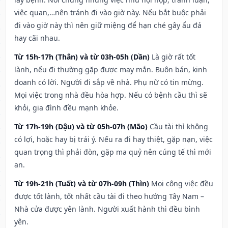
việc quan,…nên tránh đi vào giờ này. Nếu bắt buộc phải
đi vào giờ này thì nên giữ miệng để hạn ché gây ẩu đả
hay cãi nhau.
Từ 15h-17h (Thân) và từ 03h-05h (Dần)
Là giờ rất tốt
lành, nếu đi thường gặp được may mắn. Buôn bán, kinh
doanh có lời. Người đi sắp về nhà. Phụ nữ có tin mừng.
Mọi việc trong nhà đều hòa hợp. Nếu có bệnh cầu thì sẽ
khỏi, gia đình đều mạnh khỏe.
Từ 17h-19h (Dậu) và từ 05h-07h (Mão)
Cầu tài thì không
có lợi, hoặc hay bị trái ý. Nếu ra đi hay thiệt, gặp nạn, việc
quan trọng thì phải đòn, gặp ma quỷ nên cúng tế thì mới
an.
Từ 19h-21h (Tuất) và từ 07h-09h (Thìn)
Mọi công việc đều
được tốt lành, tốt nhất cầu tài đi theo hướng Tây Nam –
Nhà cửa được yên lành. Người xuất hành thì đều bình
yên.