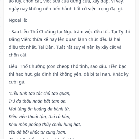
ao lũy, chôn cất, việc sửa cửa dựng cửa, xây đắp. Vì vậy,
ngày nay không nên tiến hành bất cứ việc trọng đại gì.
Ngoại lệ
:
- Sao Liễu Thổ Chướng tại Ngọ trăm việc đều tốt. Tại Tỵ thì
Đăng Viên: thừa kế hay lên quan lãnh chức đều là hai
điều tốt nhất. Tại Dần, Tuất rất suy vi nên kỵ xây cất và
chôn cất.
Liễu: Thổ Chướng (con cheo): Thổ tinh, sao xấu. Tiền bạc
thì hao hụt, gia đình thì không yên, dễ bị tai nạn. Khắc kỵ
cưới gả.
“Liễu tinh tạo tác chủ tao quan,
Trú dạ thâu nhàn bất tạm an,
Mai táng ôn hoàng đa bệnh tử,
Điền viên thoái tận, thủ cô hàn,
Khai môn phóng thủy chiêu lung hạt,
Yêu đà bối khúc tự cung loan.