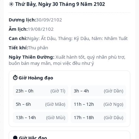
☀️ Thứ Bảy, Ngày 30 Tháng 9 Năm 2102
Dương lịch:
30/09/2102
Âm lịch:
19/08/2102
Can chi:
Ngày: Ất Dậu, Tháng: Kỷ Dậu, Năm: Nhâm Tuất
Tiết khí:
Thu phân
Ngày Thiên Đường:
Xuất hành tốt, quý nhân phù trợ,
buôn bán may mắn, mọi việc đều như ý
⏱️ Giờ Hoàng đạo
23h – 0h
(Giờ Tí)
3h – 4h
(Giờ Dần)
5h – 6h
(Giờ Mão)
11h – 12h
(Giờ Ngọ)
13h – 14h
(Giờ Mùi)
17h – 18h
(Giờ Dậu)
🌑 Giờ Hắc đạo