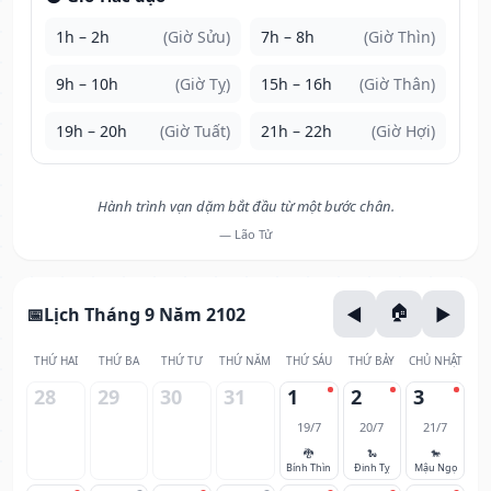
1h – 2h
(Giờ Sửu)
7h – 8h
(Giờ Thìn)
9h – 10h
(Giờ Tỵ)
15h – 16h
(Giờ Thân)
19h – 20h
(Giờ Tuất)
21h – 22h
(Giờ Hợi)
Hành trình vạn dặm bắt đầu từ một bước chân.
— Lão Tử
Lịch Tháng 9 Năm 2102
THỨ HAI
THỨ BA
THỨ TƯ
THỨ NĂM
THỨ SÁU
THỨ BẢY
CHỦ NHẬT
28
29
30
31
1
2
3
19/7
20/7
21/7
🐉
🐍
🐎
Bính Thìn
Đinh Tỵ
Mậu Ngọ