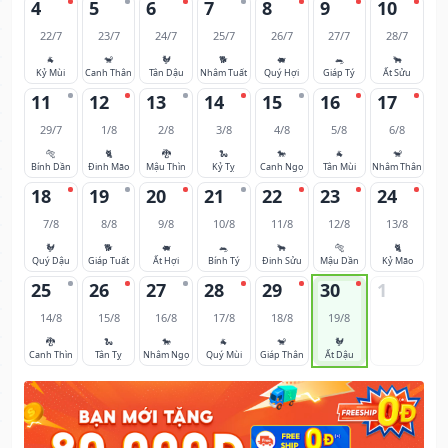
4
5
6
7
8
9
10
22/7
23/7
24/7
25/7
26/7
27/7
28/7
🐐
🐒
🐓
🐕
🐖
🐀
🐂
Kỷ Mùi
Canh Thân
Tân Dậu
Nhâm Tuất
Quý Hợi
Giáp Tý
Ất Sửu
11
12
13
14
15
16
17
29/7
1/8
2/8
3/8
4/8
5/8
6/8
🐅
🐈
🐉
🐍
🐎
🐐
🐒
Bính Dần
Đinh Mão
Mậu Thìn
Kỷ Tỵ
Canh Ngọ
Tân Mùi
Nhâm Thân
18
19
20
21
22
23
24
7/8
8/8
9/8
10/8
11/8
12/8
13/8
🐓
🐕
🐖
🐀
🐂
🐅
🐈
Quý Dậu
Giáp Tuất
Ất Hợi
Bính Tý
Đinh Sửu
Mậu Dần
Kỷ Mão
25
26
27
28
29
30
1
14/8
15/8
16/8
17/8
18/8
19/8
🐉
🐍
🐎
🐐
🐒
🐓
Canh Thìn
Tân Tỵ
Nhâm Ngọ
Quý Mùi
Giáp Thân
Ất Dậu