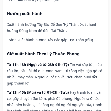
Hướng xuất hành
Xuất hành hướng Tây Bắc để đón 'Hỷ Thần'. Xuất hành
hướng Đông Nam để đón 'Tài Thần'.
Tránh xuất hành hướng Tây Bắc gặp Hạc Thần (xấu)
Giờ xuất hành Theo Lý Thuần Phong
Từ 11h-13h (Ngọ) và từ 23h-01h (Tý)
Tin vui sắp tới, nếu
cầu lộc, cầu tài thì đi hướng Nam. Đi công việc gặp gỡ có
nhiều may mắn. Người đi có tin về. Nếu chăn nuôi đều
gặp thuận lợi.
Từ 13h-15h (Mùi) và từ 01-03h (Sửu)
Hay tranh luận, cãi
cọ, gây chuyện đói kém, phải đề phòng. Người ra đi tốt
nhất nên hoãn lại. Phòng người người nguyền rủa, tránh
lây bệnh. Nói chung những việc như hội họp, tranh luận,