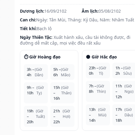
Dương lịch:
16/09/2102
Âm lịch:
05/08/2102
Can chi:
Ngày: Tân Mùi, Tháng: Kỷ Dậu, Năm: Nhâm Tuất
Tiết khí:
Bạch lộ
Ngày Thiên Tặc:
Xuất hành xấu, cầu tài không được, đi
đường dễ mất cắp, mọi việc đều rất xấu
⏱️ Giờ Hoàng đạo
🌑 Giờ Hắc đạo
23h –
(Giờ
1h –
(Giờ
3h –
(Giờ
5h –
(Giờ
0h
Tí)
2h
Sửu)
4h
Dần)
6h
Mão)
7h –
(Giờ
11h
(Giờ
9h –
(Giờ
15h
(Giờ
8h
Thìn)
–
Ngọ)
10h
Tỵ)
–
Thân)
12h
16h
13h
(Giờ
17h
(Giờ
19h
(Giờ
21h
(Giờ
–
Mùi)
–
Dậu)
–
Tuất)
–
Hợi)
14h
18h
20h
22h