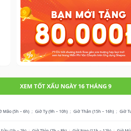
XEM TỐT XẤU NGÀY 16 THÁNG 9
ờ Mão (5h – 6h)
;
Giờ Tỵ (9h – 10h)
;
Giờ Thân (15h – 16h)
;
Giờ T
 Sửu (1h – 2h)
;
Giờ Thìn (7h – 8h)
;
Giờ Ngọ (11h – 12h)
;
Giờ Mù