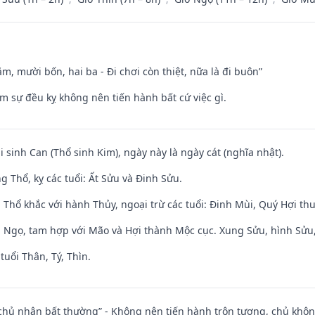
m, mười bốn, hai ba - Đi chơi còn thiệt, nữa là đi buôn”
ăm sự đều kỵ không nên tiến hành bất cứ việc gì.
i sinh Can (Thổ sinh Kim), ngày này là ngày cát (nghĩa nhật).
 Thổ, kỵ các tuổi: Ất Sửu và Đinh Sửu.
 Thổ khắc với hành Thủy, ngoại trừ các tuổi: Đinh Mùi, Quý Hợi t
i Ngọ, tam hợp với Mão và Hợi thành Mộc cục. Xung Sửu, hình Sửu, 
tuổi Thân, Tý, Thìn.
 chủ nhân bất thường” - Không nên tiến hành trộn tương, chủ kh