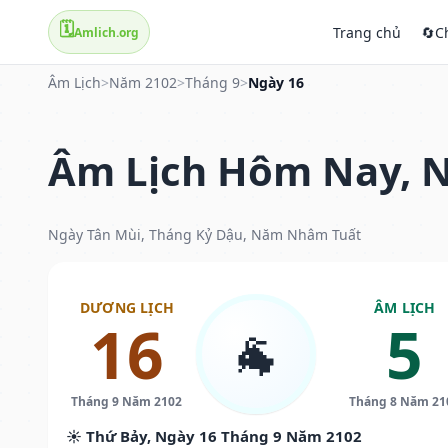
🗓️
Trang chủ
🔄
C
Amlich.org
Âm Lịch
>
Năm 2102
>
Tháng 9
>
Ngày 16
Âm Lịch Hôm Nay, N
Ngày Tân Mùi, Tháng Kỷ Dậu, Năm Nhâm Tuất
DƯƠNG LỊCH
ÂM LỊCH
16
5
🐐
Tháng 9 Năm 2102
Tháng 8 Năm 21
☀️ Thứ Bảy, Ngày 16 Tháng 9 Năm 2102