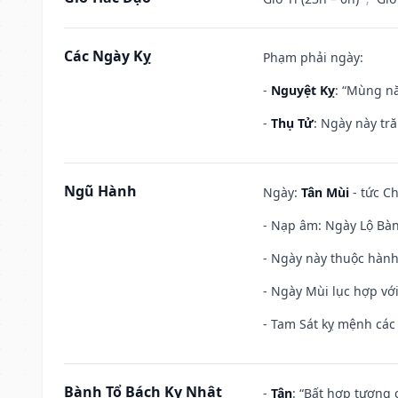
Các Ngày Kỵ
Phạm phải ngày:
-
Nguyệt Kỵ
: “Mùng nă
-
Thụ Tử
: Ngày này tr
Ngũ Hành
Ngày:
Tân Mùi
- tức Ch
- Nạp âm: Ngày Lộ Bàng
- Ngày này thuộc hành
- Ngày Mùi lục hợp vớ
- Tam Sát kỵ mệnh các 
Bành Tổ Bách Kỵ Nhật
-
Tân
: “Bất hợp tương