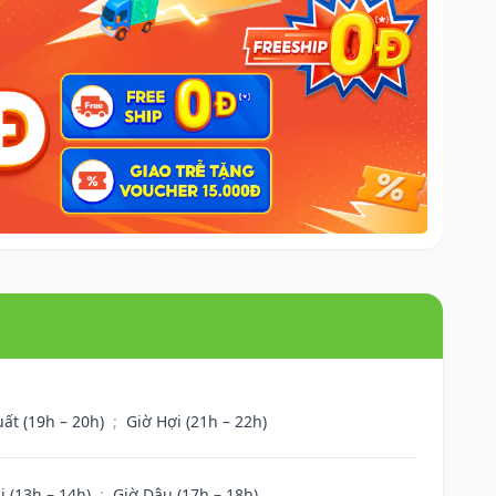
uất (19h – 20h)
;
Giờ Hợi (21h – 22h)
i (13h – 14h)
;
Giờ Dậu (17h – 18h)