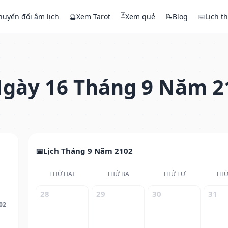
🃏
huyển đổi âm lịch
🔮
Xem Tarot
Xem quẻ
📝
Blog
📅
Lịch t
gày 16 Tháng 9 Năm 2
Lịch Tháng 9 Năm 2102
THỨ HAI
THỨ BA
THỨ TƯ
THỨ
28
29
30
31
02