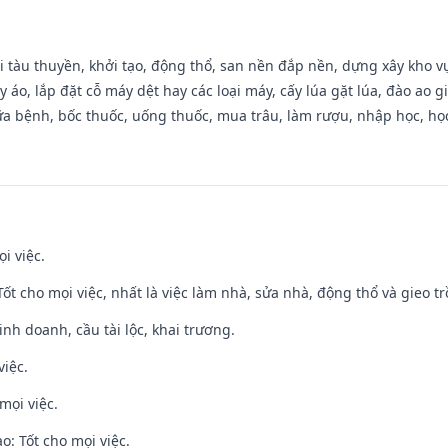
đi tàu thuyền, khởi tạo, động thổ, san nền đắp nền, dựng xây kho
 áo, lắp đặt cỗ máy dệt hay các loại máy, cấy lúa gặt lúa, đào ao 
a bệnh, bốc thuốc, uống thuốc, mua trâu, làm rượu, nhập học, học 
i việc.
 Tốt cho mọi việc, nhất là việc làm nhà, sửa nhà, động thổ và gieo tr
 kinh doanh, cầu tài lộc, khai trương.
việc.
mọi việc.
: Tốt cho mọi việc.