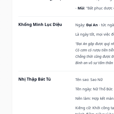
-
Mùi
: “Bất phục dược
Khổng Minh Lục Diệu
Ngày:
Đại An
- tức ngà
Là ngày tốt, mọi việc
“Đại An gặp được quý n
Có cơm có rượu tiền tiễ
Chẳng thời cũng được Đ
Bình an vô sự tấm thân
Nhị Thập Bát Tú
Tên sao
: Sao Nữ
Tên ngày
: Nữ Thổ Bức 
Nên làm
: Hợp kết màn
Kiêng cữ
: Khởi công t