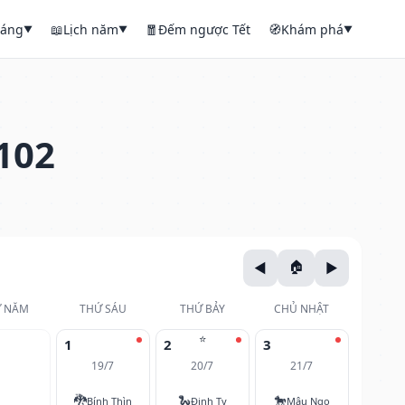
háng
📖
Lịch năm
🧧
Đếm ngược Tết
🧭
Khám phá
▼
▼
▼
102
 NĂM
THỨ SÁU
THỨ BẢY
CHỦ NHẬT
⭐
1
2
3
19/7
20/7
21/7
🐉
🐍
🐎
Bính Thìn
Đinh Tỵ
Mậu Ngọ