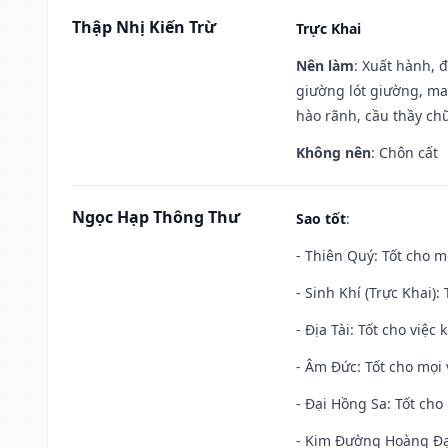
Thập Nhị Kiến Trừ
Trực Khai
Nên làm
: Xuất hành, 
giường lót giường, may
hào rãnh, cầu thầy chữ
Không nên
: Chôn cất
Ngọc Hạp Thông Thư
Sao tốt
:
- Thiên Quý: Tốt cho mọ
- Sinh Khí (Trực Khai):
- Địa Tài: Tốt cho việc
- Âm Đức: Tốt cho mọi 
- Đại Hồng Sa: Tốt cho 
- Kim Đường Hoàng Đạo