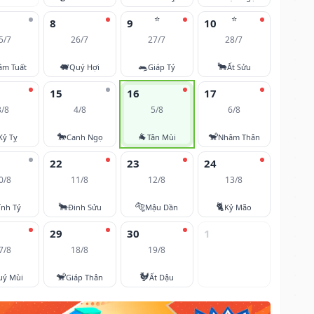
⭐
⭐
8
9
10
5/7
26/7
27/7
28/7
🐖
🐀
🐂
âm Tuất
Quý Hợi
Giáp Tý
Ất Sửu
15
16
17
3/8
4/8
5/8
6/8
🐎
🐐
🐒
Kỷ Tỵ
Canh Ngọ
Tân Mùi
Nhâm Thân
22
23
24
0/8
11/8
12/8
13/8
🐂
🐅
🐈
ính Tý
Đinh Sửu
Mậu Dần
Kỷ Mão
29
30
1
7/8
18/8
19/8
🐒
🐓
uý Mùi
Giáp Thân
Ất Dậu