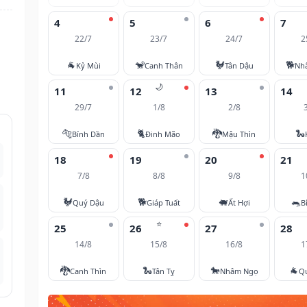
4
5
6
7
22/7
23/7
24/7
2
🐐
🐒
🐓
🐕
Kỷ Mùi
Canh Thân
Tân Dậu
Nh
🌙
11
12
13
14
29/7
1/8
2/8
🐅
🐈
🐉
🐍
Bính Dần
Đinh Mão
Mậu Thìn
18
19
20
21
7/8
8/8
9/8
1
🐓
🐕
🐖
🐀
Quý Dậu
Giáp Tuất
Ất Hợi
B
⭐
25
26
27
28
14/8
15/8
16/8
1
🐉
🐍
🐎
🐐
Canh Thìn
Tân Tỵ
Nhâm Ngọ
Q