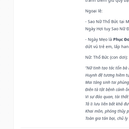
tránh điềm giữ quý bạ
Ngoại lệ
:
- Sao Nữ Thổ Bức tại 
Ngày Hợi tuy Sao Nữ 
- Ngày Mẹo là
Phục Đo
dứt vú trẻ em, lấp han
Nữ: Thổ Bức (con dơi):
“Nữ tinh tạo tác tổn bà
Huynh đệ tương hiềm tự
Mai táng sinh tai phùng
Điên tà tật bệnh cánh ô
Vi sự đáo quan, tài thất
Tả lị lưu liên bất khả đ
Khai môn, phóng thủy p
Toàn gia tán bại, chủ ly