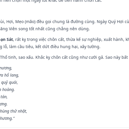
n nên chọn một ngày tốt khác để tiến hành chôn cất.
Mùi, Hợi, Mẹo (mão) đều gọi chung là đường cùng. Ngày Quý Hợi cù
Đăng Viên song tốt nhất cũng chẳng nên dùng.
ạn Sát
, rất kỵ trong việc chôn cất, thừa kế sự nghiệp, xuất hành, 
g lỗ, làm cầu tiêu, kết dứt điều hung hại, xây tường.
 Thổ tinh, sao xấu. Khắc kỵ chôn cất cũng như cưới gả. Sao này bất l
 nương,
a hổ lang,
 quỷ quái,
n hoàng.
 tán,
ương.
hùng thử nhật,
 hương.”