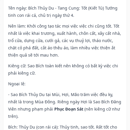
Tên ngày
: Bích Thủy Du - Tang Cung: Tốt (Kiết Tú) Tướng
tinh con rái cá, chủ trị ngày thứ 4.
Nên làm
: Khởi công tạo tác mọi việc việc chi cũng tốt. Tốt
nhất là việc khai trương, xuất hành, chôn cất, xây cất nhà,
trổ cửa, dựng cửa, cưới gả, các vụ thuỷ lợi, tháo nước,
chặt cỏ phá đất, cắt áo thêu áo, làm nhiều việc thiện ắt
thiện quả sẽ tới mau hơn.
Kiêng cữ
: Sao Bích toàn kiết nên không có bất kỳ việc chi
phải kiêng cữ.
Ngoại lệ
:
- Sao Bích Thủy Du tại Mùi, Hợi, Mão trăm việc đều kỵ,
nhất là trong Mùa Đông. Riêng ngày Hợi là Sao Bích Đăng
Viên nhưng phạm phải
Phục Đoạn Sát
(nên kiêng cữ như
trên).
Bích: Thủy Du (con rái cá): Thủy tinh, sao tốt. Rất tốt cho