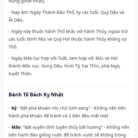
hung (phạt nhật).
- Nạp âm: Ngày Thành Đầu Thổ, kỵ các tuổi: Quý Dậu và
Ất Dậu.
- Ngày này thuộc hành Thổ khắc với hành Thủy, ngoại trừ
các tuổi: Đinh Mùi và Quý Hợi thuộc hành Thủy không sợ
Thổ.
- Ngày Mão lục hợp với Tuất, tam hợp với Mùi và Hợi
thành Mộc cục. Xung Dậu, hình Tý, hại Thìn, phá Ngọ,
tuyệt Thân.
Bành Tổ Bách Kỵ Nhật
-
Kỷ
: “Bất phá khoán nhị chủ tịnh vong” - Không nên tiến
hành phá khoán để tránh cả 2 bên đều mất mát
-
Mão
: “Bất xuyên tỉnh tuyền thủy bất hương” - Không nên
tiến hành đào giếng nước để tránh nước sẽ không trong