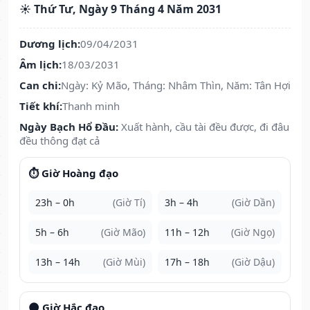
☀️ Thứ Tư, Ngày 9 Tháng 4 Năm 2031
Dương lịch:
09/04/2031
Âm lịch:
18/03/2031
Can chi:
Ngày: Kỷ Mão, Tháng: Nhâm Thìn, Năm: Tân Hợi
Tiết khí:
Thanh minh
Ngày Bạch Hổ Đầu:
Xuất hành, cầu tài đều được, đi đâu
đều thông đạt cả
⏱️ Giờ Hoàng đạo
23h – 0h
(Giờ Tí)
3h – 4h
(Giờ Dần)
5h – 6h
(Giờ Mão)
11h – 12h
(Giờ Ngọ)
13h – 14h
(Giờ Mùi)
17h – 18h
(Giờ Dậu)
🌑 Giờ Hắc đạo