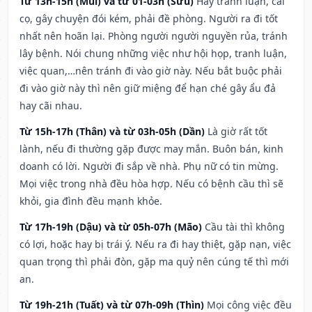
Từ 13h-15h (Mùi) và từ 01-03h (Sửu)
Hay tranh luận, cãi
cọ, gây chuyện đói kém, phải đề phòng. Người ra đi tốt
nhất nên hoãn lại. Phòng người người nguyền rủa, tránh
lây bệnh. Nói chung những việc như hội họp, tranh luận,
việc quan,…nên tránh đi vào giờ này. Nếu bắt buộc phải
đi vào giờ này thì nên giữ miệng để hạn ché gây ẩu đả
hay cãi nhau.
Từ 15h-17h (Thân) và từ 03h-05h (Dần)
Là giờ rất tốt
lành, nếu đi thường gặp được may mắn. Buôn bán, kinh
doanh có lời. Người đi sắp về nhà. Phụ nữ có tin mừng.
Mọi việc trong nhà đều hòa hợp. Nếu có bệnh cầu thì sẽ
khỏi, gia đình đều mạnh khỏe.
Từ 17h-19h (Dậu) và từ 05h-07h (Mão)
Cầu tài thì không
có lợi, hoặc hay bị trái ý. Nếu ra đi hay thiệt, gặp nạn, việc
quan trọng thì phải đòn, gặp ma quỷ nên cúng tế thì mới
an.
Từ 19h-21h (Tuất) và từ 07h-09h (Thìn)
Mọi công việc đều