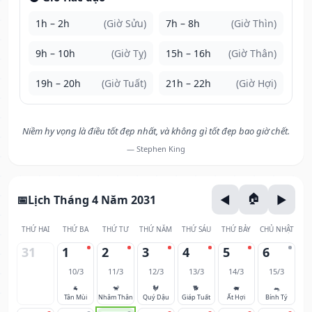
1h – 2h
(Giờ Sửu)
7h – 8h
(Giờ Thìn)
9h – 10h
(Giờ Tỵ)
15h – 16h
(Giờ Thân)
19h – 20h
(Giờ Tuất)
21h – 22h
(Giờ Hợi)
Niềm hy vọng là điều tốt đẹp nhất, và không gì tốt đẹp bao giờ chết.
— Stephen King
Lịch Tháng 4 Năm 2031
THỨ HAI
THỨ BA
THỨ TƯ
THỨ NĂM
THỨ SÁU
THỨ BẢY
CHỦ NHẬT
31
1
2
3
4
5
6
10/3
11/3
12/3
13/3
14/3
15/3
🐐
🐒
🐓
🐕
🐖
🐀
Tân Mùi
Nhâm Thân
Quý Dậu
Giáp Tuất
Ất Hợi
Bính Tý