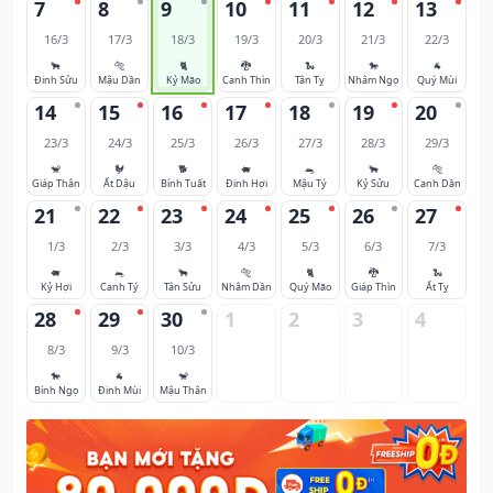
7
8
9
10
11
12
13
16/3
17/3
18/3
19/3
20/3
21/3
22/3
🐂
🐅
🐈
🐉
🐍
🐎
🐐
Đinh Sửu
Mậu Dần
Kỷ Mão
Canh Thìn
Tân Tỵ
Nhâm Ngọ
Quý Mùi
14
15
16
17
18
19
20
23/3
24/3
25/3
26/3
27/3
28/3
29/3
🐒
🐓
🐕
🐖
🐀
🐂
🐅
Giáp Thân
Ất Dậu
Bính Tuất
Đinh Hợi
Mậu Tý
Kỷ Sửu
Canh Dần
21
22
23
24
25
26
27
1/3
2/3
3/3
4/3
5/3
6/3
7/3
🐖
🐀
🐂
🐅
🐈
🐉
🐍
Kỷ Hợi
Canh Tý
Tân Sửu
Nhâm Dần
Quý Mão
Giáp Thìn
Ất Tỵ
28
29
30
1
2
3
4
8/3
9/3
10/3
🐎
🐐
🐒
Bính Ngọ
Đinh Mùi
Mậu Thân