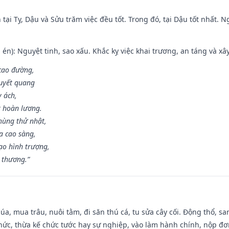
tại Tỵ, Dậu và Sửu trăm việc đều tốt. Trong đó, tại Dậu tốt nhất.
én): Nguyệt tinh, sao xấu. Khắc kỵ việc khai trương, an táng và xâ
 cao đường,
huyết quang
y ách,
t hoàn lương.
hùng thử nhật,
a cao sàng,
ạo hình trượng,
i thương.”
t lúa, mua trâu, nuôi tằm, đi săn thú cá, tu sửa cây cối. Động thổ
hức, thừa kế chức tước hay sự nghiệp, vào làm hành chính, nộp đơ