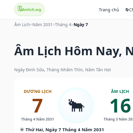
🗓️
Trang chủ
🔄
C
Amlich.org
Âm Lịch
>
Năm 2031
>
Tháng 4
>
Ngày 7
Âm Lịch Hôm Nay, N
Ngày Đinh Sửu, Tháng Nhâm Thìn, Năm Tân Hợi
DƯƠNG LỊCH
ÂM LỊCH
7
16
🐂
Tháng 4 Năm 2031
Tháng 3 Năm 20
☀️ Thứ Hai, Ngày 7 Tháng 4 Năm 2031