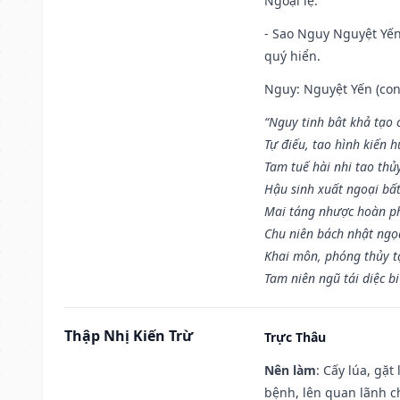
Ngoại lệ
:
- Sao Nguy Nguyệt Yến 
quý hiển.
Nguy: Nguyệt Yến (con 
“Nguy tinh bât khả tạo
Tự điếu, tao hình kiến 
Tam tuế hài nhi tao thủ
Hậu sinh xuất ngoại bấ
Mai táng nhược hoàn p
Chu niên bách nhật ngọ
Khai môn, phóng thủy t
Tam niên ngũ tái diệc b
Thập Nhị Kiến Trừ
Trực Thâu
Nên làm
: Cấy lúa, gặ
bệnh, lên quan lãnh c