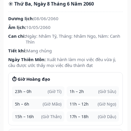
☀️ Thứ Ba, Ngày 8 Tháng 6 Năm 2060
Dương lịch:
08/06/2060
Âm lịch:
10/05/2060
Can chi:
Ngày: Nhâm Tý, Tháng: Nhâm Ngọ, Năm: Canh
Thìn
Tiết khí:
Mang chủng
Ngày Thiên Môn:
Xuất hành làm mọi việc đều vừa ý,
cầu được ước thấy mọi việc đều thành đạt
⏱️ Giờ Hoàng đạo
23h – 0h
(Giờ Tí)
1h – 2h
(Giờ Sửu)
5h – 6h
(Giờ Mão)
11h – 12h
(Giờ Ngọ)
15h – 16h
(Giờ Thân)
17h – 18h
(Giờ Dậu)