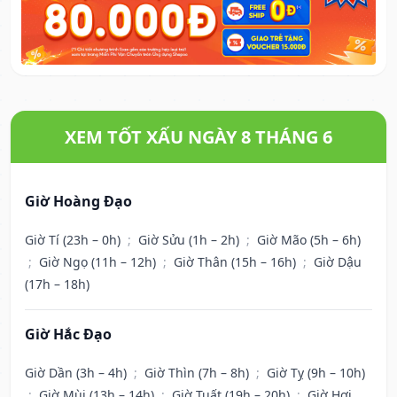
XEM TỐT XẤU NGÀY 8 THÁNG 6
Giờ Hoàng Đạo
Giờ Tí (23h – 0h)
;
Giờ Sửu (1h – 2h)
;
Giờ Mão (5h – 6h)
;
Giờ Ngọ (11h – 12h)
;
Giờ Thân (15h – 16h)
;
Giờ Dậu
(17h – 18h)
Giờ Hắc Đạo
Giờ Dần (3h – 4h)
;
Giờ Thìn (7h – 8h)
;
Giờ Tỵ (9h – 10h)
;
Giờ Mùi (13h – 14h)
;
Giờ Tuất (19h – 20h)
;
Giờ Hợi