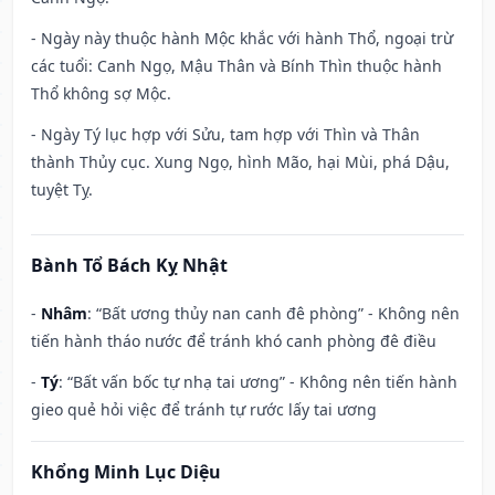
- Ngày này thuộc hành Mộc khắc với hành Thổ, ngoại trừ
các tuổi: Canh Ngọ, Mậu Thân và Bính Thìn thuộc hành
Thổ không sợ Mộc.
- Ngày Tý lục hợp với Sửu, tam hợp với Thìn và Thân
thành Thủy cục. Xung Ngọ, hình Mão, hại Mùi, phá Dậu,
tuyệt Tỵ.
Bành Tổ Bách Kỵ Nhật
-
Nhâm
: “Bất ương thủy nan canh đê phòng” - Không nên
tiến hành tháo nước để tránh khó canh phòng đê điều
-
Tý
: “Bất vấn bốc tự nhạ tai ương” - Không nên tiến hành
gieo quẻ hỏi việc để tránh tự rước lấy tai ương
Khổng Minh Lục Diệu