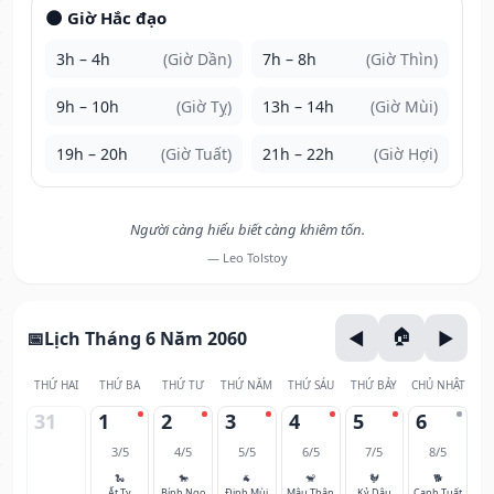
🌑 Giờ Hắc đạo
3h – 4h
(Giờ Dần)
7h – 8h
(Giờ Thìn)
9h – 10h
(Giờ Tỵ)
13h – 14h
(Giờ Mùi)
19h – 20h
(Giờ Tuất)
21h – 22h
(Giờ Hợi)
Người càng hiểu biết càng khiêm tốn.
— Leo Tolstoy
Lịch Tháng 6 Năm 2060
THỨ HAI
THỨ BA
THỨ TƯ
THỨ NĂM
THỨ SÁU
THỨ BẢY
CHỦ NHẬT
31
1
2
3
4
5
6
3/5
4/5
5/5
6/5
7/5
8/5
🐍
🐎
🐐
🐒
🐓
🐕
Ất Tỵ
Bính Ngọ
Đinh Mùi
Mậu Thân
Kỷ Dậu
Canh Tuất