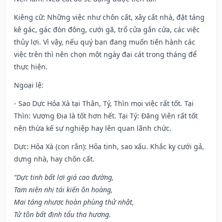
Kiêng cữ
: Những việc như chôn cất, xây cất nhà, đặt táng
kê gác, gác đòn đông, cưới gã, trổ cửa gắn cửa, các việc
thủy lợi. Vì vậy, nếu quý bạn đang muốn tiến hành các
việc trên thì nên chọn một ngày đại cát trong tháng để
thực hiện.
Ngoại lệ
:
- Sao Dực Hỏa Xà tại Thân, Tý, Thìn mọi việc rất tốt. Tại
Thìn: Vượng Địa là tốt hơn hết. Tại Tý: Đăng Viên rất tốt
nên thừa kế sự nghiệp hay lên quan lãnh chức.
Dực: Hỏa Xà (con rắn): Hỏa tinh, sao xấu. Khắc kỵ cưới gả,
dựng nhà, hay chôn cất.
“Dực tinh bất lợi giá cao đường,
Tam niên nhị tái kiến ôn hoàng,
Mai táng nhược hoàn phùng thử nhật,
Tử tôn bất định tẩu tha hương.