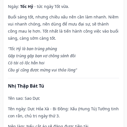
Ngày:
Tốc Hỷ
- tức ngày Tốt vừa.
Buổi sáng tốt, nhưng chiều xấu nên cần làm nhanh. Niềm
vui nhanh chóng, nên dùng để mưu đại sự, sẽ thành
công mau lẹ hơn. Tốt nhất là tiến hành công việc vào buổi
sáng, càng sớm càng tốt.
“Tốc Hỷ là bạn trùng phùng
Gặp trùng gặp bạn vợ chồng sánh đôi
Có tài có lộc hẳn hoi
Cầu gì cũng được mừng vui thỏa lòng”
Nhị Thập Bát Tú
Tên sao
: Sao Dực
Tên ngày
: Dực Hỏa Xà - Bi Đồng: Xấu (Hung Tú) Tướng tinh
con rắn, chủ trị ngày thứ 3.
Nên làm
: Nếu cắt áo sẽ đặng được tiền tài.