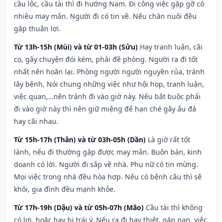
cầu lộc, cầu tài thì đi hướng Nam. Đi công việc gặp gỡ có
nhiều may mắn. Người đi có tin về. Nếu chăn nuôi đều
gặp thuận lợi.
Từ 13h-15h (Mùi) và từ 01-03h (Sửu)
Hay tranh luận, cãi
cọ, gây chuyện đói kém, phải đề phòng. Người ra đi tốt
nhất nên hoãn lại. Phòng người người nguyền rủa, tránh
lây bệnh. Nói chung những việc như hội họp, tranh luận,
việc quan,…nên tránh đi vào giờ này. Nếu bắt buộc phải
đi vào giờ này thì nên giữ miệng để hạn ché gây ẩu đả
hay cãi nhau.
Từ 15h-17h (Thân) và từ 03h-05h (Dần)
Là giờ rất tốt
lành, nếu đi thường gặp được may mắn. Buôn bán, kinh
doanh có lời. Người đi sắp về nhà. Phụ nữ có tin mừng.
Mọi việc trong nhà đều hòa hợp. Nếu có bệnh cầu thì sẽ
khỏi, gia đình đều mạnh khỏe.
Từ 17h-19h (Dậu) và từ 05h-07h (Mão)
Cầu tài thì không
có lợi, hoặc hay bị trái ý. Nếu ra đi hay thiệt, gặp nạn, việc