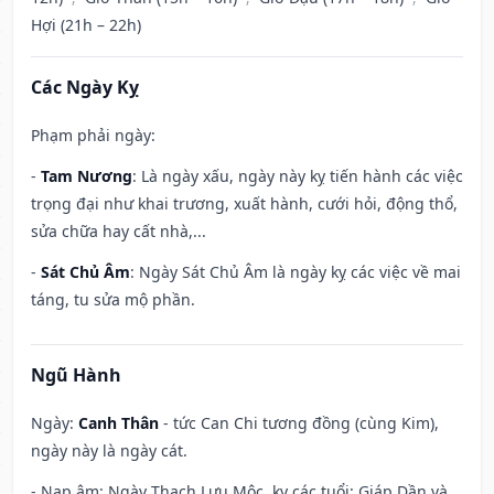
Hợi (21h – 22h)
Các Ngày Kỵ
Phạm phải ngày:
-
Tam Nương
: Là ngày xấu, ngày này kỵ tiến hành các việc
trọng đại như khai trương, xuất hành, cưới hỏi, động thổ,
sửa chữa hay cất nhà,...
-
Sát Chủ Âm
: Ngày Sát Chủ Âm là ngày kỵ các việc về mai
táng, tu sửa mộ phần.
Ngũ Hành
Ngày:
Canh Thân
- tức Can Chi tương đồng (cùng Kim),
ngày này là ngày cát.
- Nạp âm: Ngày Thạch Lựu Mộc, kỵ các tuổi: Giáp Dần và