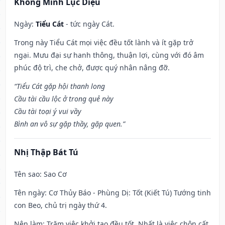
Khổng Minh Lục Diệu
Ngày:
Tiểu Cát
- tức ngày Cát.
Trong này Tiểu Cát mọi việc đều tốt lành và ít gặp trở
ngại. Mưu đại sự hanh thông, thuận lợi, cùng với đó âm
phúc độ trì, che chở, được quý nhân nâng đỡ.
“Tiểu Cát gặp hội thanh long
Cầu tài cầu lộc ở trong quẻ này
Cầu tài toại ý vui vầy
Bình an vô sự gặp thầy, gặp quen.”
Nhị Thập Bát Tú
Tên sao
: Sao Cơ
Tên ngày
: Cơ Thủy Báo - Phùng Dị: Tốt (Kiết Tú) Tướng tinh
con Beo, chủ trị ngày thứ 4.
Nên làm
: Trăm việc khởi tạo đều tốt. Nhất là việc chôn cất,