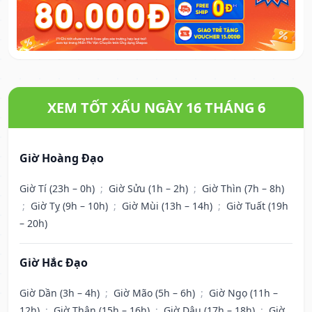
XEM TỐT XẤU NGÀY 16 THÁNG 6
Giờ Hoàng Đạo
Giờ Tí (23h – 0h)
;
Giờ Sửu (1h – 2h)
;
Giờ Thìn (7h – 8h)
;
Giờ Tỵ (9h – 10h)
;
Giờ Mùi (13h – 14h)
;
Giờ Tuất (19h
– 20h)
Giờ Hắc Đạo
Giờ Dần (3h – 4h)
;
Giờ Mão (5h – 6h)
;
Giờ Ngọ (11h –
12h)
;
Giờ Thân (15h – 16h)
;
Giờ Dậu (17h – 18h)
;
Giờ