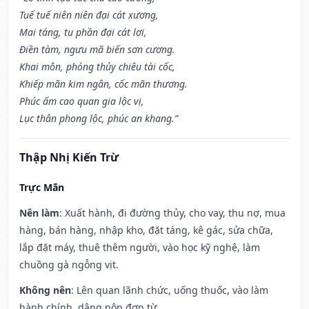
Tuế tuế niên niên đại cát xương,
Mai táng, tu phần đại cát lợi,
Điền tàm, ngưu mã biến sơn cương.
Khai môn, phóng thủy chiêu tài cốc,
Khiếp mãn kim ngân, cốc mãn thương.
Phúc ấm cao quan gia lộc vị,
Lục thân phong lộc, phúc an khang.”
Thập Nhị Kiến Trừ
Trực Mãn
Nên làm
: Xuất hành, đi đường thủy, cho vay, thu nợ, mua
hàng, bán hàng, nhập kho, đặt táng, kê gác, sửa chữa,
lắp đặt máy, thuê thêm người, vào học kỹ nghệ, làm
chuồng gà ngỗng vịt.
Không nên
: Lên quan lãnh chức, uống thuốc, vào làm
hành chính, dâng nộp đơn từ.