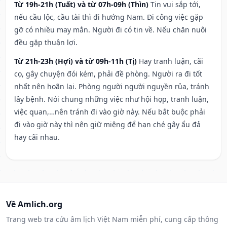
Từ 19h-21h (Tuất) và từ 07h-09h (Thìn)
Tin vui sắp tới,
nếu cầu lộc, cầu tài thì đi hướng Nam. Đi công việc gặp
gỡ có nhiều may mắn. Người đi có tin về. Nếu chăn nuôi
đều gặp thuận lợi.
Từ 21h-23h (Hợi) và từ 09h-11h (Tị)
Hay tranh luận, cãi
cọ, gây chuyện đói kém, phải đề phòng. Người ra đi tốt
nhất nên hoãn lại. Phòng người người nguyền rủa, tránh
lây bệnh. Nói chung những việc như hội họp, tranh luận,
việc quan,…nên tránh đi vào giờ này. Nếu bắt buộc phải
đi vào giờ này thì nên giữ miệng để hạn ché gây ẩu đả
hay cãi nhau.
Về Amlich.org
Trang web tra cứu âm lịch Việt Nam miễn phí, cung cấp thông