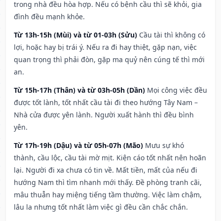
trong nhà đều hòa hợp. Nếu có bệnh cầu thì sẽ khỏi, gia
đình đều mạnh khỏe.
Từ 13h-15h (Mùi) và từ 01-03h (Sửu)
Cầu tài thì không có
lợi, hoặc hay bị trái ý. Nếu ra đi hay thiệt, gặp nạn, việc
quan trọng thì phải đòn, gặp ma quỷ nên cúng tế thì mới
an.
Từ 15h-17h (Thân) và từ 03h-05h (Dần)
Mọi công việc đều
được tốt lành, tốt nhất cầu tài đi theo hướng Tây Nam –
Nhà cửa được yên lành. Người xuất hành thì đều bình
yên.
Từ 17h-19h (Dậu) và từ 05h-07h (Mão)
Mưu sự khó
thành, cầu lộc, cầu tài mờ mịt. Kiện cáo tốt nhất nên hoãn
lại. Người đi xa chưa có tin về. Mất tiền, mất của nếu đi
hướng Nam thì tìm nhanh mới thấy. Đề phòng tranh cãi,
mâu thuẫn hay miệng tiếng tầm thường. Việc làm chậm,
lâu la nhưng tốt nhất làm việc gì đều cần chắc chắn.