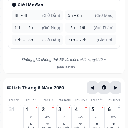
🌑 Giờ Hắc đạo
3h – 4h
(Giờ Dần)
5h – 6h
(Giờ Mão)
11h – 12h
(Giờ Ngọ)
15h – 16h
(Giờ Thân)
17h – 18h
(Giờ Dậu)
21h – 22h
(Giờ Hợi)
Không gì là không thể đối với một trái tim quyết tâm.
— John Ruskin
Lịch Tháng 6 Năm 2060
THỨ HAI
THỨ BA
THỨ TƯ
THỨ NĂM
THỨ SÁU
THỨ BẢY
CHỦ NHẬT
31
1
2
3
4
5
6
3/5
4/5
5/5
6/5
7/5
8/5
🐍
🐎
🐐
🐒
🐓
🐕
Ất Tỵ
Bính Ngọ
Đinh Mùi
Mậu Thân
Kỷ Dậu
Canh Tuất