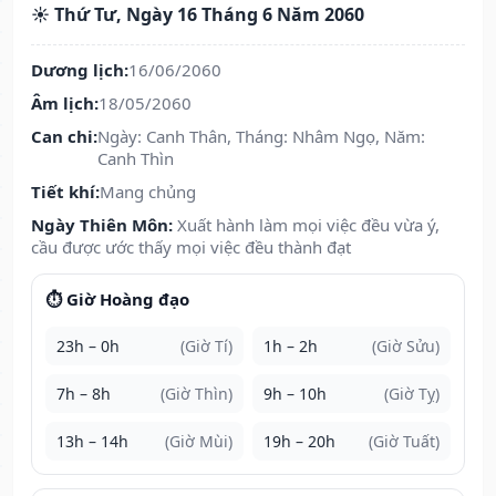
☀️ Thứ Tư, Ngày 16 Tháng 6 Năm 2060
Dương lịch:
16/06/2060
Âm lịch:
18/05/2060
Can chi:
Ngày: Canh Thân, Tháng: Nhâm Ngọ, Năm:
Canh Thìn
Tiết khí:
Mang chủng
Ngày Thiên Môn:
Xuất hành làm mọi việc đều vừa ý,
cầu được ước thấy mọi việc đều thành đạt
⏱️ Giờ Hoàng đạo
23h – 0h
(Giờ Tí)
1h – 2h
(Giờ Sửu)
7h – 8h
(Giờ Thìn)
9h – 10h
(Giờ Tỵ)
13h – 14h
(Giờ Mùi)
19h – 20h
(Giờ Tuất)