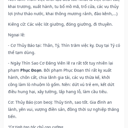
khai trương, xuất hành, tu bổ mồ mã, trổ cửa, các vụ thủy
lợi (như tháo nước, khai thông mương rảnh, đào kênh,...)
Kiêng cữ
: Các việc lót giường, đóng giường, đi thuyền.
Ngoại lệ
:
- Cơ Thủy Báo tại: Thân, Tý, Thìn trăm việc kỵ. Duy tại Tý có
thể tạm dùng.
- Ngày Thìn Sao Cơ Đăng Viên lẽ ra rất tốt tuy nhiên lại
phạm
Phục Đoạn
. Bởi phạm Phục Đoạn thì rất kỵ xuất
hành, chôn cất, chia lãnh gia tài, các vụ thừa kế, khởi
công làm lò nhuộm lò gốm. Nên: dứt vú trẻ em, kết dứt
điều hung hại, xây tường, lấp hang lỗ, làm cầu tiêu.
Cơ: Thủy Báo (con beo): Thủy tinh, sao tốt. Gia đình an
lành, yên vui, vượng điền sản, đồng thời sự nghiệp thăng
tiến.
“Cơ tinh tạo tác chủ cao cường,