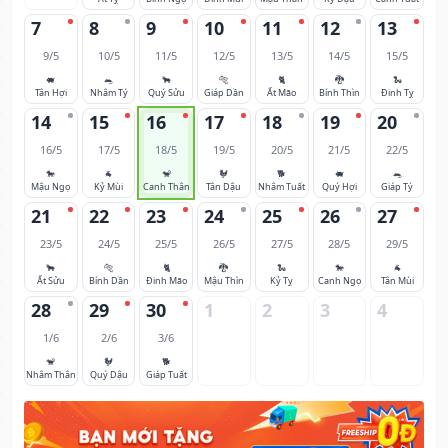
7
8
9
10
11
12
13
9/5
10/5
11/5
12/5
13/5
14/5
15/5
🐖
🐀
🐂
🐅
🐈
🐉
🐍
Tân Hợi
Nhâm Tý
Quý Sửu
Giáp Dần
Ất Mão
Bính Thìn
Đinh Tỵ
14
15
16
17
18
19
20
16/5
17/5
18/5
19/5
20/5
21/5
22/5
🐎
🐐
🐒
🐓
🐕
🐖
🐀
Mậu Ngọ
Kỷ Mùi
Canh Thân
Tân Dậu
Nhâm Tuất
Quý Hợi
Giáp Tý
21
22
23
24
25
26
27
23/5
24/5
25/5
26/5
27/5
28/5
29/5
🐂
🐅
🐈
🐉
🐍
🐎
🐐
Ất Sửu
Bính Dần
Đinh Mão
Mậu Thìn
Kỷ Tỵ
Canh Ngọ
Tân Mùi
28
29
30
1
2
3
4
1/6
2/6
3/6
🐒
🐓
🐕
Nhâm Thân
Quý Dậu
Giáp Tuất