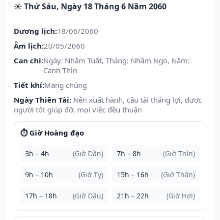
☀️ Thứ Sáu, Ngày 18 Tháng 6 Năm 2060
Dương lịch:
18/06/2060
Âm lịch:
20/05/2060
Can chi:
Ngày: Nhâm Tuất, Tháng: Nhâm Ngọ, Năm:
Canh Thìn
Tiết khí:
Mang chủng
Ngày Thiên Tài:
Nên xuất hành, cầu tài thắng lợi, được
người tốt giúp đỡ, mọi việc đều thuận
⏱️ Giờ Hoàng đạo
3h – 4h
(Giờ Dần)
7h – 8h
(Giờ Thìn)
9h – 10h
(Giờ Tỵ)
15h – 16h
(Giờ Thân)
17h – 18h
(Giờ Dậu)
21h – 22h
(Giờ Hợi)