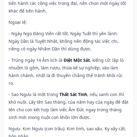
tiến hành các công việc trọng đại, nên chọn một ngày tốt
khác để tiến hành.
Ngoại lệ
:
- Ngày Ngọ Đăng Viên rất tốt. Ngày Tuất thì yên lành.
Ngày Dần là Tuyệt Nhật, không nên động tác việc chi,
riêng có ngày Nhâm Dần thì dùng được.
- Trúng ngày 14 Âm lịch là
Diệt Một Sát
, kiêng cữ: lập lò
nhuộm lò gốm, làm rượu, thừa kế sự nghiệp, vào làm
hành chánh, nhất là đi thuyền chẳng thể tránh khỏi rủi
ro.
- Sao Ngưu là một trong
Thất Sát Tinh
, nếu sanh con thì
khó nuôi. Lấy tên Sao tháng, của năm hay của ngày để đặt
tên cho con kết hợp làm việc Âm Đức ngay trong tháng
sinh mới mong nuôi con khôn lớn được.
Ngưu: Kim Ngưu (con trâu): Kim tinh, sao xấu. Kỵ xây cất,
hôn nhân.