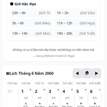
🌑 Giờ Hắc đạo
23h – 0h
(Giờ Tí)
1h – 2h
(Giờ Sửu)
5h – 6h
(Giờ Mão)
11h – 12h
(Giờ Ngọ)
13h – 14h
(Giờ Mùi)
19h – 20h
(Giờ Tuất)
Không có sự vĩ đại nào đạt được mà không có niềm đam mê.
— Georg Wilhelm Friedrich Hegel
Lịch Tháng 6 Năm 2060
THỨ HAI
THỨ BA
THỨ TƯ
THỨ NĂM
THỨ SÁU
THỨ BẢY
CHỦ NHẬT
31
1
2
3
4
5
6
3/5
4/5
5/5
6/5
7/5
8/5
🐍
🐎
🐐
🐒
🐓
🐕
Ất Tỵ
Bính Ngọ
Đinh Mùi
Mậu Thân
Kỷ Dậu
Canh Tuất