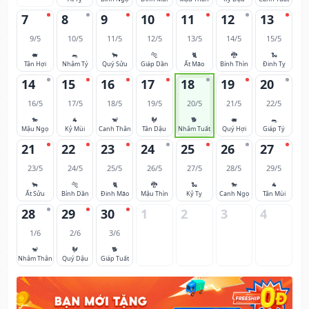
7
8
9
10
11
12
13
9/5
10/5
11/5
12/5
13/5
14/5
15/5
🐖
🐀
🐂
🐅
🐈
🐉
🐍
Tân Hợi
Nhâm Tý
Quý Sửu
Giáp Dần
Ất Mão
Bính Thìn
Đinh Tỵ
14
15
16
17
18
19
20
16/5
17/5
18/5
19/5
20/5
21/5
22/5
🐎
🐐
🐒
🐓
🐕
🐖
🐀
Mậu Ngọ
Kỷ Mùi
Canh Thân
Tân Dậu
Nhâm Tuất
Quý Hợi
Giáp Tý
21
22
23
24
25
26
27
23/5
24/5
25/5
26/5
27/5
28/5
29/5
🐂
🐅
🐈
🐉
🐍
🐎
🐐
Ất Sửu
Bính Dần
Đinh Mão
Mậu Thìn
Kỷ Tỵ
Canh Ngọ
Tân Mùi
28
29
30
1
2
3
4
1/6
2/6
3/6
🐒
🐓
🐕
Nhâm Thân
Quý Dậu
Giáp Tuất