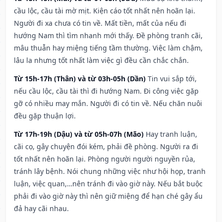
cầu lộc, cầu tài mờ mịt. Kiện cáo tốt nhất nên hoãn lại.
Người đi xa chưa có tin về. Mất tiền, mất của nếu đi
hướng Nam thì tìm nhanh mới thấy. Đề phòng tranh cãi,
mâu thuẫn hay miệng tiếng tầm thường. Việc làm chậm,
lâu la nhưng tốt nhất làm việc gì đều cần chắc chắn.
Từ 15h-17h (Thân) và từ 03h-05h (Dần)
Tin vui sắp tới,
nếu cầu lộc, cầu tài thì đi hướng Nam. Đi công việc gặp
gỡ có nhiều may mắn. Người đi có tin về. Nếu chăn nuôi
đều gặp thuận lợi.
Từ 17h-19h (Dậu) và từ 05h-07h (Mão)
Hay tranh luận,
cãi cọ, gây chuyện đói kém, phải đề phòng. Người ra đi
tốt nhất nên hoãn lại. Phòng người người nguyền rủa,
tránh lây bệnh. Nói chung những việc như hội họp, tranh
luận, việc quan,…nên tránh đi vào giờ này. Nếu bắt buộc
phải đi vào giờ này thì nên giữ miệng để hạn ché gây ẩu
đả hay cãi nhau.