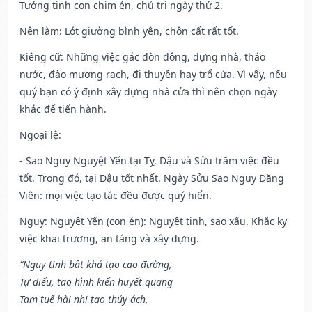
Tướng tinh con chim én, chủ trị ngày thứ 2.
Nên làm
: Lót giường bình yên, chôn cất rất tốt.
Kiêng cữ
: Những việc gác đòn đông, dựng nhà, tháo
nước, đào mương rạch, đi thuyền hay trổ cửa. Vì vậy, nếu
quý bạn có ý định xây dựng nhà cửa thì nên chọn ngày
khác để tiến hành.
Ngoại lệ
:
- Sao Nguy Nguyệt Yến tại Tỵ, Dậu và Sửu trăm việc đều
tốt. Trong đó, tại Dậu tốt nhất. Ngày Sửu Sao Nguy Đăng
Viên: mọi việc tạo tác đều được quý hiển.
Nguy: Nguyệt Yến (con én): Nguyệt tinh, sao xấu. Khắc kỵ
việc khai trương, an táng và xây dựng.
“Nguy tinh bât khả tạo cao đường,
Tự điếu, tao hình kiến huyết quang
Tam tuế hài nhi tao thủy ách,