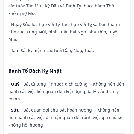
các tuổi: Tân Mùi, Kỷ Dậu và Đinh Tỵ thuộc hành Thổ
không sợ Mộc.
- Ngày Sửu lục hợp với Tý, tam hợp với Tỵ và Dậu thành
Kim cục. Xung Mùi, hình Tuất, hại Ngọ, phá Thìn, tuyệt
Mùi.
- Tam Sát kỵ mệnh các tuổi Dần, Ngọ, Tuất.
Bành Tổ Bách Kỵ Nhật
-
Quý
: “Bất từ tụng lí nhược địch cường” - Không nên tiến
hành các việc liên quan đến kiện tụng, ta lý yếu địch lý
mạnh
-
Sửu
: “Bất quan đới chủ bất hoàn hương” - Không nên
tiến hành các việc đi nhận quan để tránh việc gia chủ sẽ
không hồi hương