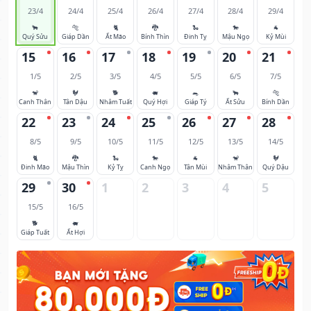
23/4
24/4
25/4
26/4
27/4
28/4
29/4
🐂
🐅
🐈
🐉
🐍
🐎
🐐
Quý Sửu
Giáp Dần
Ất Mão
Bính Thìn
Đinh Tỵ
Mậu Ngọ
Kỷ Mùi
15
16
17
18
19
20
21
1/5
2/5
3/5
4/5
5/5
6/5
7/5
🐒
🐓
🐕
🐖
🐀
🐂
🐅
Canh Thân
Tân Dậu
Nhâm Tuất
Quý Hợi
Giáp Tý
Ất Sửu
Bính Dần
22
23
24
25
26
27
28
8/5
9/5
10/5
11/5
12/5
13/5
14/5
🐈
🐉
🐍
🐎
🐐
🐒
🐓
Đinh Mão
Mậu Thìn
Kỷ Tỵ
Canh Ngọ
Tân Mùi
Nhâm Thân
Quý Dậu
29
30
1
2
3
4
5
15/5
16/5
🐕
🐖
Giáp Tuất
Ất Hợi