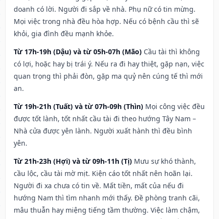
doanh có lời. Người đi sắp về nhà. Phụ nữ có tin mừng.
Mọi việc trong nhà đều hòa hợp. Nếu có bệnh cầu thì sẽ
khỏi, gia đình đều mạnh khỏe.
Từ 17h-19h (Dậu) và từ 05h-07h (Mão)
Cầu tài thì không
có lợi, hoặc hay bị trái ý. Nếu ra đi hay thiệt, gặp nạn, việc
quan trọng thì phải đòn, gặp ma quỷ nên cúng tế thì mới
an.
Từ 19h-21h (Tuất) và từ 07h-09h (Thìn)
Mọi công việc đều
được tốt lành, tốt nhất cầu tài đi theo hướng Tây Nam –
Nhà cửa được yên lành. Người xuất hành thì đều bình
yên.
Từ 21h-23h (Hợi) và từ 09h-11h (Tị)
Mưu sự khó thành,
cầu lộc, cầu tài mờ mịt. Kiện cáo tốt nhất nên hoãn lại.
Người đi xa chưa có tin về. Mất tiền, mất của nếu đi
hướng Nam thì tìm nhanh mới thấy. Đề phòng tranh cãi,
mâu thuẫn hay miệng tiếng tầm thường. Việc làm chậm,