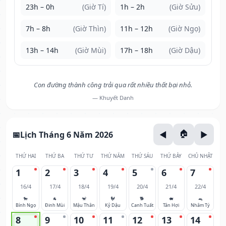
23h – 0h
(Giờ Tí)
1h – 2h
(Giờ Sửu)
7h – 8h
(Giờ Thìn)
11h – 12h
(Giờ Ngọ)
13h – 14h
(Giờ Mùi)
17h – 18h
(Giờ Dậu)
Con đường thành công trải qua rất nhiều thất bại nhỏ.
— Khuyết Danh
Lịch Tháng 6 Năm 2026
THỨ HAI
THỨ BA
THỨ TƯ
THỨ NĂM
THỨ SÁU
THỨ BẢY
CHỦ NHẬT
1
2
3
4
5
6
7
16/4
17/4
18/4
19/4
20/4
21/4
22/4
🐎
🐐
🐒
🐓
🐕
🐖
🐀
Bính Ngọ
Đinh Mùi
Mậu Thân
Kỷ Dậu
Canh Tuất
Tân Hợi
Nhâm Tý
8
9
10
11
12
13
14