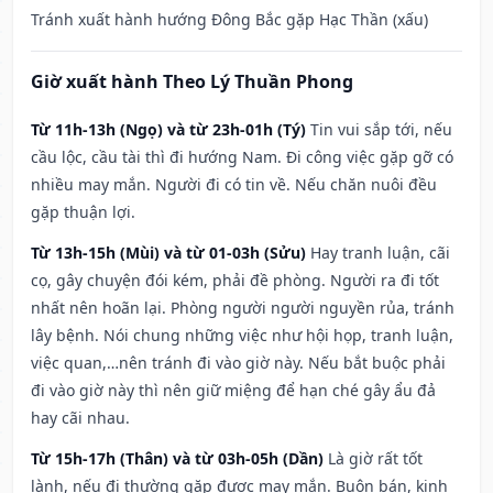
Tránh xuất hành hướng Đông Bắc gặp Hạc Thần (xấu)
Giờ xuất hành Theo Lý Thuần Phong
Từ 11h-13h (Ngọ) và từ 23h-01h (Tý)
Tin vui sắp tới, nếu
cầu lộc, cầu tài thì đi hướng Nam. Đi công việc gặp gỡ có
nhiều may mắn. Người đi có tin về. Nếu chăn nuôi đều
gặp thuận lợi.
Từ 13h-15h (Mùi) và từ 01-03h (Sửu)
Hay tranh luận, cãi
cọ, gây chuyện đói kém, phải đề phòng. Người ra đi tốt
nhất nên hoãn lại. Phòng người người nguyền rủa, tránh
lây bệnh. Nói chung những việc như hội họp, tranh luận,
việc quan,…nên tránh đi vào giờ này. Nếu bắt buộc phải
đi vào giờ này thì nên giữ miệng để hạn ché gây ẩu đả
hay cãi nhau.
Từ 15h-17h (Thân) và từ 03h-05h (Dần)
Là giờ rất tốt
lành, nếu đi thường gặp được may mắn. Buôn bán, kinh