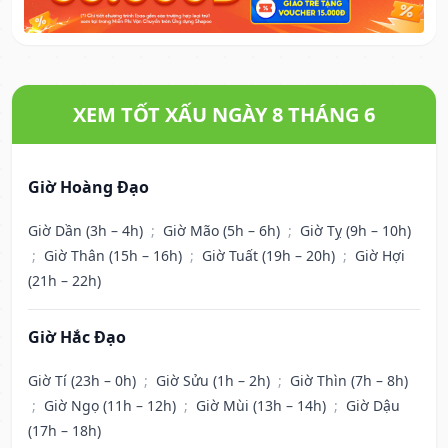
XEM TỐT XẤU NGÀY 8 THÁNG 6
Giờ Hoàng Đạo
Giờ Dần (3h – 4h)
;
Giờ Mão (5h – 6h)
;
Giờ Tỵ (9h – 10h)
;
Giờ Thân (15h – 16h)
;
Giờ Tuất (19h – 20h)
;
Giờ Hợi
(21h – 22h)
Giờ Hắc Đạo
Giờ Tí (23h – 0h)
;
Giờ Sửu (1h – 2h)
;
Giờ Thìn (7h – 8h)
;
Giờ Ngọ (11h – 12h)
;
Giờ Mùi (13h – 14h)
;
Giờ Dậu
(17h – 18h)