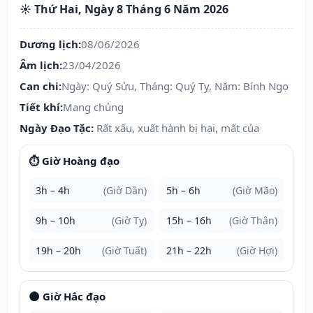
☀️ Thứ Hai, Ngày 8 Tháng 6 Năm 2026
Dương lịch:
08/06/2026
Âm lịch:
23/04/2026
Can chi:
Ngày: Quý Sửu, Tháng: Quý Tỵ, Năm: Bính Ngọ
Tiết khí:
Mang chủng
Ngày Đạo Tặc:
Rất xấu, xuất hành bị hại, mất của
⏱️ Giờ Hoàng đạo
3h – 4h
(Giờ Dần)
5h – 6h
(Giờ Mão)
9h – 10h
(Giờ Tỵ)
15h – 16h
(Giờ Thân)
19h – 20h
(Giờ Tuất)
21h – 22h
(Giờ Hợi)
🌑 Giờ Hắc đạo