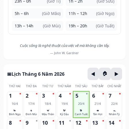
23h – 0h
(Giờ Tí)
1h – 2h
(Giờ Sửu)
5h – 6h
(Giờ Mão)
11h – 12h
(Giờ Ngọ)
13h – 14h
(Giờ Mùi)
19h – 20h
(Giờ Tuất)
Cuộc sống là nghệ thuật của việc vẽ mà không cần tẩy.
— John W. Gardner
Lịch Tháng 6 Năm 2026
THỨ HAI
THỨ BA
THỨ TƯ
THỨ NĂM
THỨ SÁU
THỨ BẢY
CHỦ NHẬT
1
2
3
4
5
6
7
16/4
17/4
18/4
19/4
20/4
21/4
22/4
🐎
🐐
🐒
🐓
🐕
🐖
🐀
Bính Ngọ
Đinh Mùi
Mậu Thân
Kỷ Dậu
Canh Tuất
Tân Hợi
Nhâm Tý
8
9
10
11
12
13
14