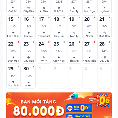
23/4
24/4
25/4
26/4
27/4
28/4
29/4
🐂
🐅
🐈
🐉
🐍
🐎
🐐
Quý Sửu
Giáp Dần
Ất Mão
Bính Thìn
Đinh Tỵ
Mậu Ngọ
Kỷ Mùi
15
16
17
18
19
20
21
1/5
2/5
3/5
4/5
5/5
6/5
7/5
🐒
🐓
🐕
🐖
🐀
🐂
🐅
Canh Thân
Tân Dậu
Nhâm Tuất
Quý Hợi
Giáp Tý
Ất Sửu
Bính Dần
22
23
24
25
26
27
28
8/5
9/5
10/5
11/5
12/5
13/5
14/5
🐈
🐉
🐍
🐎
🐐
🐒
🐓
Đinh Mão
Mậu Thìn
Kỷ Tỵ
Canh Ngọ
Tân Mùi
Nhâm Thân
Quý Dậu
29
30
1
2
3
4
5
15/5
16/5
🐕
🐖
Giáp Tuất
Ất Hợi