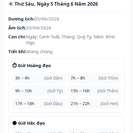
☀️ Thứ Sáu, Ngày 5 Tháng 6 Năm 2026
Dương lịch:
05/06/2026
Âm lịch:
20/04/2026
Can chi:
Ngày: Canh Tuất, Tháng: Quý Tỵ, Năm: Bính
Ngọ
Tiết khí:
Mang chủng
⏱️ Giờ Hoàng đạo
3h – 4h
(Giờ Dần)
7h – 8h
(Giờ Thìn)
9h – 10h
(Giờ Tỵ)
15h – 16h
(Giờ Thân)
17h – 18h
(Giờ Dậu)
21h – 22h
(Giờ Hợi)
🌑 Giờ Hắc đạo