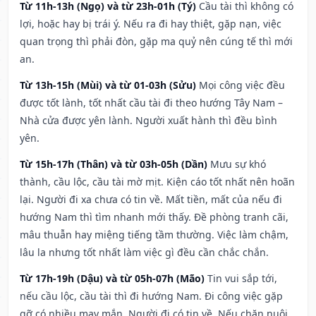
Từ 11h-13h (Ngọ) và từ 23h-01h (Tý)
Cầu tài thì không có
lợi, hoặc hay bị trái ý. Nếu ra đi hay thiệt, gặp nạn, việc
quan trọng thì phải đòn, gặp ma quỷ nên cúng tế thì mới
an.
Từ 13h-15h (Mùi) và từ 01-03h (Sửu)
Mọi công việc đều
được tốt lành, tốt nhất cầu tài đi theo hướng Tây Nam –
Nhà cửa được yên lành. Người xuất hành thì đều bình
yên.
Từ 15h-17h (Thân) và từ 03h-05h (Dần)
Mưu sự khó
thành, cầu lộc, cầu tài mờ mịt. Kiện cáo tốt nhất nên hoãn
lại. Người đi xa chưa có tin về. Mất tiền, mất của nếu đi
hướng Nam thì tìm nhanh mới thấy. Đề phòng tranh cãi,
mâu thuẫn hay miệng tiếng tầm thường. Việc làm chậm,
lâu la nhưng tốt nhất làm việc gì đều cần chắc chắn.
Từ 17h-19h (Dậu) và từ 05h-07h (Mão)
Tin vui sắp tới,
nếu cầu lộc, cầu tài thì đi hướng Nam. Đi công việc gặp
gỡ có nhiều may mắn. Người đi có tin về. Nếu chăn nuôi