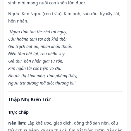
sinh mới mong nuôi con khôn lớn được.
Ngưu: Kim Ngưu (con trâu): Kim tinh, sao xấu. Kỵ xây cất,
hôn nhân.
“Ngưu tinh tạo tác chủ tai nguy,
Cửu hoành tam tai bất khả thôi,
Gia trạch bất an, nhân khẩu thoái,
Điền tàm bất lợi, chủ nhân suy.
Giá thú, hôn nhân giai tự tổn,
Kim ngân tài cốc tiệm vô chi.
Nhược thị khai môn, tính phóng thủy,
Ngưu trư dương mã diệc thương bi.”
Thập Nhị Kiến Trừ
Trực Chấp
Nên làm
: Lập khế ước, giao dịch, động thổ san nền, cầu
thầy chữa bệnh, đi săn thú cá, tìm bắt trộm cướp. Xây đắp