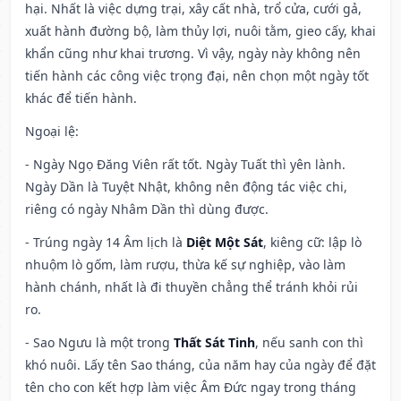
hại. Nhất là việc dựng trại, xây cất nhà, trổ cửa, cưới gả,
xuất hành đường bộ, làm thủy lợi, nuôi tằm, gieo cấy, khai
khẩn cũng như khai trương. Vì vậy, ngày này không nên
tiến hành các công việc trọng đại, nên chọn một ngày tốt
khác để tiến hành.
Ngoại lệ
:
- Ngày Ngọ Đăng Viên rất tốt. Ngày Tuất thì yên lành.
Ngày Dần là Tuyệt Nhật, không nên động tác việc chi,
riêng có ngày Nhâm Dần thì dùng được.
- Trúng ngày 14 Âm lịch là
Diệt Một Sát
, kiêng cữ: lập lò
nhuộm lò gốm, làm rượu, thừa kế sự nghiệp, vào làm
hành chánh, nhất là đi thuyền chẳng thể tránh khỏi rủi
ro.
- Sao Ngưu là một trong
Thất Sát Tinh
, nếu sanh con thì
khó nuôi. Lấy tên Sao tháng, của năm hay của ngày để đặt
tên cho con kết hợp làm việc Âm Đức ngay trong tháng