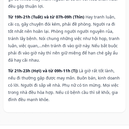
đều gặp thuận lợi.
Từ 19h-21h (Tuất) và từ 07h-09h (Thìn)
Hay tranh luận,
cãi cọ, gây chuyện đói kém, phải đề phòng. Người ra đi
tốt nhất nên hoãn lại. Phòng người người nguyền rủa,
tránh lây bệnh. Nói chung những việc như hội họp, tranh
luận, việc quan,…nên tránh đi vào giờ này. Nếu bắt buộc
phải đi vào giờ này thì nên giữ miệng để hạn ché gây ẩu
đả hay cãi nhau.
Từ 21h-23h (Hợi) và từ 09h-11h (Tị)
Là giờ rất tốt lành,
nếu đi thường gặp được may mắn. Buôn bán, kinh doanh
có lời. Người đi sắp về nhà. Phụ nữ có tin mừng. Mọi việc
trong nhà đều hòa hợp. Nếu có bệnh cầu thì sẽ khỏi, gia
đình đều mạnh khỏe.