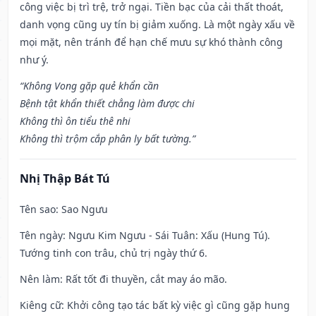
công việc bị trì trệ, trở ngại. Tiền bạc của cải thất thoát,
danh vọng cũng uy tín bị giảm xuống. Là một ngày xấu về
mọi mặt, nên tránh để hạn chế mưu sự khó thành công
như ý.
“Không Vong gặp quẻ khẩn cần
Bệnh tật khẩn thiết chẳng làm được chi
Không thì ôn tiểu thê nhi
Không thì trộm cắp phân ly bất tường.”
Nhị Thập Bát Tú
Tên sao
: Sao Ngưu
Tên ngày
: Ngưu Kim Ngưu - Sái Tuân: Xấu (Hung Tú).
Tướng tinh con trâu, chủ trị ngày thứ 6.
Nên làm
: Rất tốt đi thuyền, cắt may áo mão.
Kiêng cữ
: Khởi công tạo tác bất kỳ việc gì cũng gặp hung