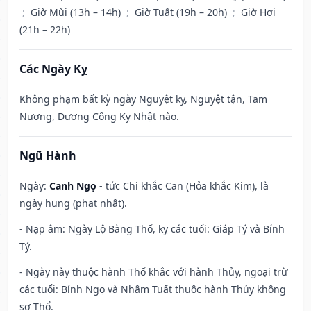
;
Giờ Mùi (13h – 14h)
;
Giờ Tuất (19h – 20h)
;
Giờ Hợi
(21h – 22h)
Các Ngày Kỵ
Không phạm bất kỳ ngày Nguyệt kỵ, Nguyệt tận, Tam
Nương, Dương Công Kỵ Nhật nào.
Ngũ Hành
Ngày:
Canh Ngọ
- tức Chi khắc Can (Hỏa khắc Kim), là
ngày hung (phạt nhật).
- Nạp âm: Ngày Lộ Bàng Thổ, kỵ các tuổi: Giáp Tý và Bính
Tý.
- Ngày này thuộc hành Thổ khắc với hành Thủy, ngoại trừ
các tuổi: Bính Ngọ và Nhâm Tuất thuộc hành Thủy không
sợ Thổ.