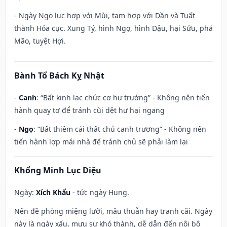
- Ngày Ngọ lục hợp với Mùi, tam hợp với Dần và Tuất
thành Hỏa cục. Xung Tý, hình Ngọ, hình Dậu, hại Sửu, phá
Mão, tuyệt Hợi.
Bành Tổ Bách Kỵ Nhật
-
Canh
: “Bất kinh lạc chức cơ hư trướng” - Không nên tiến
hành quay tơ để tránh cũi dệt hư hại ngang
-
Ngọ
: “Bất thiêm cái thất chủ canh trương” - Không nên
tiến hành lợp mái nhà để tránh chủ sẽ phải làm lại
Khổng Minh Lục Diệu
Ngày:
Xích Khẩu
- tức ngày Hung.
Nên đề phòng miệng lưỡi, mâu thuẫn hay tranh cãi. Ngày
này là ngày xấu, mưu sự khó thành, dễ dẫn đến nội bộ