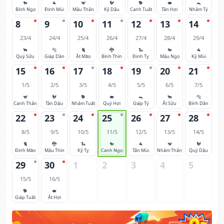
🐎
🐐
🐒
🐓
🐕
🐖
🐀
Bính Ngọ
Đinh Mùi
Mậu Thân
Kỷ Dậu
Canh Tuất
Tân Hợi
Nhâm Tý
8
9
10
11
12
13
14
23/4
24/4
25/4
26/4
27/4
28/4
29/4
🐂
🐅
🐈
🐉
🐍
🐎
🐐
Quý Sửu
Giáp Dần
Ất Mão
Bính Thìn
Đinh Tỵ
Mậu Ngọ
Kỷ Mùi
15
16
17
18
19
20
21
1/5
2/5
3/5
4/5
5/5
6/5
7/5
🐒
🐓
🐕
🐖
🐀
🐂
🐅
Canh Thân
Tân Dậu
Nhâm Tuất
Quý Hợi
Giáp Tý
Ất Sửu
Bính Dần
22
23
24
25
26
27
28
8/5
9/5
10/5
11/5
12/5
13/5
14/5
🐈
🐉
🐍
🐎
🐐
🐒
🐓
Đinh Mão
Mậu Thìn
Kỷ Tỵ
Canh Ngọ
Tân Mùi
Nhâm Thân
Quý Dậu
29
30
1
2
3
4
5
15/5
16/5
🐕
🐖
Giáp Tuất
Ất Hợi