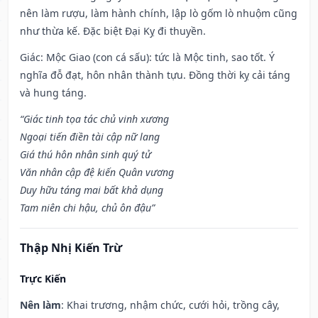
nên làm rượu, làm hành chính, lập lò gốm lò nhuộm cũng
như thừa kế. Đặc biệt Đại Kỵ đi thuyền.
Giác: Mộc Giao (con cá sấu): tức là Mộc tinh, sao tốt. Ý
nghĩa đỗ đạt, hôn nhân thành tựu. Đồng thời kỵ cải táng
và hung táng.
“Giác tinh tọa tác chủ vinh xương
Ngoại tiến điền tài cập nữ lang
Giá thú hôn nhân sinh quý tử
Văn nhân cập đệ kiến Quân vương
Duy hữu táng mai bất khả dụng
Tam niên chi hậu, chủ ôn đậu”
Thập Nhị Kiến Trừ
Trực Kiến
Nên làm
: Khai trương, nhậm chức, cưới hỏi, trồng cây,