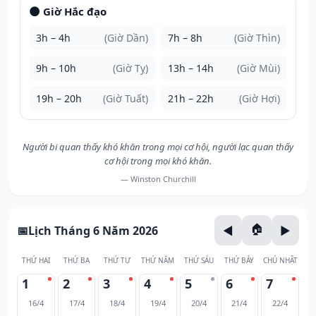
🌑 Giờ Hắc đạo
3h – 4h
(Giờ Dần)
7h – 8h
(Giờ Thìn)
9h – 10h
(Giờ Tỵ)
13h – 14h
(Giờ Mùi)
19h – 20h
(Giờ Tuất)
21h – 22h
(Giờ Hợi)
Người bi quan thấy khó khăn trong mọi cơ hội, người lạc quan thấy
cơ hội trong mọi khó khăn.
— Winston Churchill
Lịch Tháng 6 Năm 2026
THỨ HAI
THỨ BA
THỨ TƯ
THỨ NĂM
THỨ SÁU
THỨ BẢY
CHỦ NHẬT
1
2
3
4
5
6
7
16/4
17/4
18/4
19/4
20/4
21/4
22/4