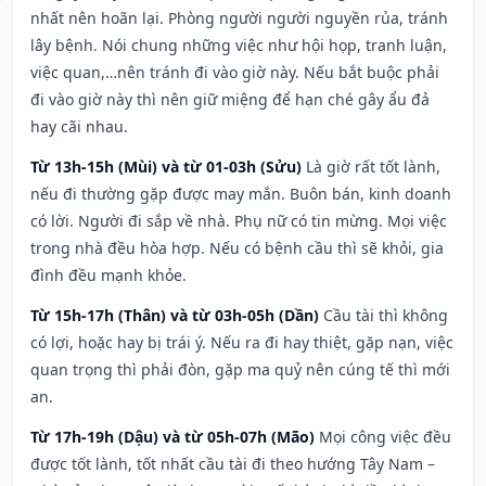
nhất nên hoãn lại. Phòng người người nguyền rủa, tránh
lây bệnh. Nói chung những việc như hội họp, tranh luận,
việc quan,…nên tránh đi vào giờ này. Nếu bắt buộc phải
đi vào giờ này thì nên giữ miệng để hạn ché gây ẩu đả
hay cãi nhau.
Từ 13h-15h (Mùi) và từ 01-03h (Sửu)
Là giờ rất tốt lành,
nếu đi thường gặp được may mắn. Buôn bán, kinh doanh
có lời. Người đi sắp về nhà. Phụ nữ có tin mừng. Mọi việc
trong nhà đều hòa hợp. Nếu có bệnh cầu thì sẽ khỏi, gia
đình đều mạnh khỏe.
Từ 15h-17h (Thân) và từ 03h-05h (Dần)
Cầu tài thì không
có lợi, hoặc hay bị trái ý. Nếu ra đi hay thiệt, gặp nạn, việc
quan trọng thì phải đòn, gặp ma quỷ nên cúng tế thì mới
an.
Từ 17h-19h (Dậu) và từ 05h-07h (Mão)
Mọi công việc đều
được tốt lành, tốt nhất cầu tài đi theo hướng Tây Nam –