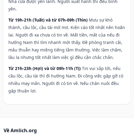
Nhà cửa được yên lành. Người xuất hành thì đều bình
yên.
Từ 19h-21h (Tuất) và từ 07h-09h (Thìn)
Mưu sự khó
thành, cầu lộc, cầu tài mờ mịt. Kiện cáo tốt nhất nên hoãn
lại. Người đi xa chưa có tin về. Mất tiền, mất của nếu đi
hướng Nam thì tìm nhanh mới thấy. Đề phòng tranh cãi,
mâu thuẫn hay miệng tiếng tầm thường. Việc làm chậm,
lâu la nhưng tốt nhất làm việc gì đều cần chắc chắn.
Từ 21h-23h (Hợi) và từ 09h-11h (Tị)
Tin vui sắp tới, nếu
cầu lộc, cầu tài thì đi hướng Nam. Đi công việc gặp gỡ có
nhiều may mắn. Người đi có tin về. Nếu chăn nuôi đều
gặp thuận lợi.
Về Amlich.org