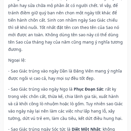
phần hay sửa chữa mộ phần ắt có người chết. Vì vậy, để
tránh điềm giữ quý bạn nên chọn một ngày tốt khác để
tiến hành chôn cất. Sinh con nhằm ngày Sao Giác chiếu
thì sẽ khó nuôi. Tốt nhất đặt tên con theo tên của Sao nó
mới được an toàn. Không dùng tên sao này có thể dùng
tên Sao của tháng hay của năm cũng mang ý nghĩa tương
đương.
Ngoại lệ
:
- Sao Giác trúng vào ngày Dần là Đăng Viên mang ý nghĩa
được ngôi vị cao cả, hay mọi sự đều tốt đẹp.
- Sao Giác trúng vào ngày Ngọ là
Phục Đoạn Sát
: rất kỵ
trong việc chôn cất, thừa kế, chia lãnh gia tài, xuất hành
và cả khởi công lò nhuộm hoặc lò gốm. Tuy nhiên sao Giác
vào ngày này lại nên làm các việc như lấp hang lỗ, xây
tường, dứt vú trẻ em, làm cầu tiêu, kết dứt điều hung hại.
- Sao Giác trúng ngày Sóc tức là
Diệt Một Nhật
: không