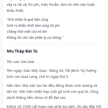
xảy ra cãi vã, thị phi, mâu thuẫn, làm ơn nên oán hoặc
khẩu thiệt.
“Xích Khẩu là quả bần cùng
Sinh ra khẩu thiệt bàn cùng thị phi
Chẳng thời mất của nó khi
Không thì chó cắn phân ly vợ chồng.”
Nhị Thập Bát Tú
Tên sao
: Sao Giác
Tên ngày
: Giác Mộc Giao - Đặng Vũ: Tốt (Bình Tú) Tướng
tinh con Giao Long, chủ trị ngày thứ 5.
Nên làm
: Mọi việc tạo tác đều đặng được vinh xương và
tấn lợi. Việc hôn nhân hay cưới gả sinh con quý tử. Công
danh thăng tiến, khoa cử đỗ đạt cao.
Kiêng cữ
: Chôn cất hoạn nạn phải ba năm. Dù xây đắp mộ