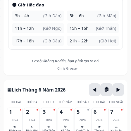
🌑 Giờ Hắc đạo
3h – 4h
(Giờ Dần)
5h – 6h
(Giờ Mão)
11h – 12h
(Giờ Ngọ)
15h – 16h
(Giờ Thân)
17h – 18h
(Giờ Dậu)
21h – 22h
(Giờ Hợi)
Cơ hội không tự đến, bạn phải tạo ra nó.
— Chris Grosser
Lịch Tháng 6 Năm 2026
THỨ HAI
THỨ BA
THỨ TƯ
THỨ NĂM
THỨ SÁU
THỨ BẢY
CHỦ NHẬT
1
2
3
4
5
6
7
16/4
17/4
18/4
19/4
20/4
21/4
22/4
🐎
🐐
🐒
🐓
🐕
🐖
🐀
Bính Ngọ
Đinh Mùi
Mậu Thân
Kỷ Dậu
Canh Tuất
Tân Hợi
Nhâm Tý