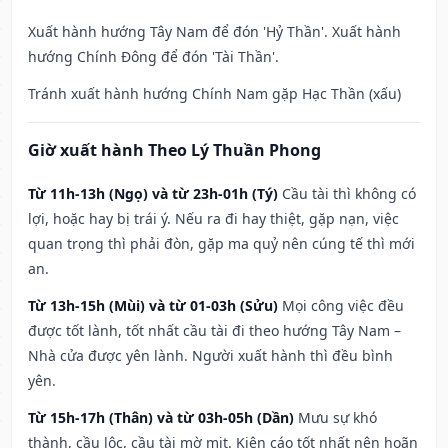
Xuất hành hướng Tây Nam để đón 'Hỷ Thần'. Xuất hành
hướng Chính Đông để đón 'Tài Thần'.
Tránh xuất hành hướng Chính Nam gặp Hạc Thần (xấu)
Giờ xuất hành Theo Lý Thuần Phong
Từ 11h-13h (Ngọ) và từ 23h-01h (Tý)
Cầu tài thì không có
lợi, hoặc hay bị trái ý. Nếu ra đi hay thiệt, gặp nạn, việc
quan trọng thì phải đòn, gặp ma quỷ nên cúng tế thì mới
an.
Từ 13h-15h (Mùi) và từ 01-03h (Sửu)
Mọi công việc đều
được tốt lành, tốt nhất cầu tài đi theo hướng Tây Nam –
Nhà cửa được yên lành. Người xuất hành thì đều bình
yên.
Từ 15h-17h (Thân) và từ 03h-05h (Dần)
Mưu sự khó
thành, cầu lộc, cầu tài mờ mịt. Kiện cáo tốt nhất nên hoãn