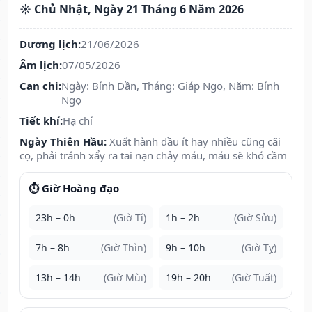
☀️ Chủ Nhật, Ngày 21 Tháng 6 Năm 2026
Dương lịch:
21/06/2026
Âm lịch:
07/05/2026
Can chi:
Ngày: Bính Dần, Tháng: Giáp Ngọ, Năm: Bính
Ngọ
Tiết khí:
Hạ chí
Ngày Thiên Hầu:
Xuất hành dầu ít hay nhiều cũng cãi
cọ, phải tránh xẩy ra tai nạn chảy máu, máu sẽ khó cầm
⏱️ Giờ Hoàng đạo
23h – 0h
(Giờ Tí)
1h – 2h
(Giờ Sửu)
7h – 8h
(Giờ Thìn)
9h – 10h
(Giờ Tỵ)
13h – 14h
(Giờ Mùi)
19h – 20h
(Giờ Tuất)