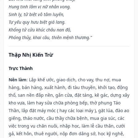
Hung tinh lâm vị nữ nhân vong.
Sinh ly, tử biệt vô tâm luyến,
Tự yếu quy hưu biệt giá lang.
Khổng tử cửu khúc châu nan độ,
Phóng thủy, khai câu, thiên mệnh thương.”
Thập Nhị Kiến Trừ
Trực Thành
Nên làm
: Lập khế ước, giao dịch, cho vay, thu nợ, mua
hàng, bán hàng, xuất hành, đi tàu thuyền, khởi tạo, động
thổ, san nền đắp nền, gắn cửa, đặt táng, kê gác, dựng xây
kho vựa, làm hay sửa chữa phòng bếp, thờ phụng Táo
Thần, lắp đặt máy móc ( hay các loại máy ), gặt lúa, đào ao
giếng, tháo nước, cầu thầy chữa bệnh, mua gia súc, các
việc trong vụ chăn nuôi, nhập học, làm lễ cầu thân, cưới
gả, kết hôn, thuê người, nộp đơn dâng sớ, học kỹ nghệ,