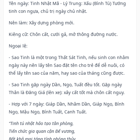
Tên ngày
: Tinh Nhật Mã - Lý Trung: Xấu (Bình Tú) Tướng
tinh con ngựa, chủ trị ngày chủ nhật.
Nên làm
: Xây dựng phòng mới.
Kiêng cữ
: Chôn cất, cưới gả, mở thông đường nước.
Ngoại lệ
:
- Sao Tinh là một trong Thất Sát Tinh, nếu sinh con nhằm
ngày này nên lấy tên Sao đặt tên cho trẻ để dễ nuôi, có
thể lấy tên sao của năm, hay sao của tháng cũng được.
- Sao Tinh gặp ngày Dần, Ngọ, Tuất đều tốt. Gặp ngày
Thân là Đăng Giá (lên xe): xây cất tốt mà chôn cất nguy.
- Hợp với 7 ngày: Giáp Dần, Nhâm Dần, Giáp Ngọ, Bính
Ngọ, Mậu Ngọ, Bính Tuất, Canh Tuất.
“Tinh tú nhật hảo tạo tân phòng,
Tiến chức gia quan cận Đế vương,
Bất khả mai táng tính phóng thủy,