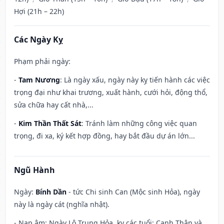
Hợi (21h – 22h)
Các Ngày Kỵ
Phạm phải ngày:
-
Tam Nương
: Là ngày xấu, ngày này kỵ tiến hành các việc
trọng đại như khai trương, xuất hành, cưới hỏi, động thổ,
sửa chữa hay cất nhà,...
-
Kim Thần Thất Sát
: Tránh làm những công việc quan
trọng, đi xa, ký kết hợp đồng, hay bắt đầu dự án lớn...
Ngũ Hành
Ngày:
Bính Dần
- tức Chi sinh Can (Mộc sinh Hỏa), ngày
này là ngày cát (nghĩa nhật).
- Nạp âm: Ngày Lô Trung Hỏa, kỵ các tuổi: Canh Thân và