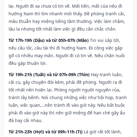
lại. Người đi xa chưa có tin về. Mất tiền, mất của nếu đi
hướng Nam thì tìm nhanh mới thấy. Đề phòng tranh cãi,
mâu thuẫn hay miệng tiếng tầm thường. Việc làm chậm,
lâu la nhưng tốt nhất làm việc gì đều cần chắc chắn.
Từ 17h-19h (Dậu) và từ 05h-07h (Mão)
Tin vui sắp tới,
nếu cầu lộc, cầu tài thì đi hướng Nam. Đi công việc gặp
gỡ có nhiều may mắn. Người đi có tin về. Nếu chăn nuôi
đều gặp thuận lợi.
Từ 19h-21h (Tuất) và từ 07h-09h (Thìn)
Hay tranh luận,
cãi cọ, gây chuyện đói kém, phải đề phòng. Người ra đi
tốt nhất nên hoãn lại. Phòng người người nguyền rủa,
tránh lây bệnh. Nói chung những việc như hội họp, tranh
luận, việc quan,…nên tránh đi vào giờ này. Nếu bắt buộc
phải đi vào giờ này thì nên giữ miệng để hạn ché gây ẩu
đả hay cãi nhau.
Từ 21h-23h (Hợi) và từ 09h-11h (Tị)
Là giờ rất tốt lành,