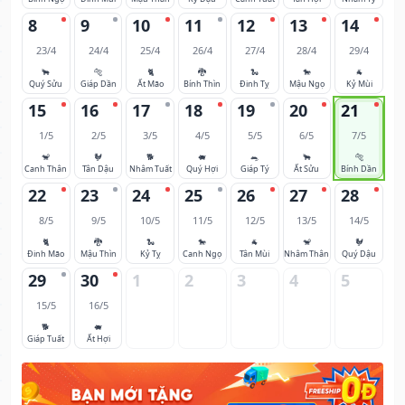
8
9
10
11
12
13
14
23/4
24/4
25/4
26/4
27/4
28/4
29/4
🐂
🐅
🐈
🐉
🐍
🐎
🐐
Quý Sửu
Giáp Dần
Ất Mão
Bính Thìn
Đinh Tỵ
Mậu Ngọ
Kỷ Mùi
15
16
17
18
19
20
21
1/5
2/5
3/5
4/5
5/5
6/5
7/5
🐒
🐓
🐕
🐖
🐀
🐂
🐅
Canh Thân
Tân Dậu
Nhâm Tuất
Quý Hợi
Giáp Tý
Ất Sửu
Bính Dần
22
23
24
25
26
27
28
8/5
9/5
10/5
11/5
12/5
13/5
14/5
🐈
🐉
🐍
🐎
🐐
🐒
🐓
Đinh Mão
Mậu Thìn
Kỷ Tỵ
Canh Ngọ
Tân Mùi
Nhâm Thân
Quý Dậu
29
30
1
2
3
4
5
15/5
16/5
🐕
🐖
Giáp Tuất
Ất Hợi