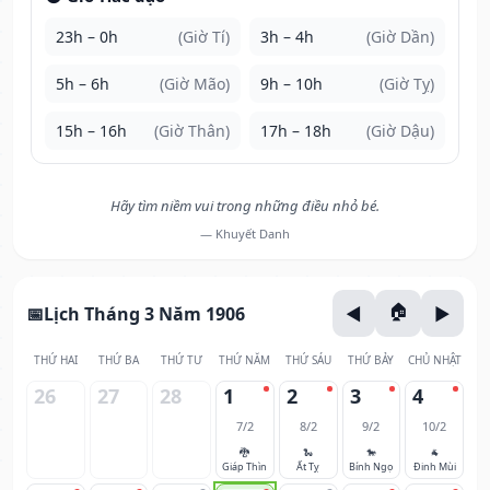
23h – 0h
(Giờ Tí)
3h – 4h
(Giờ Dần)
5h – 6h
(Giờ Mão)
9h – 10h
(Giờ Tỵ)
15h – 16h
(Giờ Thân)
17h – 18h
(Giờ Dậu)
Hãy tìm niềm vui trong những điều nhỏ bé.
— Khuyết Danh
Lịch Tháng 3 Năm 1906
THỨ HAI
THỨ BA
THỨ TƯ
THỨ NĂM
THỨ SÁU
THỨ BẢY
CHỦ NHẬT
26
27
28
1
2
3
4
7/2
8/2
9/2
10/2
🐉
🐍
🐎
🐐
Giáp Thìn
Ất Tỵ
Bính Ngọ
Đinh Mùi