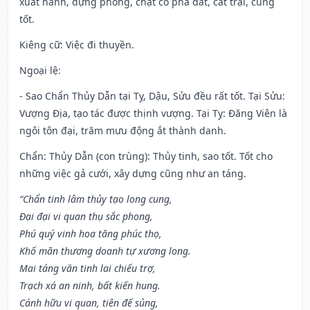
xuất hành, dựng phòng, chặt cỏ phá đất, cất trại, cũng
tốt.
Kiêng cữ
: Việc đi thuyền.
Ngoại lệ
:
- Sao Chẩn Thủy Dẫn tại Tỵ, Dậu, Sửu đều rất tốt. Tại Sửu:
Vượng Địa, tạo tác được thịnh vượng. Tại Tỵ: Đăng Viên là
ngôi tôn đại, trăm mưu động ắt thành danh.
Chẩn: Thủy Dẫn (con trùng): Thủy tinh, sao tốt. Tốt cho
những việc gả cưới, xây dựng cũng như an táng.
“Chẩn tinh lâm thủy tạo long cung,
Đại đại vi quan thụ sắc phong,
Phú quý vinh hoa tăng phúc thọ,
Khố mãn thương doanh tự xương long.
Mai táng văn tinh lai chiếu trợ,
Trạch xá an ninh, bất kiến hung.
Cánh hữu vi quan, tiên đế sủng,