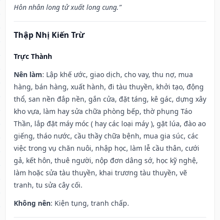
Hôn nhân long tử xuất long cung.”
Thập Nhị Kiến Trừ
Trực Thành
Nên làm
: Lập khế ước, giao dịch, cho vay, thu nợ, mua
hàng, bán hàng, xuất hành, đi tàu thuyền, khởi tạo, động
thổ, san nền đắp nền, gắn cửa, đặt táng, kê gác, dựng xây
kho vựa, làm hay sửa chữa phòng bếp, thờ phụng Táo
Thần, lắp đặt máy móc ( hay các loại máy ), gặt lúa, đào ao
giếng, tháo nước, cầu thầy chữa bệnh, mua gia súc, các
việc trong vụ chăn nuôi, nhập học, làm lễ cầu thân, cưới
gả, kết hôn, thuê người, nộp đơn dâng sớ, học kỹ nghệ,
làm hoặc sửa tàu thuyền, khai trương tàu thuyền, vẽ
tranh, tu sửa cây cối.
Không nên
: Kiện tụng, tranh chấp.