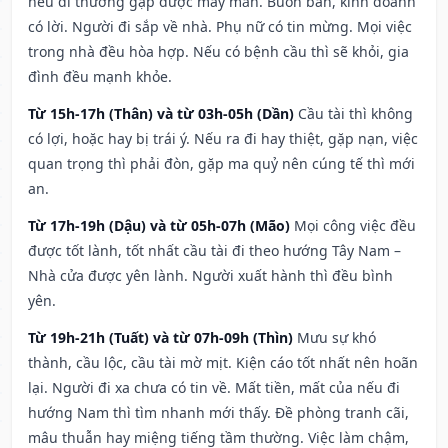
nếu đi thường gặp được may mắn. Buôn bán, kinh doanh
có lời. Người đi sắp về nhà. Phụ nữ có tin mừng. Mọi việc
trong nhà đều hòa hợp. Nếu có bệnh cầu thì sẽ khỏi, gia
đình đều mạnh khỏe.
Từ 15h-17h (Thân) và từ 03h-05h (Dần)
Cầu tài thì không
có lợi, hoặc hay bị trái ý. Nếu ra đi hay thiệt, gặp nạn, việc
quan trọng thì phải đòn, gặp ma quỷ nên cúng tế thì mới
an.
Từ 17h-19h (Dậu) và từ 05h-07h (Mão)
Mọi công việc đều
được tốt lành, tốt nhất cầu tài đi theo hướng Tây Nam –
Nhà cửa được yên lành. Người xuất hành thì đều bình
yên.
Từ 19h-21h (Tuất) và từ 07h-09h (Thìn)
Mưu sự khó
thành, cầu lộc, cầu tài mờ mịt. Kiện cáo tốt nhất nên hoãn
lại. Người đi xa chưa có tin về. Mất tiền, mất của nếu đi
hướng Nam thì tìm nhanh mới thấy. Đề phòng tranh cãi,
mâu thuẫn hay miệng tiếng tầm thường. Việc làm chậm,