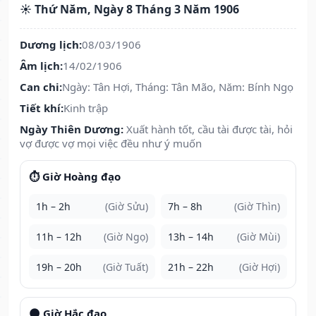
☀️ Thứ Năm, Ngày 8 Tháng 3 Năm 1906
Dương lịch:
08/03/1906
Âm lịch:
14/02/1906
Can chi:
Ngày: Tân Hợi, Tháng: Tân Mão, Năm: Bính Ngọ
Tiết khí:
Kinh trập
Ngày Thiên Dương:
Xuất hành tốt, cầu tài được tài, hỏi
vợ được vợ mọi việc đều như ý muốn
⏱️ Giờ Hoàng đạo
1h – 2h
(Giờ Sửu)
7h – 8h
(Giờ Thìn)
11h – 12h
(Giờ Ngọ)
13h – 14h
(Giờ Mùi)
19h – 20h
(Giờ Tuất)
21h – 22h
(Giờ Hợi)
🌑 Giờ Hắc đạo