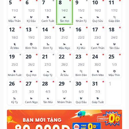
5
6
7
8
9
10
11
11/2
12/2
13/2
14/2
15/2
16/2
17/2
🐒
🐓
🐕
🐖
🐀
🐂
🐅
Mậu Thân
Kỷ Dậu
Canh Tuất
Tân Hợi
Nhâm Tý
Quý Sửu
Giáp Dần
12
13
14
15
16
17
18
18/2
19/2
20/2
21/2
22/2
23/2
24/2
🐈
🐉
🐍
🐎
🐐
🐒
🐓
Ất Mão
Bính Thìn
Đinh Tỵ
Mậu Ngọ
Kỷ Mùi
Canh Thân
Tân Dậu
19
20
21
22
23
24
25
25/2
26/2
27/2
28/2
29/2
30/2
1/3
🐕
🐖
🐀
🐂
🐅
🐈
🐉
Nhâm Tuất
Quý Hợi
Giáp Tý
Ất Sửu
Bính Dần
Đinh Mão
Mậu Thìn
26
27
28
29
30
31
1
2/3
3/3
4/3
5/3
6/3
7/3
🐍
🐎
🐐
🐒
🐓
🐕
Kỷ Tỵ
Canh Ngọ
Tân Mùi
Nhâm Thân
Quý Dậu
Giáp Tuất