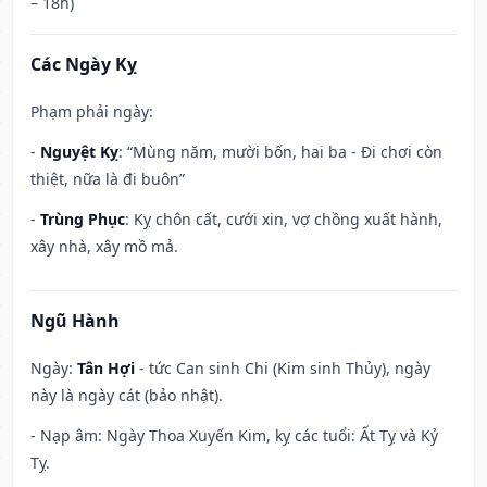
– 18h)
Các Ngày Kỵ
Phạm phải ngày:
-
Nguyệt Kỵ
: “Mùng năm, mười bốn, hai ba - Đi chơi còn
thiệt, nữa là đi buôn”
-
Trùng Phục
: Kỵ chôn cất, cưới xin, vợ chồng xuất hành,
xây nhà, xây mồ mả.
Ngũ Hành
Ngày:
Tân Hợi
- tức Can sinh Chi (Kim sinh Thủy), ngày
này là ngày cát (bảo nhật).
- Nạp âm: Ngày Thoa Xuyến Kim, kỵ các tuổi: Ất Tỵ và Kỷ
Tỵ.