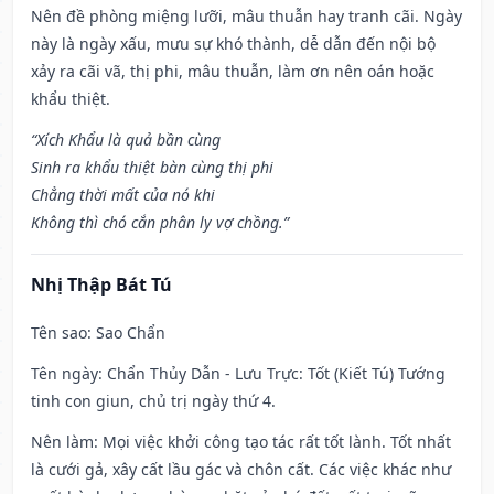
Nên đề phòng miệng lưỡi, mâu thuẫn hay tranh cãi. Ngày
này là ngày xấu, mưu sự khó thành, dễ dẫn đến nội bộ
xảy ra cãi vã, thị phi, mâu thuẫn, làm ơn nên oán hoặc
khẩu thiệt.
“Xích Khẩu là quả bần cùng
Sinh ra khẩu thiệt bàn cùng thị phi
Chẳng thời mất của nó khi
Không thì chó cắn phân ly vợ chồng.”
Nhị Thập Bát Tú
Tên sao
: Sao Chẩn
Tên ngày
: Chẩn Thủy Dẫn - Lưu Trực: Tốt (Kiết Tú) Tướng
tinh con giun, chủ trị ngày thứ 4.
Nên làm
: Mọi việc khởi công tạo tác rất tốt lành. Tốt nhất
là cưới gả, xây cất lầu gác và chôn cất. Các việc khác như