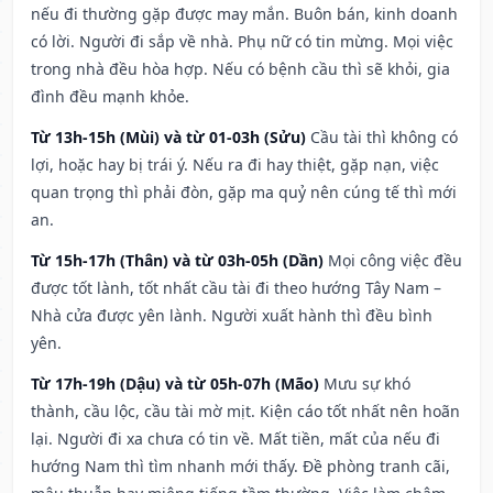
nếu đi thường gặp được may mắn. Buôn bán, kinh doanh
có lời. Người đi sắp về nhà. Phụ nữ có tin mừng. Mọi việc
trong nhà đều hòa hợp. Nếu có bệnh cầu thì sẽ khỏi, gia
đình đều mạnh khỏe.
Từ 13h-15h (Mùi) và từ 01-03h (Sửu)
Cầu tài thì không có
lợi, hoặc hay bị trái ý. Nếu ra đi hay thiệt, gặp nạn, việc
quan trọng thì phải đòn, gặp ma quỷ nên cúng tế thì mới
an.
Từ 15h-17h (Thân) và từ 03h-05h (Dần)
Mọi công việc đều
được tốt lành, tốt nhất cầu tài đi theo hướng Tây Nam –
Nhà cửa được yên lành. Người xuất hành thì đều bình
yên.
Từ 17h-19h (Dậu) và từ 05h-07h (Mão)
Mưu sự khó
thành, cầu lộc, cầu tài mờ mịt. Kiện cáo tốt nhất nên hoãn
lại. Người đi xa chưa có tin về. Mất tiền, mất của nếu đi
hướng Nam thì tìm nhanh mới thấy. Đề phòng tranh cãi,