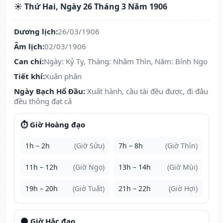
☀️ Thứ Hai, Ngày 26 Tháng 3 Năm 1906
Dương lịch:
26/03/1906
Âm lịch:
02/03/1906
Can chi:
Ngày: Kỷ Tỵ, Tháng: Nhâm Thìn, Năm: Bính Ngọ
Tiết khí:
Xuân phân
Ngày Bạch Hổ Đầu:
Xuất hành, cầu tài đều được, đi đâu
đều thông đạt cả
⏱️ Giờ Hoàng đạo
1h – 2h
(Giờ Sửu)
7h – 8h
(Giờ Thìn)
11h – 12h
(Giờ Ngọ)
13h – 14h
(Giờ Mùi)
19h – 20h
(Giờ Tuất)
21h – 22h
(Giờ Hợi)
🌑 Giờ Hắc đạo