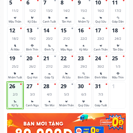
5
6
7
8
9
10
11
11/2
12/2
13/2
14/2
15/2
16/2
17/2
🐒
🐓
🐕
🐖
🐀
🐂
🐅
Mậu Thân
Kỷ Dậu
Canh Tuất
Tân Hợi
Nhâm Tý
Quý Sửu
Giáp Dần
12
13
14
15
16
17
18
18/2
19/2
20/2
21/2
22/2
23/2
24/2
🐈
🐉
🐍
🐎
🐐
🐒
🐓
Ất Mão
Bính Thìn
Đinh Tỵ
Mậu Ngọ
Kỷ Mùi
Canh Thân
Tân Dậu
19
20
21
22
23
24
25
25/2
26/2
27/2
28/2
29/2
30/2
1/3
🐕
🐖
🐀
🐂
🐅
🐈
🐉
Nhâm Tuất
Quý Hợi
Giáp Tý
Ất Sửu
Bính Dần
Đinh Mão
Mậu Thìn
26
27
28
29
30
31
1
2/3
3/3
4/3
5/3
6/3
7/3
🐍
🐎
🐐
🐒
🐓
🐕
Kỷ Tỵ
Canh Ngọ
Tân Mùi
Nhâm Thân
Quý Dậu
Giáp Tuất