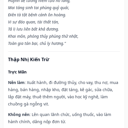
Huynh đệ tương hiềm tựa hổ lang,
Mai táng sinh tai phùng quỷ quái,
Điên tà tật bệnh cánh ôn hoàng.
Vi sự đáo quan, tài thất tán,
Tả lị lưu liên bất khả đương.
Khai môn, phóng thủy phùng thử nhật,
Toàn gia tán bại, chủ ly hương.”
Thập Nhị Kiến Trừ
Trực Mãn
Nên làm
: Xuất hành, đi đường thủy, cho vay, thu nợ, mua
hàng, bán hàng, nhập kho, đặt táng, kê gác, sửa chữa,
lắp đặt máy, thuê thêm người, vào học kỹ nghệ, làm
chuồng gà ngỗng vịt.
Không nên
: Lên quan lãnh chức, uống thuốc, vào làm
hành chính, dâng nộp đơn từ.