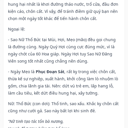
hung hại nhất là khơi đường tháo nước, trổ cửa, đầu đơn
kiện cáo, chôn cất. Vì vậy, để tránh điềm giữ quý bạn nên
chọn một ngày tốt khác để tiến hành chôn cất.
Ngoại lệ
:
- Sao Nữ Thổ Bức tại Mùi, Hợi, Mẹo (mão) đều gọi chung
là đường cùng. Ngày Quý Hợi cùng cực đúng mức, vì là
ngày chót của 60 Hoa giáp. Ngày Hợi tuy Sao Nữ Đăng
Viên song tốt nhất cũng chẳng nên dùng.
- Ngày Mẹo là
Phục Đoạn Sát
, rất kỵ trong việc chôn cất,
thừa kế sự nghiệp, xuất hành, khởi công làm lò nhuộm lò
gốm, chia lãnh gia tài. Nên: dứt vú trẻ em, lấp hang lỗ,
làm cầu tiêu, kết dứt điều hung hại, xây tường.
Nữ: Thổ Bức (con dơi): Thổ tinh, sao xấu. Khắc kỵ chôn cất
cũng như cưới gả. Sao này bất lợi khi sinh đẻ.
“Nữ tinh tạo tác tổn bà nương,