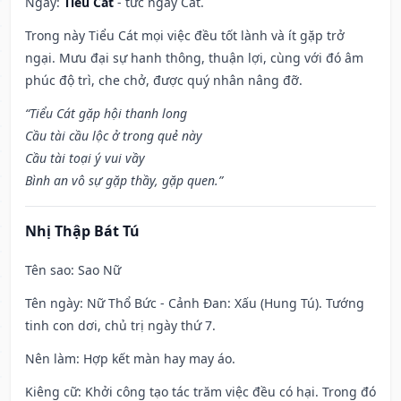
Ngày:
Tiểu Cát
- tức ngày Cát.
Trong này Tiểu Cát mọi việc đều tốt lành và ít gặp trở
ngại. Mưu đại sự hanh thông, thuận lợi, cùng với đó âm
phúc độ trì, che chở, được quý nhân nâng đỡ.
“Tiểu Cát gặp hội thanh long
Cầu tài cầu lộc ở trong quẻ này
Cầu tài toại ý vui vầy
Bình an vô sự gặp thầy, gặp quen.”
Nhị Thập Bát Tú
Tên sao
: Sao Nữ
Tên ngày
: Nữ Thổ Bức - Cảnh Đan: Xấu (Hung Tú). Tướng
tinh con dơi, chủ trị ngày thứ 7.
Nên làm
: Hợp kết màn hay may áo.
Kiêng cữ
: Khởi công tạo tác trăm việc đều có hại. Trong đó