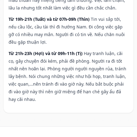
mâu thuẫn hay miệng tiếng tầm thường. Việc làm chậm,
lâu la nhưng tốt nhất làm việc gì đều cần chắc chắn.
Từ 19h-21h (Tuất) và từ 07h-09h (Thìn)
Tin vui sắp tới,
nếu cầu lộc, cầu tài thì đi hướng Nam. Đi công việc gặp
gỡ có nhiều may mắn. Người đi có tin về. Nếu chăn nuôi
đều gặp thuận lợi.
Từ 21h-23h (Hợi) và từ 09h-11h (Tị)
Hay tranh luận, cãi
cọ, gây chuyện đói kém, phải đề phòng. Người ra đi tốt
nhất nên hoãn lại. Phòng người người nguyền rủa, tránh
lây bệnh. Nói chung những việc như hội họp, tranh luận,
việc quan,…nên tránh đi vào giờ này. Nếu bắt buộc phải
đi vào giờ này thì nên giữ miệng để hạn ché gây ẩu đả
hay cãi nhau.