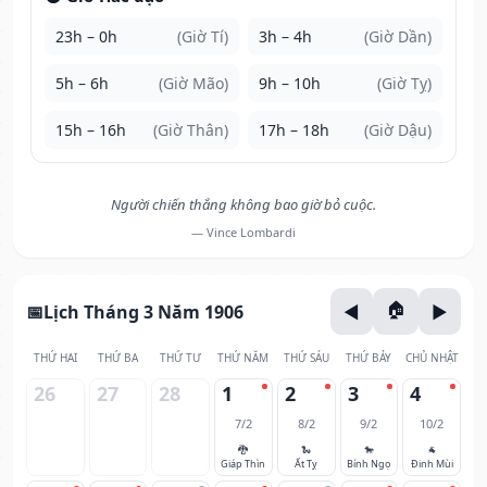
23h – 0h
(Giờ Tí)
3h – 4h
(Giờ Dần)
5h – 6h
(Giờ Mão)
9h – 10h
(Giờ Tỵ)
15h – 16h
(Giờ Thân)
17h – 18h
(Giờ Dậu)
Người chiến thắng không bao giờ bỏ cuộc.
— Vince Lombardi
Lịch Tháng 3 Năm 1906
THỨ HAI
THỨ BA
THỨ TƯ
THỨ NĂM
THỨ SÁU
THỨ BẢY
CHỦ NHẬT
26
27
28
1
2
3
4
7/2
8/2
9/2
10/2
🐉
🐍
🐎
🐐
Giáp Thìn
Ất Tỵ
Bính Ngọ
Đinh Mùi