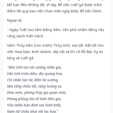
kết bạn đều không tốt. Vì vậy, để việc cưới gả được trăm
điềm tốt quý bạn nên chọn một ngày khác để tiến hành.
Ngoại lệ
:
- Ngày Tuất Sao Sâm Đăng Viên, nên phó nhậm đặng cầu
công danh hiển hách.
Sâm: Thủy Viên (con vượn): Thủy tinh, sao tốt. Rất tốt cho
việc mua bán, kinh doanh, xây cất và thi cử đỗ đạt. Kỵ an
táng và cưới gả.
“Sâm tinh tạo tác vượng nhân gia,
Văn tinh triều diệu, đại quang hoa,
Chỉ nhân tạo tác điền tài vượng,
Mai táng chiêu tật, táng hoàng sa.
Khai môn, phóng thủy gia quan chức,
Phòng phòng tôn tử kiến điền gia,
Hôn nhân hứa định tao hình khắc,
Nam nữ chiêu khai mộ lạc hoa.”