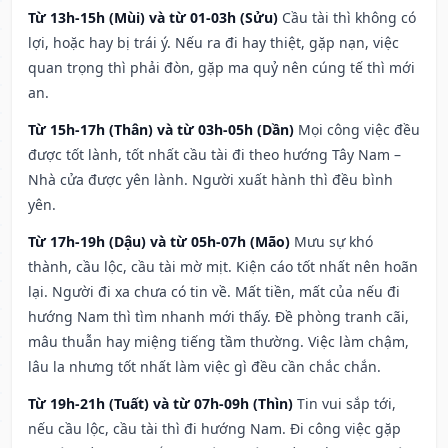
Từ 13h-15h (Mùi) và từ 01-03h (Sửu)
Cầu tài thì không có
lợi, hoặc hay bị trái ý. Nếu ra đi hay thiệt, gặp nạn, việc
quan trọng thì phải đòn, gặp ma quỷ nên cúng tế thì mới
an.
Từ 15h-17h (Thân) và từ 03h-05h (Dần)
Mọi công việc đều
được tốt lành, tốt nhất cầu tài đi theo hướng Tây Nam –
Nhà cửa được yên lành. Người xuất hành thì đều bình
yên.
Từ 17h-19h (Dậu) và từ 05h-07h (Mão)
Mưu sự khó
thành, cầu lộc, cầu tài mờ mịt. Kiện cáo tốt nhất nên hoãn
lại. Người đi xa chưa có tin về. Mất tiền, mất của nếu đi
hướng Nam thì tìm nhanh mới thấy. Đề phòng tranh cãi,
mâu thuẫn hay miệng tiếng tầm thường. Việc làm chậm,
lâu la nhưng tốt nhất làm việc gì đều cần chắc chắn.
Từ 19h-21h (Tuất) và từ 07h-09h (Thìn)
Tin vui sắp tới,
nếu cầu lộc, cầu tài thì đi hướng Nam. Đi công việc gặp