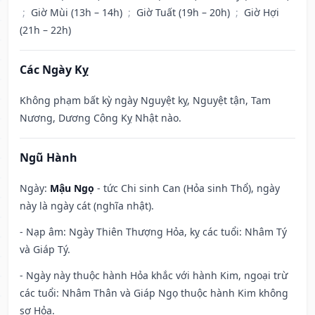
;
Giờ Mùi (13h – 14h)
;
Giờ Tuất (19h – 20h)
;
Giờ Hợi
(21h – 22h)
Các Ngày Kỵ
Không phạm bất kỳ ngày Nguyệt kỵ, Nguyệt tận, Tam
Nương, Dương Công Kỵ Nhật nào.
Ngũ Hành
Ngày:
Mậu Ngọ
- tức Chi sinh Can (Hỏa sinh Thổ), ngày
này là ngày cát (nghĩa nhật).
- Nạp âm: Ngày Thiên Thượng Hỏa, kỵ các tuổi: Nhâm Tý
và Giáp Tý.
- Ngày này thuộc hành Hỏa khắc với hành Kim, ngoại trừ
các tuổi: Nhâm Thân và Giáp Ngọ thuộc hành Kim không
sợ Hỏa.