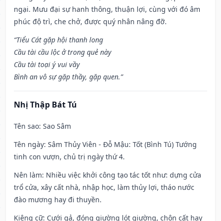
ngại. Mưu đại sự hanh thông, thuận lợi, cùng với đó âm
phúc độ trì, che chở, được quý nhân nâng đỡ.
“Tiểu Cát gặp hội thanh long
Cầu tài cầu lộc ở trong quẻ này
Cầu tài toại ý vui vầy
Bình an vô sự gặp thầy, gặp quen.”
Nhị Thập Bát Tú
Tên sao
: Sao Sâm
Tên ngày
: Sâm Thủy Viên - Đỗ Mậu: Tốt (Bình Tú) Tướng
tinh con vượn, chủ trị ngày thứ 4.
Nên làm
: Nhiều việc khởi công tạo tác tốt như: dựng cửa
trổ cửa, xây cất nhà, nhập học, làm thủy lợi, tháo nước
đào mương hay đi thuyền.
Kiêng cữ
: Cưới gả, đóng giường lót giường, chôn cất hay