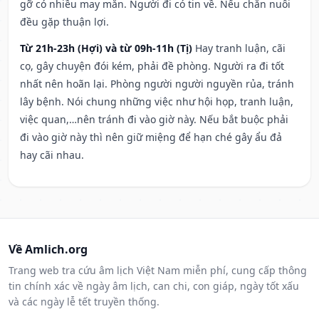
gỡ có nhiều may mắn. Người đi có tin về. Nếu chăn nuôi
đều gặp thuận lợi.
Từ 21h-23h (Hợi) và từ 09h-11h (Tị)
Hay tranh luận, cãi
cọ, gây chuyện đói kém, phải đề phòng. Người ra đi tốt
nhất nên hoãn lại. Phòng người người nguyền rủa, tránh
lây bệnh. Nói chung những việc như hội họp, tranh luận,
việc quan,…nên tránh đi vào giờ này. Nếu bắt buộc phải
đi vào giờ này thì nên giữ miệng để hạn ché gây ẩu đả
hay cãi nhau.
Về Amlich.org
Trang web tra cứu âm lịch Việt Nam miễn phí, cung cấp thông
tin chính xác về ngày âm lịch, can chi, con giáp, ngày tốt xấu
và các ngày lễ tết truyền thống.