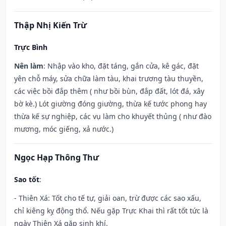
Thập Nhị Kiến Trừ
Trực Bình
Nên làm
: Nhập vào kho, đặt táng, gắn cửa, kê gác, đặt
yên chỗ máy, sửa chữa làm tàu, khai trương tàu thuyền,
các việc bồi đắp thêm ( như bồi bùn, đắp đất, lót đá, xây
bờ kè.) Lót giường đóng giường, thừa kế tước phong hay
thừa kế sự nghiệp, các vụ làm cho khuyết thủng ( như đào
mương, móc giếng, xả nước.)
Ngọc Hạp Thông Thư
Sao tốt
:
- Thiên Xá: Tốt cho tế tự, giải oan, trừ được các sao xấu,
chỉ kiêng kỵ động thổ. Nếu gặp Trực Khai thì rất tốt tức là
ngày Thiên Xá gặp sinh khí.