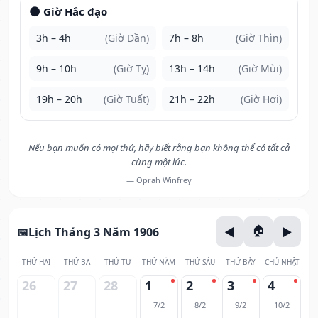
🌑 Giờ Hắc đạo
3h – 4h
(Giờ Dần)
7h – 8h
(Giờ Thìn)
9h – 10h
(Giờ Tỵ)
13h – 14h
(Giờ Mùi)
19h – 20h
(Giờ Tuất)
21h – 22h
(Giờ Hợi)
Nếu bạn muốn có mọi thứ, hãy biết rằng bạn không thể có tất cả
cùng một lúc.
— Oprah Winfrey
Lịch Tháng 3 Năm 1906
THỨ HAI
THỨ BA
THỨ TƯ
THỨ NĂM
THỨ SÁU
THỨ BẢY
CHỦ NHẬT
26
27
28
1
2
3
4
7/2
8/2
9/2
10/2