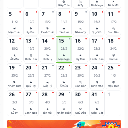
🐉
🐍
🐎
🐐
Giáp Thìn
Ất Tỵ
Bính Ngọ
Đinh Mùi
5
6
7
8
9
10
11
11/2
12/2
13/2
14/2
15/2
16/2
17/2
🐒
🐓
🐕
🐖
🐀
🐂
🐅
Mậu Thân
Kỷ Dậu
Canh Tuất
Tân Hợi
Nhâm Tý
Quý Sửu
Giáp Dần
12
13
14
15
16
17
18
18/2
19/2
20/2
21/2
22/2
23/2
24/2
🐈
🐉
🐍
🐎
🐐
🐒
🐓
Ất Mão
Bính Thìn
Đinh Tỵ
Mậu Ngọ
Kỷ Mùi
Canh Thân
Tân Dậu
19
20
21
22
23
24
25
25/2
26/2
27/2
28/2
29/2
30/2
1/3
🐕
🐖
🐀
🐂
🐅
🐈
🐉
Nhâm Tuất
Quý Hợi
Giáp Tý
Ất Sửu
Bính Dần
Đinh Mão
Mậu Thìn
26
27
28
29
30
31
1
2/3
3/3
4/3
5/3
6/3
7/3
🐍
🐎
🐐
🐒
🐓
🐕
Kỷ Tỵ
Canh Ngọ
Tân Mùi
Nhâm Thân
Quý Dậu
Giáp Tuất