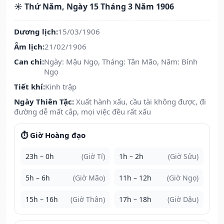
☀️ Thứ Năm, Ngày 15 Tháng 3 Năm 1906
Dương lịch:
15/03/1906
Âm lịch:
21/02/1906
Can chi:
Ngày: Mậu Ngọ, Tháng: Tân Mão, Năm: Bính
Ngọ
Tiết khí:
Kinh trập
Ngày Thiên Tặc:
Xuất hành xấu, cầu tài không được, đi
đường dễ mất cắp, mọi việc đều rất xấu
⏱️ Giờ Hoàng đạo
23h – 0h
(Giờ Tí)
1h – 2h
(Giờ Sửu)
5h – 6h
(Giờ Mão)
11h – 12h
(Giờ Ngọ)
15h – 16h
(Giờ Thân)
17h – 18h
(Giờ Dậu)