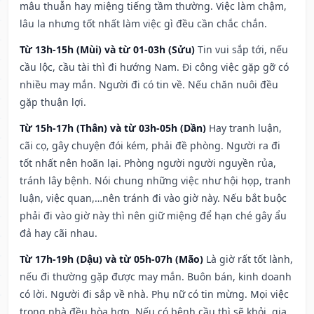
mâu thuẫn hay miệng tiếng tầm thường. Việc làm chậm,
lâu la nhưng tốt nhất làm việc gì đều cần chắc chắn.
Từ 13h-15h (Mùi) và từ 01-03h (Sửu)
Tin vui sắp tới, nếu
cầu lộc, cầu tài thì đi hướng Nam. Đi công việc gặp gỡ có
nhiều may mắn. Người đi có tin về. Nếu chăn nuôi đều
gặp thuận lợi.
Từ 15h-17h (Thân) và từ 03h-05h (Dần)
Hay tranh luận,
cãi cọ, gây chuyện đói kém, phải đề phòng. Người ra đi
tốt nhất nên hoãn lại. Phòng người người nguyền rủa,
tránh lây bệnh. Nói chung những việc như hội họp, tranh
luận, việc quan,…nên tránh đi vào giờ này. Nếu bắt buộc
phải đi vào giờ này thì nên giữ miệng để hạn ché gây ẩu
đả hay cãi nhau.
Từ 17h-19h (Dậu) và từ 05h-07h (Mão)
Là giờ rất tốt lành,
nếu đi thường gặp được may mắn. Buôn bán, kinh doanh
có lời. Người đi sắp về nhà. Phụ nữ có tin mừng. Mọi việc
trong nhà đều hòa hợp. Nếu có bệnh cầu thì sẽ khỏi, gia