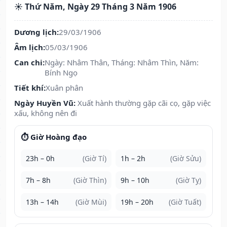
☀️ Thứ Năm, Ngày 29 Tháng 3 Năm 1906
Dương lịch:
29/03/1906
Âm lịch:
05/03/1906
Can chi:
Ngày: Nhâm Thân, Tháng: Nhâm Thìn, Năm:
Bính Ngọ
Tiết khí:
Xuân phân
Ngày Huyền Vũ:
Xuất hành thường gặp cãi cọ, gặp việc
xấu, không nên đi
⏱️ Giờ Hoàng đạo
23h – 0h
(Giờ Tí)
1h – 2h
(Giờ Sửu)
7h – 8h
(Giờ Thìn)
9h – 10h
(Giờ Tỵ)
13h – 14h
(Giờ Mùi)
19h – 20h
(Giờ Tuất)