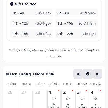
🌑 Giờ Hắc đạo
3h – 4h
(Giờ Dần)
5h – 6h
(Giờ Mão)
11h – 12h
(Giờ Ngọ)
15h – 16h
(Giờ Thân)
17h – 18h
(Giờ Dậu)
21h – 22h
(Giờ Hợi)
Chúng ta không nhìn thế giới như nó vốn có, mà như chúng ta là.
— Anaïs Nin
Lịch Tháng 3 Năm 1906
THỨ HAI
THỨ BA
THỨ TƯ
THỨ NĂM
THỨ SÁU
THỨ BẢY
CHỦ NHẬT
26
27
28
1
2
3
4
7/2
8/2
9/2
10/2
🐉
🐍
🐎
🐐
Giáp Thìn
Ất Tỵ
Bính Ngọ
Đinh Mùi