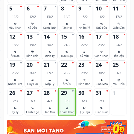
5
6
7
8
9
10
11
11/2
12/2
13/2
14/2
15/2
16/2
17/2
🐒
🐓
🐕
🐖
🐀
🐂
🐅
Mậu Thân
Kỷ Dậu
Canh Tuất
Tân Hợi
Nhâm Tý
Quý Sửu
Giáp Dần
12
13
14
15
16
17
18
18/2
19/2
20/2
21/2
22/2
23/2
24/2
🐈
🐉
🐍
🐎
🐐
🐒
🐓
Ất Mão
Bính Thìn
Đinh Tỵ
Mậu Ngọ
Kỷ Mùi
Canh Thân
Tân Dậu
19
20
21
22
23
24
25
25/2
26/2
27/2
28/2
29/2
30/2
1/3
🐕
🐖
🐀
🐂
🐅
🐈
🐉
Nhâm Tuất
Quý Hợi
Giáp Tý
Ất Sửu
Bính Dần
Đinh Mão
Mậu Thìn
26
27
28
29
30
31
1
2/3
3/3
4/3
5/3
6/3
7/3
🐍
🐎
🐐
🐒
🐓
🐕
Kỷ Tỵ
Canh Ngọ
Tân Mùi
Nhâm Thân
Quý Dậu
Giáp Tuất