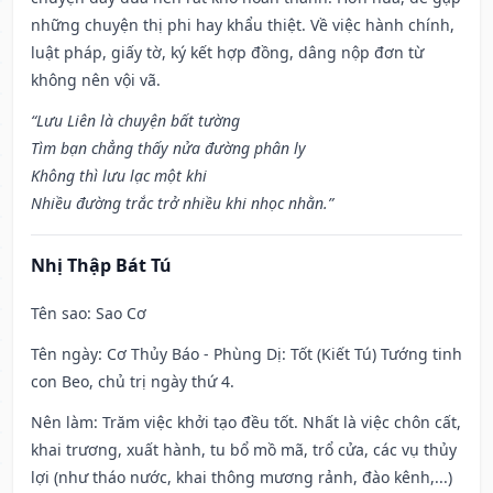
những chuyện thị phi hay khẩu thiệt. Về việc hành chính,
luật pháp, giấy tờ, ký kết hợp đồng, dâng nộp đơn từ
không nên vội vã.
“Lưu Liên là chuyện bất tường
Tìm bạn chẳng thấy nửa đường phân ly
Không thì lưu lạc một khi
Nhiều đường trắc trở nhiều khi nhọc nhằn.”
Nhị Thập Bát Tú
Tên sao
: Sao Cơ
Tên ngày
: Cơ Thủy Báo - Phùng Dị: Tốt (Kiết Tú) Tướng tinh
con Beo, chủ trị ngày thứ 4.
Nên làm
: Trăm việc khởi tạo đều tốt. Nhất là việc chôn cất,
khai trương, xuất hành, tu bổ mồ mã, trổ cửa, các vụ thủy
lợi (như tháo nước, khai thông mương rảnh, đào kênh,...)