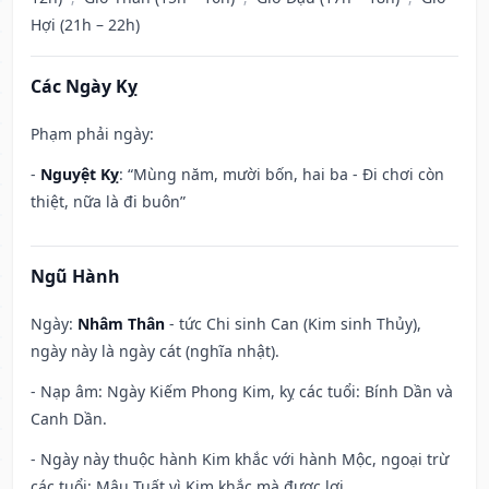
Hợi (21h – 22h)
Các Ngày Kỵ
Phạm phải ngày:
-
Nguyệt Kỵ
: “Mùng năm, mười bốn, hai ba - Đi chơi còn
thiệt, nữa là đi buôn”
Ngũ Hành
Ngày:
Nhâm Thân
- tức Chi sinh Can (Kim sinh Thủy),
ngày này là ngày cát (nghĩa nhật).
- Nạp âm: Ngày Kiếm Phong Kim, kỵ các tuổi: Bính Dần và
Canh Dần.
- Ngày này thuộc hành Kim khắc với hành Mộc, ngoại trừ
các tuổi: Mậu Tuất vì Kim khắc mà được lợi.