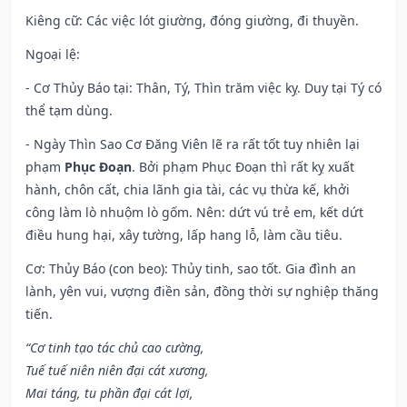
Kiêng cữ
: Các việc lót giường, đóng giường, đi thuyền.
Ngoại lệ
:
- Cơ Thủy Báo tại: Thân, Tý, Thìn trăm việc kỵ. Duy tại Tý có
thể tạm dùng.
- Ngày Thìn Sao Cơ Đăng Viên lẽ ra rất tốt tuy nhiên lại
phạm
Phục Đoạn
. Bởi phạm Phục Đoạn thì rất kỵ xuất
hành, chôn cất, chia lãnh gia tài, các vụ thừa kế, khởi
công làm lò nhuộm lò gốm. Nên: dứt vú trẻ em, kết dứt
điều hung hại, xây tường, lấp hang lỗ, làm cầu tiêu.
Cơ: Thủy Báo (con beo): Thủy tinh, sao tốt. Gia đình an
lành, yên vui, vượng điền sản, đồng thời sự nghiệp thăng
tiến.
“Cơ tinh tạo tác chủ cao cường,
Tuế tuế niên niên đại cát xương,
Mai táng, tu phần đại cát lợi,