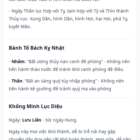
- Ngày Thân lục hợp với Tỵ, tam hợp với Tý và Thìn thành
Thủy cục. Xung Dần, hình Dần, hình Hợi, hại Hợi, phá Tỵ,
tuyệt Mão.
Bành Tổ Bách Kỵ Nhật
-
Nhâm
: “Bất ương thủy nan canh đê phòng” - Không nên
tiến hành tháo nước để tránh khó canh phòng đê điều
-
Thân
: “Bất an sàng quỷ túy nhập phòng” - Không nên
tiến hành kê giường để tránh quỷ ma vào phòng
Khổng Minh Lục Diệu
Ngày:
Lưu Liên
- tức ngày Hung.
Ngày này mọi việc khó thành, dễ bị trễ nải hay gặp
chuyện dây dưa nên rất khó hoàn thành. Hơn nữa, dễ gặp