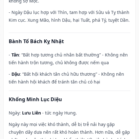
không sợ Mộc.
- Ngày Dậu lục hợp với Thìn, tam hợp với Sửu và Tỵ thành
Kim cục. Xung Mão, hình Dậu, hại Tuất, phá Tý, tuyệt Dần.
Bành Tổ Bách Kỵ Nhật
-
Tân
: “Bất hợp tương chủ nhân bất thường” - Không nên
tiến hành trộn tương, chủ không được nếm qua
-
Dậu
: “Bất hội khách tân chủ hữu thương” - Không nên
tiến hành hội khách để tránh tân chủ có hại
Khổng Minh Lục Diệu
Ngày:
Lưu Liên
- tức ngày Hung.
Ngày này mọi việc khó thành, dễ bị trễ nải hay gặp
chuyện dây dưa nên rất khó hoàn thành. Hơn nữa, dễ gặp