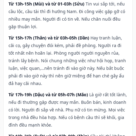
Từ 13h-15h (Mùi) và từ 01-03h (Sửu)
Tin vui sắp tới, nếu
cầu lộc, cầu tài thì đi hướng Nam. Đi công việc gặp gỡ có
nhiều may mắn. Người đi có tin về. Nếu chăn nuôi đều
gặp thuận lợi.
Từ 15h-17h (Thân) và từ 03h-05h (Dần)
Hay tranh luận,
cãi cọ, gây chuyện đói kém, phải đề phòng. Người ra đi
tốt nhất nên hoãn lại. Phòng người người nguyền rủa,
tránh lây bệnh. Nói chung những việc như hội họp, tranh
luận, việc quan,…nên tránh đi vào giờ này. Nếu bắt buộc
phải đi vào giờ này thì nên giữ miệng để hạn ché gây ẩu
đả hay cãi nhau.
Từ 17h-19h (Dậu) và từ 05h-07h (Mão)
Là giờ rất tốt lành,
nếu đi thường gặp được may mắn. Buôn bán, kinh doanh
có lời. Người đi sắp về nhà. Phụ nữ có tin mừng. Mọi việc
trong nhà đều hòa hợp. Nếu có bệnh cầu thì sẽ khỏi, gia
đình đều mạnh khỏe.