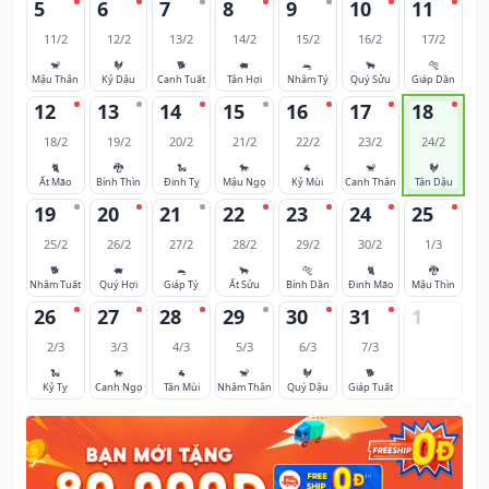
5
6
7
8
9
10
11
11/2
12/2
13/2
14/2
15/2
16/2
17/2
🐒
🐓
🐕
🐖
🐀
🐂
🐅
Mậu Thân
Kỷ Dậu
Canh Tuất
Tân Hợi
Nhâm Tý
Quý Sửu
Giáp Dần
12
13
14
15
16
17
18
18/2
19/2
20/2
21/2
22/2
23/2
24/2
🐈
🐉
🐍
🐎
🐐
🐒
🐓
Ất Mão
Bính Thìn
Đinh Tỵ
Mậu Ngọ
Kỷ Mùi
Canh Thân
Tân Dậu
19
20
21
22
23
24
25
25/2
26/2
27/2
28/2
29/2
30/2
1/3
🐕
🐖
🐀
🐂
🐅
🐈
🐉
Nhâm Tuất
Quý Hợi
Giáp Tý
Ất Sửu
Bính Dần
Đinh Mão
Mậu Thìn
26
27
28
29
30
31
1
2/3
3/3
4/3
5/3
6/3
7/3
🐍
🐎
🐐
🐒
🐓
🐕
Kỷ Tỵ
Canh Ngọ
Tân Mùi
Nhâm Thân
Quý Dậu
Giáp Tuất