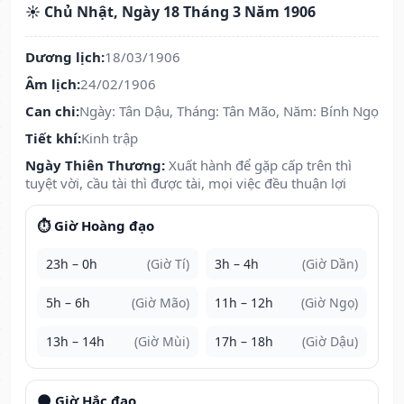
☀️ Chủ Nhật, Ngày 18 Tháng 3 Năm 1906
Dương lịch:
18/03/1906
Âm lịch:
24/02/1906
Can chi:
Ngày: Tân Dậu, Tháng: Tân Mão, Năm: Bính Ngọ
Tiết khí:
Kinh trập
Ngày Thiên Thương:
Xuất hành để gặp cấp trên thì
tuyệt vời, cầu tài thì được tài, mọi việc đều thuận lợi
⏱️ Giờ Hoàng đạo
23h – 0h
(Giờ Tí)
3h – 4h
(Giờ Dần)
5h – 6h
(Giờ Mão)
11h – 12h
(Giờ Ngọ)
13h – 14h
(Giờ Mùi)
17h – 18h
(Giờ Dậu)
🌑 Giờ Hắc đạo