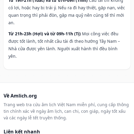
Từ 19h-21h (Tuất) và từ 07h-09h (Thìn)
Cầu tài thì không
có lợi, hoặc hay bị trái ý. Nếu ra đi hay thiệt, gặp nạn, việc
quan trọng thì phải đòn, gặp ma quỷ nên cúng tế thì mới
an.
Từ 21h-23h (Hợi) và từ 09h-11h (Tị)
Mọi công việc đều
được tốt lành, tốt nhất cầu tài đi theo hướng Tây Nam –
Nhà cửa được yên lành. Người xuất hành thì đều bình
yên.
Về Amlich.org
Trang web tra cứu âm lịch Việt Nam miễn phí, cung cấp thông
tin chính xác về ngày âm lịch, can chi, con giáp, ngày tốt xấu
và các ngày lễ tết truyền thống.
Liên kết nhanh