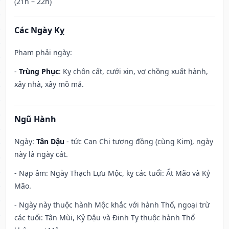
(21h – 22h)
Các Ngày Kỵ
Phạm phải ngày:
-
Trùng Phục
: Kỵ chôn cất, cưới xin, vợ chồng xuất hành,
xây nhà, xây mồ mả.
Ngũ Hành
Ngày:
Tân Dậu
- tức Can Chi tương đồng (cùng Kim), ngày
này là ngày cát.
- Nạp âm: Ngày Thạch Lựu Mộc, kỵ các tuổi: Ất Mão và Kỷ
Mão.
- Ngày này thuộc hành Mộc khắc với hành Thổ, ngoại trừ
các tuổi: Tân Mùi, Kỷ Dậu và Đinh Tỵ thuộc hành Thổ