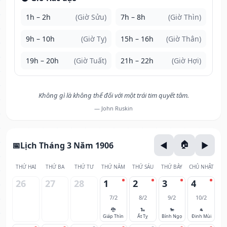
1h – 2h
(Giờ Sửu)
7h – 8h
(Giờ Thìn)
9h – 10h
(Giờ Tỵ)
15h – 16h
(Giờ Thân)
19h – 20h
(Giờ Tuất)
21h – 22h
(Giờ Hợi)
Không gì là không thể đối với một trái tim quyết tâm.
— John Ruskin
Lịch Tháng 3 Năm 1906
THỨ HAI
THỨ BA
THỨ TƯ
THỨ NĂM
THỨ SÁU
THỨ BẢY
CHỦ NHẬT
26
27
28
1
2
3
4
7/2
8/2
9/2
10/2
🐉
🐍
🐎
🐐
Giáp Thìn
Ất Tỵ
Bính Ngọ
Đinh Mùi