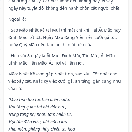
cửa dựng cửa kỵ. Các việc khác đều không hay. Vì vậy,
ngày này tuyệt đối không tiến hành chôn cất người chết.
Ngoại lệ
:
- Sao Mão Nhật Kê tại Mùi thì mất chí khí. Tại Ất Mão hay
Đinh Mão rất tốt. Ngày Mão Đăng Viên nên cưới gả tốt,
ngày Quý Mão nếu tạo tác thì mất tiền của.
- Hợp với 8 ngày là Ất Mùi, Đinh Mùi, Tân Mùi, Ất Mão,
Đinh Mão, Tân Mão, Ất Hợi và Tân Hợi.
Mão: Nhật Kê (con gà): Nhật tinh, sao xấu. Tốt nhất cho
việc xây cất. Khắc kỵ việc cưới gả, an táng, gắn cũng như
sửa cửa.
“Mão tinh tạo tác tiến điền ngưu,
Mai táng quan tai bất đắc hưu,
Trùng tang nhị nhật, tam nhân tử,
Mại tận điền viên, bất năng lưu.
Khai môn, phóng thủy chiêu tai họa,