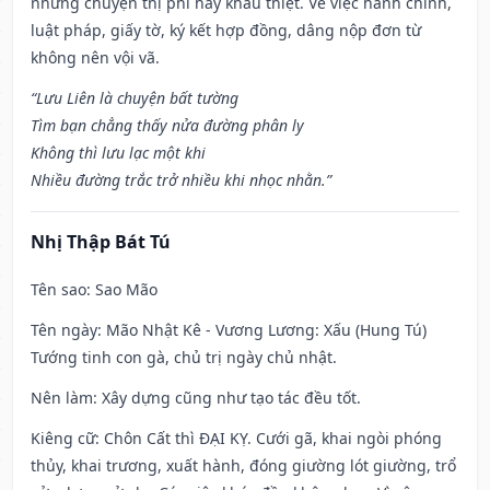
những chuyện thị phi hay khẩu thiệt. Về việc hành chính,
luật pháp, giấy tờ, ký kết hợp đồng, dâng nộp đơn từ
không nên vội vã.
“Lưu Liên là chuyện bất tường
Tìm bạn chẳng thấy nửa đường phân ly
Không thì lưu lạc một khi
Nhiều đường trắc trở nhiều khi nhọc nhằn.”
Nhị Thập Bát Tú
Tên sao
: Sao Mão
Tên ngày
: Mão Nhật Kê - Vương Lương: Xấu (Hung Tú)
Tướng tinh con gà, chủ trị ngày chủ nhật.
Nên làm
: Xây dựng cũng như tạo tác đều tốt.
Kiêng cữ
: Chôn Cất thì ĐẠI KỴ. Cưới gã, khai ngòi phóng
thủy, khai trương, xuất hành, đóng giường lót giường, trổ