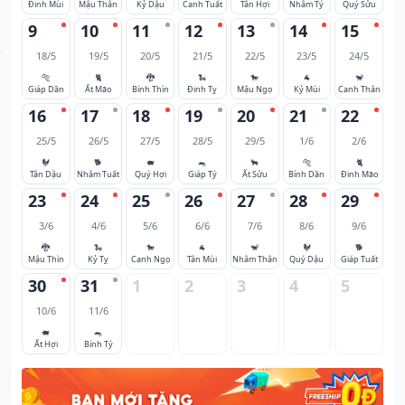
Đinh Mùi
Mậu Thân
Kỷ Dậu
Canh Tuất
Tân Hợi
Nhâm Tý
Quý Sửu
9
10
11
12
13
14
15
18/5
19/5
20/5
21/5
22/5
23/5
24/5
🐅
🐈
🐉
🐍
🐎
🐐
🐒
Giáp Dần
Ất Mão
Bính Thìn
Đinh Tỵ
Mậu Ngọ
Kỷ Mùi
Canh Thân
16
17
18
19
20
21
22
25/5
26/5
27/5
28/5
29/5
1/6
2/6
🐓
🐕
🐖
🐀
🐂
🐅
🐈
Tân Dậu
Nhâm Tuất
Quý Hợi
Giáp Tý
Ất Sửu
Bính Dần
Đinh Mão
23
24
25
26
27
28
29
3/6
4/6
5/6
6/6
7/6
8/6
9/6
🐉
🐍
🐎
🐐
🐒
🐓
🐕
Mậu Thìn
Kỷ Tỵ
Canh Ngọ
Tân Mùi
Nhâm Thân
Quý Dậu
Giáp Tuất
30
31
1
2
3
4
5
10/6
11/6
🐖
🐀
Ất Hợi
Bính Tý