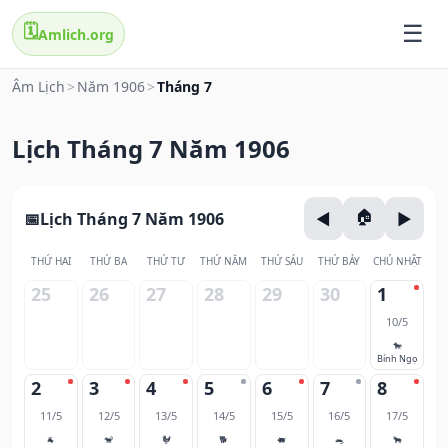
🗓️
Amlich.org
Âm Lịch
>
Năm 1906
>
Tháng 7
Lịch Tháng 7 Năm 1906
Lịch Tháng 7 Năm 1906
THỨ HAI
THỨ BA
THỨ TƯ
THỨ NĂM
THỨ SÁU
THỨ BẢY
CHỦ NHẬT
25
26
27
28
29
30
1
10/5
🐎
Bính Ngọ
2
3
4
5
6
7
8
11/5
12/5
13/5
14/5
15/5
16/5
17/5
🐐
🐒
🐓
🐕
🐖
🐀
🐂