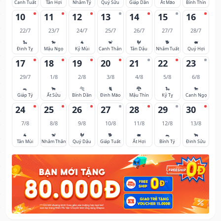
Canh Tuất
Tân Hợi
Nhâm Tý
Quý Sửu
Giáp Dần
Ất Mão
Bính Thìn
10
11
12
13
14
15
16
22/7
23/7
24/7
25/7
26/7
27/7
28/7
🐍
🐎
🐐
🐒
🐓
🐕
🐖
Đinh Tỵ
Mậu Ngọ
Kỷ Mùi
Canh Thân
Tân Dậu
Nhâm Tuất
Quý Hợi
17
18
19
20
21
22
23
29/7
1/8
2/8
3/8
4/8
5/8
6/8
🐀
🐂
🐅
🐈
🐉
🐍
🐎
Giáp Tý
Ất Sửu
Bính Dần
Đinh Mão
Mậu Thìn
Kỷ Tỵ
Canh Ngọ
24
25
26
27
28
29
30
7/8
8/8
9/8
10/8
11/8
12/8
13/8
🐐
🐒
🐓
🐕
🐖
🐀
🐂
Tân Mùi
Nhâm Thân
Quý Dậu
Giáp Tuất
Ất Hợi
Bính Tý
Đinh Sửu