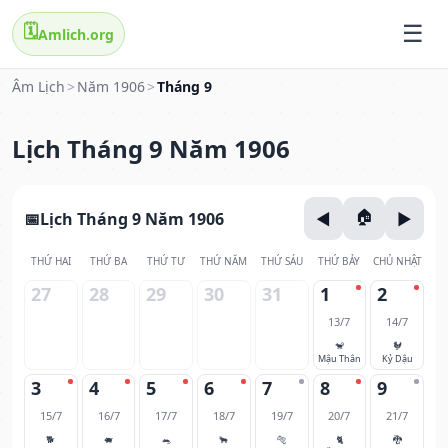
🗓️
Amlich.org
Âm Lịch
>
Năm 1906
>
Tháng 9
Lịch Tháng 9 Năm 1906
Lịch Tháng 9 Năm 1906
THỨ HAI
THỨ BA
THỨ TƯ
THỨ NĂM
THỨ SÁU
THỨ BẢY
CHỦ NHẬT
27
28
29
30
31
1
2
13/7
14/7
🐒
🐓
Mậu Thân
Kỷ Dậu
3
4
5
6
7
8
9
15/7
16/7
17/7
18/7
19/7
20/7
21/7
🐕
🐖
🐀
🐂
🐅
🐈
🐉