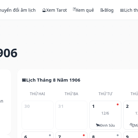
🃏
huyển đổi âm lịch
🔮
Xem Tarot
Xem quẻ
📝
Blog
📅
Lịch t
906
Lịch Tháng 8 Năm 1906
THỨ HAI
THỨ BA
THỨ TƯ
THỨ
ân
30
31
1
2
12/6
1
🐂
🐅
Đinh Sửu
M
6
7
8
9