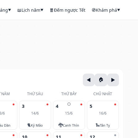
háng
📖
Lịch năm
🧧
Đếm ngược Tết
🧭
Khám phá
▼
▼
▼
 NĂM
THỨ SÁU
THỨ BẢY
CHỦ NHẬT
🌕
3
4
5
3/6
14/6
15/6
16/6
🐈
🐉
🐍
ậu Dần
Kỷ Mão
Canh Thìn
Tân Tỵ
10
11
12