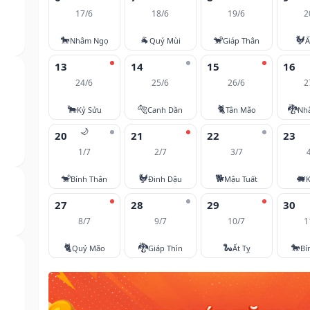
17/6
18/6
19/6
2
🐎
🐐
🐒
🐓
Nhâm Ngọ
Quý Mùi
Giáp Thân
Ấ
13
14
15
16
24/6
25/6
26/6
2
🐂
🐅
🐈
🐉
Kỷ Sửu
Canh Dần
Tân Mão
Nh
🌙
20
21
22
23
1/7
2/7
3/7
🐒
🐓
🐕
🐖
Bính Thân
Đinh Dậu
Mậu Tuất
K
27
28
29
30
8/7
9/7
10/7
1
🐈
🐉
🐍
🐎
Quý Mão
Giáp Thìn
Ất Tỵ
Bí