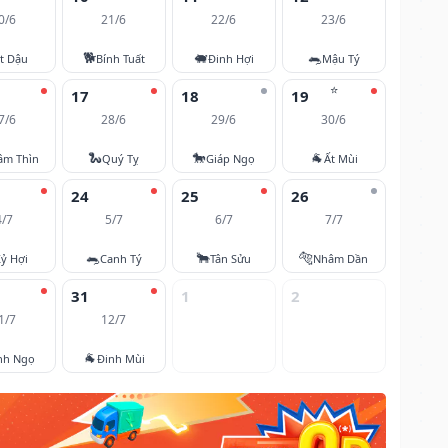
0/6
21/6
22/6
23/6
🐕
🐖
🐀
t Dậu
Bính Tuất
Đinh Hợi
Mậu Tý
⭐
17
18
19
7/6
28/6
29/6
30/6
🐍
🐎
🐐
âm Thìn
Quý Tỵ
Giáp Ngọ
Ất Mùi
24
25
26
4/7
5/7
6/7
7/7
🐀
🐂
🐅
ỷ Hợi
Canh Tý
Tân Sửu
Nhâm Dần
31
1
2
1/7
12/7
🐐
nh Ngọ
Đinh Mùi