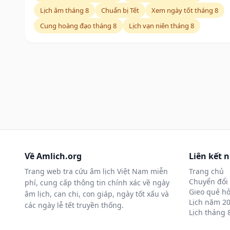
Lịch âm tháng 8
Chuẩn bị Tết
Xem ngày tốt tháng 8
Cung hoàng đạo tháng 8
Lịch vạn niên tháng 8
Về Amlich.org
Liên kết 
Trang web tra cứu âm lịch Việt Nam miễn
Trang chủ
Chuyển đổi 
phí, cung cấp thông tin chính xác về ngày
Gieo quẻ hỏ
âm lịch, can chi, con giáp, ngày tốt xấu và
Lịch năm 2
các ngày lễ tết truyền thống.
Lịch tháng 