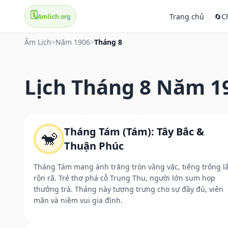
🗓️
Trang chủ
🔄
C
Amlich.org
Âm Lịch
>
Năm 1906
>
Tháng 8
Lịch Tháng 8 Năm 1
Tháng Tám (Tám): Tây Bắc &
🐒
Thuận Phúc
Tháng Tám mang ánh trăng tròn vằng vặc, tiếng trống l
rộn rã. Trẻ thơ phá cỗ Trung Thu, người lớn sum họp
thưởng trà. Tháng này tượng trưng cho sự đầy đủ, viên
mãn và niềm vui gia đình.