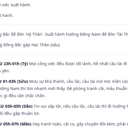
i việc xuất hành.
t hành.
 Bắc để đón 'Hỷ Thần'. Xuất hành hướng Đông Nam để đón 'Tài Th
g Đông Bắc gặp Hạc Thần (xấu)
ừ 23h-01h (Tý)
Mọi công việc đều được tốt lành, tốt nhất cầu tài
h yên.
ừ 01-03h (Sửu)
Mưu sự khó thành, cầu lộc, cầu tài mờ mịt. Kiện cáo
hướng Nam thì tìm nhanh mới thấy. Đề phòng tranh cãi, mâu thuẫn
ệc gì đều cần chắc chắn.
từ 03h-05h (Dần)
Tin vui sắp tới, nếu cầu lộc, cầu tài thì đi hướ
ôi đều gặp thuận lợi.
từ 05h-07h (Mão)
Hay tranh luận, cãi cọ, gây chuyện đói kém, phải