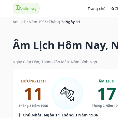
🗓️
Trang chủ
🔄
C
Amlich.org
Âm Lịch
>
Năm 1906
>
Tháng 3
>
Ngày 11
Âm Lịch Hôm Nay, N
Ngày Giáp Dần, Tháng Tân Mão, Năm Bính Ngọ
DƯƠNG LỊCH
ÂM LỊCH
11
17
🐅
Tháng 3 Năm 1906
Tháng 2 Năm 19
☀️ Chủ Nhật, Ngày 11 Tháng 3 Năm 1906