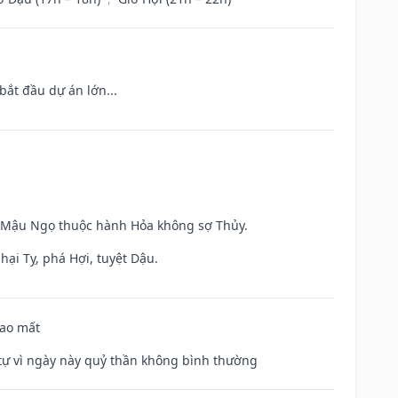
bắt đầu dự án lớn...
và Mậu Ngọ thuộc hành Hỏa không sợ Thủy.
hại Tỵ, phá Hợi, tuyệt Dậu.
hao mất
ế tự vì ngày này quỷ thần không bình thường