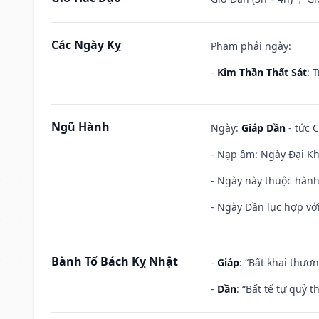
Các Ngày Kỵ
Phạm phải ngày:
-
Kim Thần Thất Sát
: 
Ngũ Hành
Ngày:
Giáp Dần
- tức 
- Nạp âm: Ngày Đại Kh
- Ngày này thuộc hành
- Ngày Dần lục hợp với
Bành Tổ Bách Kỵ Nhật
-
Giáp
: “Bất khai thươ
-
Dần
: “Bất tế tự quỷ