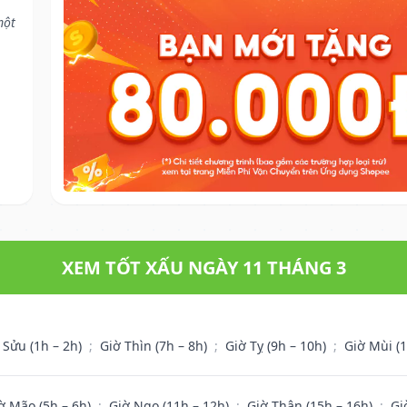
một
XEM TỐT XẤU NGÀY 11 THÁNG 3
 Sửu (1h – 2h)
;
Giờ Thìn (7h – 8h)
;
Giờ Tỵ (9h – 10h)
;
Giờ Mùi (
ờ Mão (5h – 6h)
;
Giờ Ngọ (11h – 12h)
;
Giờ Thân (15h – 16h)
;
Gi