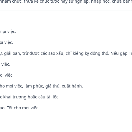
 nhậm chức, thừa kế chức tước hay sự nghiệp, nhập học, chữa bện
mọi việc.
i việc.
tự, giải oan, trừ được các sao xấu, chỉ kiêng kỵ động thổ. Nếu gặp Tr
 việc.
i việc.
cho mọi việc, làm phúc, giá thú, xuất hành.
c khai trương hoặc cầu tài lộc.
o: Tốt cho mọi việc.