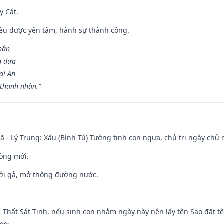
y Cát.
 đều được yên tâm, hành sự thành công.
hân
n đưa
ại An
 thanh nhàn.”
ã - Lý Trung: Xấu (Bình Tú) Tướng tinh con ngựa, chủ trị ngày chủ 
òng mới.
ưới gả, mở thông đường nước.
g Thất Sát Tinh, nếu sinh con nhằm ngày này nên lấy tên Sao đặt tê