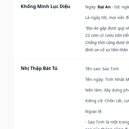
Khổng Minh Lục Diệu
Ngày:
Đại An
- tức ngà
Là ngày tốt, mọi việc
“Đại An gặp được quý n
Có cơm có rượu tiền tiễ
Chẳng thời cũng được Đ
Bình an vô sự tấm thân
Nhị Thập Bát Tú
Tên sao
: Sao Tinh
Tên ngày
: Tinh Nhật M
Nên làm
: Xây dựng ph
Kiêng cữ
: Chôn cất, c
Ngoại lệ
:
- Sao Tinh là một tron