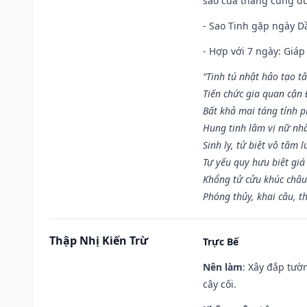
sao của tháng cũng đ
- Sao Tinh gặp ngày Dầ
- Hợp với 7 ngày: Giá
“Tinh tú nhật hảo tạo t
Tiến chức gia quan cận
Bất khả mai táng tính p
Hung tinh lâm vị nữ nh
Sinh ly, tử biệt vô tâm l
Tự yếu quy hưu biệt giá
Khổng tử cửu khúc châu
Phóng thủy, khai câu, t
Thập Nhị Kiến Trừ
Trực Bế
Nên làm
: Xây đắp tườ
cây cối.