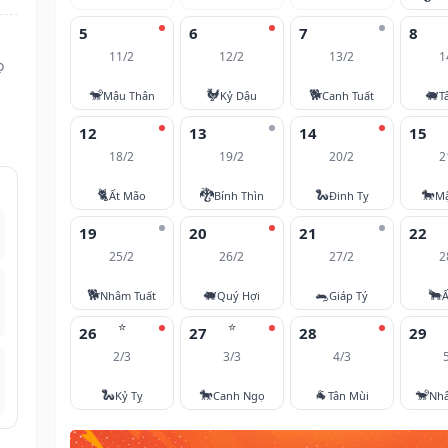
5
6
7
8
11/2
12/2
13/2
1
ọ
🐒
🐓
🐕
🐖
Mậu Thân
Kỷ Dậu
Canh Tuất
T
12
13
14
15
18/2
19/2
20/2
2
🐈
🐉
🐍
🐎
Ất Mão
Bính Thìn
Đinh Tỵ
M
19
20
21
22
25/2
26/2
27/2
2
🐕
🐖
🐀
🐂
Nhâm Tuất
Quý Hợi
Giáp Tý
Ấ
⭐
⭐
26
27
28
29
2/3
3/3
4/3
🐍
🐎
🐐
🐒
Kỷ Tỵ
Canh Ngọ
Tân Mùi
Nh