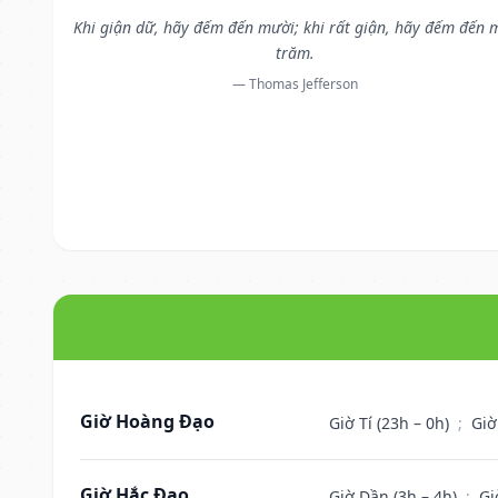
Khi giận dữ, hãy đếm đến mười; khi rất giận, hãy đếm đến 
trăm.
— Thomas Jefferson
Giờ Hoàng Đạo
Giờ Tí (23h – 0h)
;
Giờ
Giờ Hắc Đạo
Giờ Dần (3h – 4h)
;
Gi