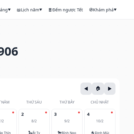
háng
📖
Lịch năm
🧧
Đếm ngược Tết
🧭
Khám phá
▼
▼
▼
906
 NĂM
THỨ SÁU
THỨ BẢY
CHỦ NHẬT
2
3
4
7/2
8/2
9/2
10/2
🐍
🐎
🐐
áp Thìn
Ất Tỵ
Bính Ngọ
Đinh Mùi