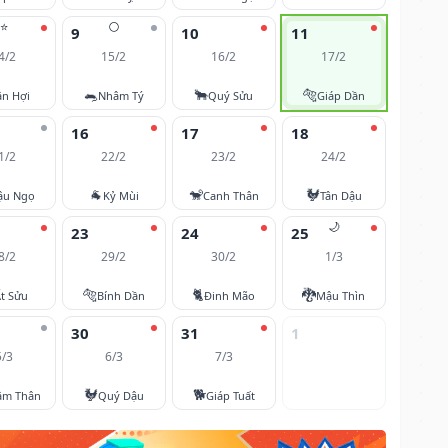
⭐
🌕
9
10
11
4/2
15/2
16/2
17/2
🐀
🐂
🐅
ân Hợi
Nhâm Tý
Quý Sửu
Giáp Dần
16
17
18
1/2
22/2
23/2
24/2
🐐
🐒
🐓
ậu Ngọ
Kỷ Mùi
Canh Thân
Tân Dậu
🌙
23
24
25
8/2
29/2
30/2
1/3
🐅
🐈
🐉
t Sửu
Bính Dần
Đinh Mão
Mậu Thìn
30
31
1
5/3
6/3
7/3
🐓
🐕
âm Thân
Quý Dậu
Giáp Tuất