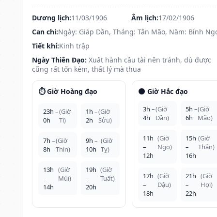
Dương lịch:
11/03/1906
Âm lịch:
17/02/1906
Can chi:
Ngày: Giáp Dần, Tháng: Tân Mão, Năm: Bính Ng
Tiết khí:
Kinh trập
Ngày Thiên Đạo:
Xuất hành cầu tài nên tránh, dù được
cũng rất tốn kém, thất lý mà thua
⏱️ Giờ Hoàng đạo
🌑 Giờ Hắc đạo
3h –
(Giờ
5h –
(Giờ
23h –
(Giờ
1h –
(Giờ
4h
Dần)
6h
Mão)
0h
Tí)
2h
Sửu)
11h
(Giờ
15h
(Giờ
7h –
(Giờ
9h –
(Giờ
–
Ngọ)
–
Thân)
8h
Thìn)
10h
Tỵ)
12h
16h
13h
(Giờ
19h
(Giờ
17h
(Giờ
21h
(Giờ
–
Mùi)
–
Tuất)
–
Dậu)
–
Hợi)
14h
20h
18h
22h