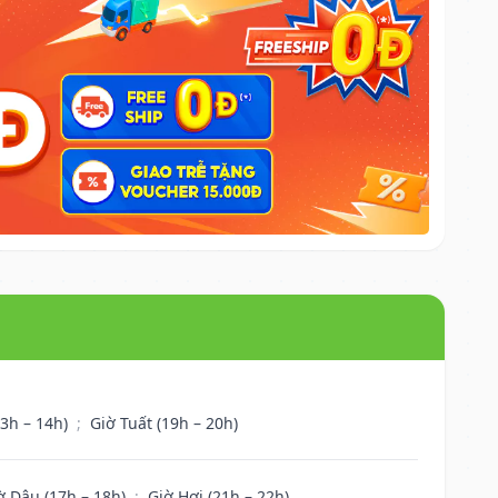
13h – 14h)
;
Giờ Tuất (19h – 20h)
ờ Dậu (17h – 18h)
;
Giờ Hợi (21h – 22h)