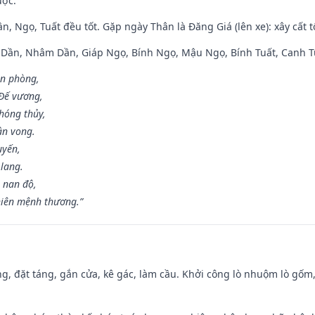
ược.
n, Ngọ, Tuất đều tốt. Gặp ngày Thân là Đăng Giá (lên xe): xây cất 
p Dần, Nhâm Dần, Giáp Ngọ, Bính Ngọ, Mậu Ngọ, Bính Tuất, Canh T
ân phòng,
 Đế vương,
hóng thủy,
ân vong.
uyến,
 lang.
 nan độ,
hiên mệnh thương.”
ng, đặt táng, gắn cửa, kê gác, làm cầu. Khởi công lò nhuộm lò gốm,