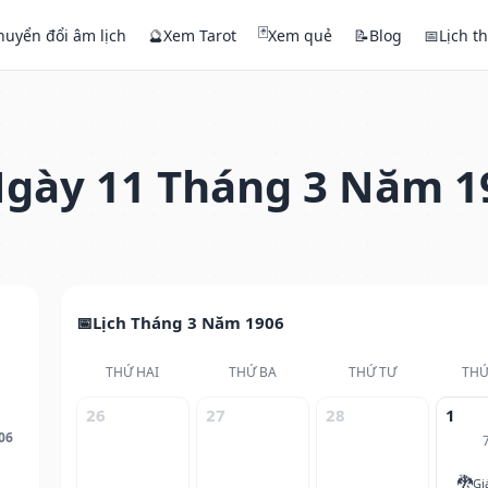
🃏
huyển đổi âm lịch
🔮
Xem Tarot
Xem quẻ
📝
Blog
📅
Lịch t
gày 11 Tháng 3 Năm 1
Lịch Tháng 3 Năm 1906
THỨ HAI
THỨ BA
THỨ TƯ
THỨ
26
27
28
1
06
🐉
Gi