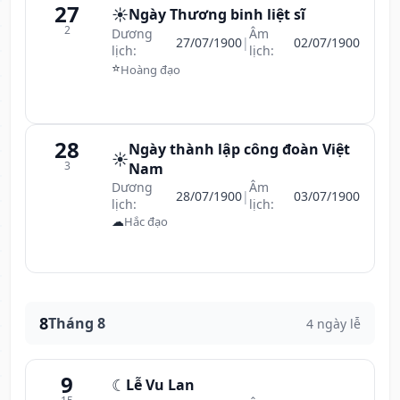
27
☀️
Ngày Thương binh liệt sĩ
2
Dương
Âm
27/07/1900
|
02/07/1900
lịch:
lịch:
⭐
Hoàng đạo
28
Ngày thành lập công đoàn Việt
☀️
3
Nam
Dương
Âm
28/07/1900
|
03/07/1900
lịch:
lịch:
☁
Hắc đạo
8
Tháng 8
4 ngày lễ
9
☾
Lễ Vu Lan