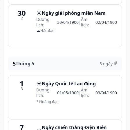
30
☀️
Ngày giải phóng miền Nam
2
Dương
Âm
30/04/1900
|
02/04/1900
lịch:
lịch:
☁
Hắc đạo
5
Tháng 5
5 ngày lễ
1
☀️
Ngày Quốc tế Lao động
3
Dương
Âm
01/05/1900
|
03/04/1900
lịch:
lịch:
⭐
Hoàng đạo
7
Ngày chiến thắng Điện Biên