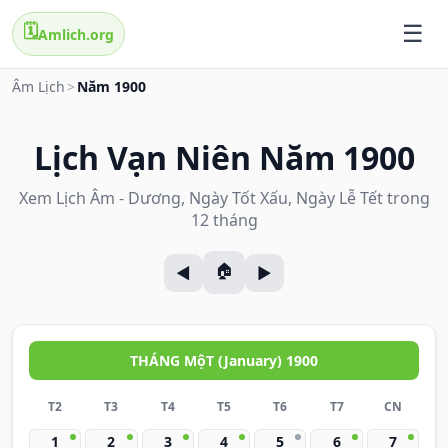
🗓️
Amlich.org
Âm Lịch
>
Năm 1900
Lịch Vạn Niên Năm 1900
Xem Lịch Âm - Dương, Ngày Tốt Xấu, Ngày Lễ Tết trong
12 tháng
THÁNG MộT (January) 1900
T2
T3
T4
T5
T6
T7
CN
1
2
3
4
5
6
7