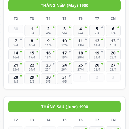
THÁNG NăM (May) 1900
T2
T3
T4
T5
T6
T7
CN
30
1
2
3
4
5
6
3/4
4/4
5/4
6/4
7/4
8/4
7
8
9
10
11
12
13
9/4
10/4
11/4
12/4
13/4
14/4
15/4
14
15
16
17
18
19
20
16/4
17/4
18/4
19/4
20/4
21/4
22/4
21
22
23
24
25
26
27
23/4
24/4
25/4
26/4
27/4
28/4
29/4
28
29
30
31
1
2
3
1/5
2/5
3/5
4/5
THÁNG SáU (June) 1900
T2
T3
T4
T5
T6
T7
CN