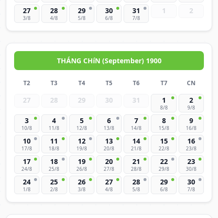
27
28
29
30
31
1
2
3/8
4/8
5/8
6/8
7/8
THÁNG CHíN (September) 1900
T2
T3
T4
T5
T6
T7
CN
27
28
29
30
31
1
2
8/8
9/8
3
4
5
6
7
8
9
10/8
11/8
12/8
13/8
14/8
15/8
16/8
10
11
12
13
14
15
16
17/8
18/8
19/8
20/8
21/8
22/8
23/8
17
18
19
20
21
22
23
24/8
25/8
26/8
27/8
28/8
29/8
30/8
24
25
26
27
28
29
30
1/8
2/8
3/8
4/8
5/8
6/8
7/8