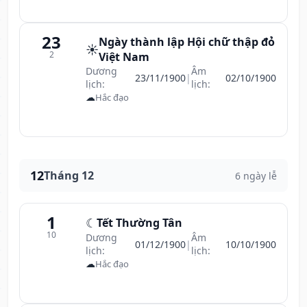
23
Ngày thành lập Hội chữ thập đỏ
☀️
2
Việt Nam
Dương
Âm
23/11/1900
|
02/10/1900
lịch:
lịch:
☁
Hắc đạo
12
Tháng 12
6 ngày lễ
1
☾
Tết Thường Tân
10
Dương
Âm
01/12/1900
|
10/10/1900
lịch:
lịch:
☁
Hắc đạo