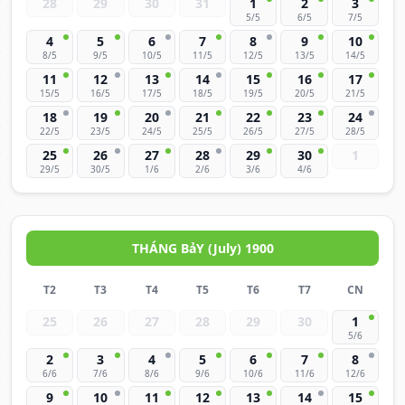
28
29
30
31
1
2
3
5/5
6/5
7/5
4
5
6
7
8
9
10
8/5
9/5
10/5
11/5
12/5
13/5
14/5
11
12
13
14
15
16
17
15/5
16/5
17/5
18/5
19/5
20/5
21/5
18
19
20
21
22
23
24
22/5
23/5
24/5
25/5
26/5
27/5
28/5
25
26
27
28
29
30
1
29/5
30/5
1/6
2/6
3/6
4/6
THÁNG BảY (July) 1900
T2
T3
T4
T5
T6
T7
CN
25
26
27
28
29
30
1
5/6
2
3
4
5
6
7
8
6/6
7/6
8/6
9/6
10/6
11/6
12/6
9
10
11
12
13
14
15