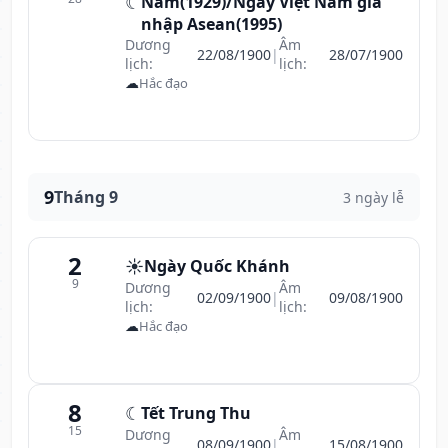
☾
Nam(1929)/Ngày Việt Nam gia
nhập Asean(1995)
Dương
Âm
22/08/1900
|
28/07/1900
lịch:
lịch:
☁
Hắc đạo
9
Tháng 9
3 ngày lễ
2
☀️
Ngày Quốc Khánh
9
Dương
Âm
02/09/1900
|
09/08/1900
lịch:
lịch:
☁
Hắc đạo
8
☾
Tết Trung Thu
15
Dương
Âm
08/09/1900
|
15/08/1900