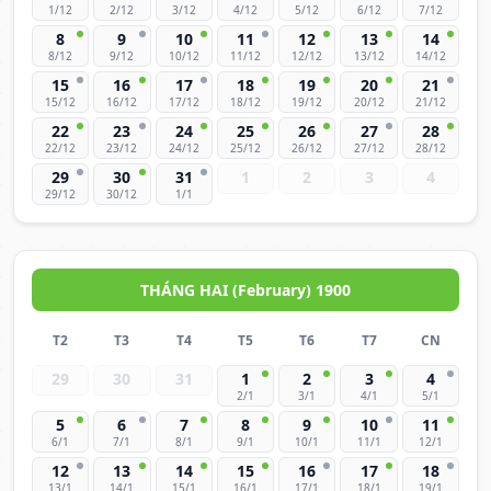
1/12
2/12
3/12
4/12
5/12
6/12
7/12
8
9
10
11
12
13
14
8/12
9/12
10/12
11/12
12/12
13/12
14/12
15
16
17
18
19
20
21
15/12
16/12
17/12
18/12
19/12
20/12
21/12
22
23
24
25
26
27
28
22/12
23/12
24/12
25/12
26/12
27/12
28/12
29
30
31
1
2
3
4
29/12
30/12
1/1
THÁNG HAI (February) 1900
T2
T3
T4
T5
T6
T7
CN
29
30
31
1
2
3
4
2/1
3/1
4/1
5/1
5
6
7
8
9
10
11
6/1
7/1
8/1
9/1
10/1
11/1
12/1
12
13
14
15
16
17
18
13/1
14/1
15/1
16/1
17/1
18/1
19/1