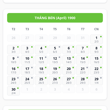
THÁNG BốN (April) 1900
T2
T3
T4
T5
T6
T7
CN
26
27
28
29
30
31
1
2/3
2
3
4
5
6
7
8
3/3
4/3
5/3
6/3
7/3
8/3
9/3
9
10
11
12
13
14
15
10/3
11/3
12/3
13/3
14/3
15/3
16/3
16
17
18
19
20
21
22
17/3
18/3
19/3
20/3
21/3
22/3
23/3
23
24
25
26
27
28
29
24/3
25/3
26/3
27/3
28/3
29/3
1/4
30
1
2
3
4
5
6
2/4