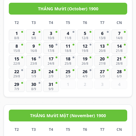
THÁNG MườI (October) 1900
T2
T3
T4
T5
T6
T7
CN
1
2
3
4
5
6
7
8/8
9/8
10/8
11/8
12/8
13/8
14/8
8
9
10
11
12
13
14
15/8
16/8
17/8
18/8
19/8
20/8
21/8
15
16
17
18
19
20
21
22/8
23/8
24/8
25/8
26/8
27/8
28/8
22
23
24
25
26
27
28
29/8
1/9
2/9
3/9
4/9
5/9
6/9
29
30
31
1
2
3
4
7/9
8/9
9/9
THÁNG MườI MộT (November) 1900
T2
T3
T4
T5
T6
T7
CN