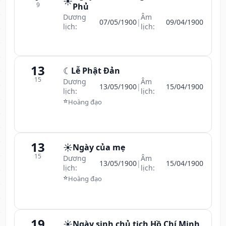
☀️
9
Phủ
Dương
Âm
07/05/1900
|
09/04/1900
lịch:
lịch:
13
☾
Lễ Phật Đản
15
Dương
Âm
13/05/1900
|
15/04/1900
lịch:
lịch:
⭐
Hoàng đạo
13
☀️
Ngày của mẹ
15
Dương
Âm
13/05/1900
|
15/04/1900
lịch:
lịch:
⭐
Hoàng đạo
19
☀️
Ngày sinh chủ tịch Hồ Chí Minh