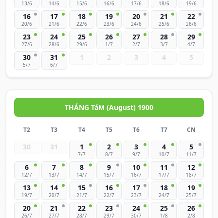
13/6
14/6
15/6
16/6
17/6
18/6
19/6
16
17
18
19
20
21
22
20/6
21/6
22/6
23/6
24/6
25/6
26/6
23
24
25
26
27
28
29
27/6
28/6
29/6
1/7
2/7
3/7
4/7
30
31
1
2
3
4
5
5/7
6/7
THÁNG TáM (August) 1900
T2
T3
T4
T5
T6
T7
CN
30
31
1
2
3
4
5
7/7
8/7
9/7
10/7
11/7
6
7
8
9
10
11
12
12/7
13/7
14/7
15/7
16/7
17/7
18/7
13
14
15
16
17
18
19
19/7
20/7
21/7
22/7
23/7
24/7
25/7
20
21
22
23
24
25
26
26/7
27/7
28/7
29/7
30/7
1/8
2/8