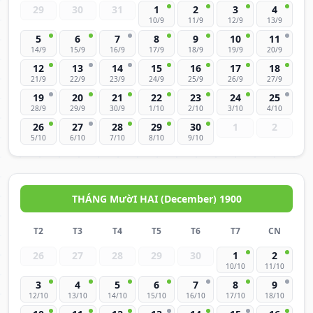
29
30
31
1
2
3
4
10/9
11/9
12/9
13/9
5
6
7
8
9
10
11
14/9
15/9
16/9
17/9
18/9
19/9
20/9
12
13
14
15
16
17
18
21/9
22/9
23/9
24/9
25/9
26/9
27/9
19
20
21
22
23
24
25
28/9
29/9
30/9
1/10
2/10
3/10
4/10
26
27
28
29
30
1
2
5/10
6/10
7/10
8/10
9/10
THÁNG MườI HAI (December) 1900
T2
T3
T4
T5
T6
T7
CN
26
27
28
29
30
1
2
10/10
11/10
3
4
5
6
7
8
9
12/10
13/10
14/10
15/10
16/10
17/10
18/10