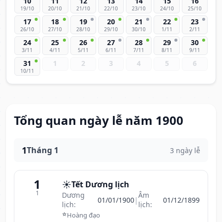
10
11
12
13
14
15
16
19/10
20/10
21/10
22/10
23/10
24/10
25/10
17
18
19
20
21
22
23
26/10
27/10
28/10
29/10
30/10
1/11
2/11
24
25
26
27
28
29
30
3/11
4/11
5/11
6/11
7/11
8/11
9/11
31
1
2
3
4
5
6
10/11
Tổng quan ngày lễ năm 1900
1
Tháng 1
3 ngày lễ
1
☀️
Tết Dương lịch
1
Dương
Âm
01/01/1900
|
01/12/1899
lịch:
lịch:
⭐
Hoàng đạo