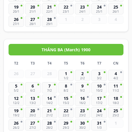
19
20
21
22
23
24
25
20/1
21/1
22/1
23/1
24/1
25/1
26/1
26
27
28
1
2
3
4
27/1
28/1
29/1
THÁNG BA (March) 1900
T2
T3
T4
T5
T6
T7
CN
26
27
28
1
2
3
4
1/2
2/2
3/2
4/2
5
6
7
8
9
10
11
5/2
6/2
7/2
8/2
9/2
10/2
11/2
12
13
14
15
16
17
18
12/2
13/2
14/2
15/2
16/2
17/2
18/2
19
20
21
22
23
24
25
19/2
20/2
21/2
22/2
23/2
24/2
25/2
26
27
28
29
30
31
1
26/2
27/2
28/2
29/2
30/2
1/3