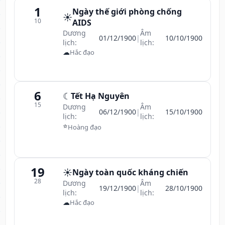
1
Ngày thế giới phòng chống
☀️
10
AIDS
Dương
Âm
01/12/1900
|
10/10/1900
lịch:
lịch:
☁
Hắc đạo
6
☾
Tết Hạ Nguyên
15
Dương
Âm
06/12/1900
|
15/10/1900
lịch:
lịch:
⭐
Hoàng đạo
19
☀️
Ngày toàn quốc kháng chiến
28
Dương
Âm
19/12/1900
|
28/10/1900
lịch:
lịch:
☁
Hắc đạo