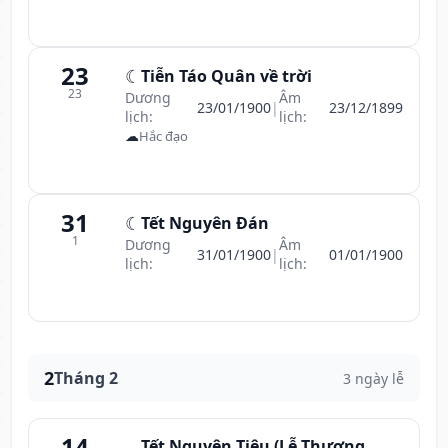
23
☾
Tiễn Táo Quân về trời
23
Dương
Âm
23/01/1900
|
23/12/1899
lịch:
lịch:
☁
Hắc đạo
31
☾
Tết Nguyên Đán
1
Dương
Âm
31/01/1900
|
01/01/1900
lịch:
lịch:
2
Tháng 2
3 ngày lễ
14
Tết Nguyên Tiêu (Lễ Thượng