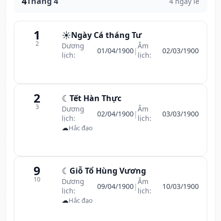
4
Tháng 4
4 ngày lễ
1
☀️
Ngày Cá tháng Tư
2
Dương
Âm
01/04/1900
|
02/03/1900
lịch:
lịch:
2
☾
Tết Hàn Thực
3
Dương
Âm
02/04/1900
|
03/03/1900
lịch:
lịch:
☁
Hắc đạo
9
☾
Giỗ Tổ Hùng Vương
10
Dương
Âm
09/04/1900
|
10/03/1900
lịch:
lịch:
☁
Hắc đạo