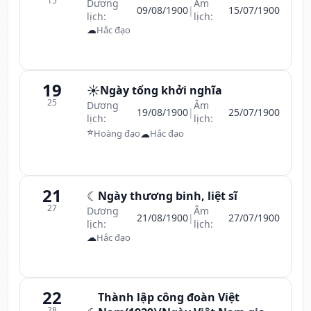
15
Dương
Âm
09/08/1900
|
15/07/1900
lịch:
lịch:
☁
Hắc đạo
19
☀️
Ngày tổng khởi nghĩa
25
Dương
Âm
19/08/1900
|
25/07/1900
lịch:
lịch:
⭐
☁
Hoàng đạo
Hắc đạo
21
☾
Ngày thương binh, liệt sĩ
27
Dương
Âm
21/08/1900
|
27/07/1900
lịch:
lịch:
☁
Hắc đạo
22
Thành lập công đoàn Việt
28