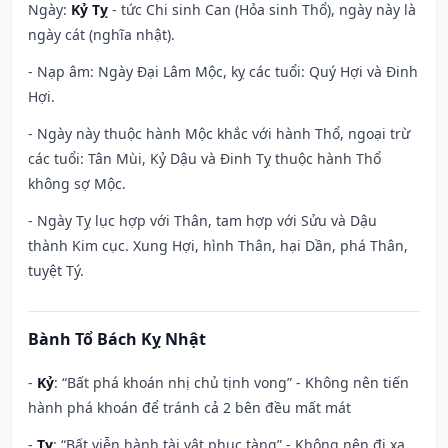
Ngày:
Kỷ Tỵ
- tức Chi sinh Can (Hỏa sinh Thổ), ngày này là
ngày cát (nghĩa nhật).
- Nạp âm: Ngày Đại Lâm Mộc, kỵ các tuổi: Quý Hợi và Đinh
Hợi.
- Ngày này thuộc hành Mộc khắc với hành Thổ, ngoại trừ
các tuổi: Tân Mùi, Kỷ Dậu và Đinh Tỵ thuộc hành Thổ
không sợ Mộc.
- Ngày Tỵ lục hợp với Thân, tam hợp với Sửu và Dậu
thành Kim cục. Xung Hợi, hình Thân, hại Dần, phá Thân,
tuyệt Tý.
Bành Tổ Bách Kỵ Nhật
-
Kỷ
: “Bất phá khoán nhị chủ tịnh vong” - Không nên tiến
hành phá khoán để tránh cả 2 bên đều mất mát
-
Tỵ
: “Bất viễn hành tài vật phục tàng” - Không nên đi xa