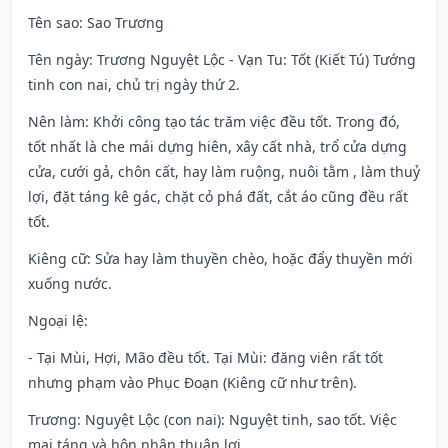
Tên sao
: Sao Trương
Tên ngày
: Trương Nguyệt Lộc - Vạn Tu: Tốt (Kiết Tú) Tướng
tinh con nai, chủ trị ngày thứ 2.
Nên làm
: Khởi công tạo tác trăm việc đều tốt. Trong đó,
tốt nhất là che mái dựng hiên, xây cất nhà, trổ cửa dựng
cửa, cưới gả, chôn cất, hay làm ruộng, nuôi tằm , làm thuỷ
lợi, đặt táng kê gác, chặt cỏ phá đất, cắt áo cũng đều rất
tốt.
Kiêng cữ
: Sửa hay làm thuyền chèo, hoặc đẩy thuyền mới
xuống nước.
Ngoại lệ
:
- Tại Mùi, Hợi, Mão đều tốt. Tại Mùi: đăng viên rất tốt
nhưng phạm vào Phục Đoạn (Kiêng cữ như trên).
Trương: Nguyệt Lộc (con nai): Nguyệt tinh, sao tốt. Việc
mai táng và hôn nhân thuận lợi.