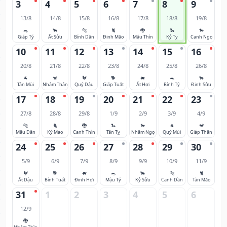
3
4
5
6
7
8
9
13/8
14/8
15/8
16/8
17/8
18/8
19/8
🐀
🐂
🐅
🐈
🐉
🐍
🐎
Giáp Tý
Ất Sửu
Bính Dần
Đinh Mão
Mậu Thìn
Kỷ Tỵ
Canh Ngọ
10
11
12
13
14
15
16
20/8
21/8
22/8
23/8
24/8
25/8
26/8
🐐
🐒
🐓
🐕
🐖
🐀
🐂
Tân Mùi
Nhâm Thân
Quý Dậu
Giáp Tuất
Ất Hợi
Bính Tý
Đinh Sửu
17
18
19
20
21
22
23
27/8
28/8
29/8
1/9
2/9
3/9
4/9
🐅
🐈
🐉
🐍
🐎
🐐
🐒
Mậu Dần
Kỷ Mão
Canh Thìn
Tân Tỵ
Nhâm Ngọ
Quý Mùi
Giáp Thân
24
25
26
27
28
29
30
5/9
6/9
7/9
8/9
9/9
10/9
11/9
🐓
🐕
🐖
🐀
🐂
🐅
🐈
Ất Dậu
Bính Tuất
Đinh Hợi
Mậu Tý
Kỷ Sửu
Canh Dần
Tân Mão
31
1
2
3
4
5
6
12/9
🐉