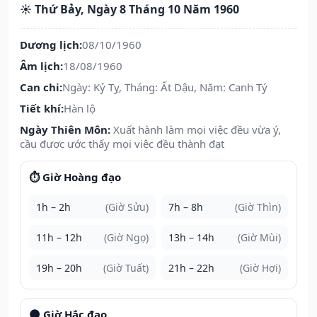
☀️ Thứ Bảy, Ngày 8 Tháng 10 Năm 1960
Dương lịch:
08/10/1960
Âm lịch:
18/08/1960
Can chi:
Ngày: Kỷ Tỵ, Tháng: Ất Dậu, Năm: Canh Tý
Tiết khí:
Hàn lộ
Ngày Thiên Môn:
Xuất hành làm mọi việc đều vừa ý,
cầu được ước thấy mọi việc đều thành đạt
⏱️ Giờ Hoàng đạo
1h – 2h
(Giờ Sửu)
7h – 8h
(Giờ Thìn)
11h – 12h
(Giờ Ngọ)
13h – 14h
(Giờ Mùi)
19h – 20h
(Giờ Tuất)
21h – 22h
(Giờ Hợi)
🌑 Giờ Hắc đạo