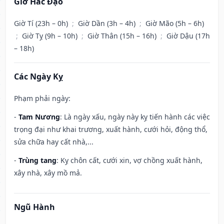
Giờ Hắc Đạo
Giờ Tí (23h – 0h)
;
Giờ Dần (3h – 4h)
;
Giờ Mão (5h – 6h)
;
Giờ Tỵ (9h – 10h)
;
Giờ Thân (15h – 16h)
;
Giờ Dậu (17h
– 18h)
Các Ngày Kỵ
Phạm phải ngày:
-
Tam Nương
: Là ngày xấu, ngày này kỵ tiến hành các việc
trọng đại như khai trương, xuất hành, cưới hỏi, động thổ,
sửa chữa hay cất nhà,...
-
Trùng tang
: Kỵ chôn cất, cưới xin, vợ chồng xuất hành,
xây nhà, xây mồ mả.
Ngũ Hành