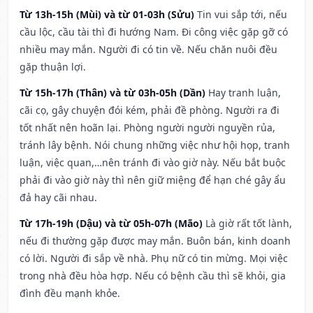
Từ 13h-15h (Mùi) và từ 01-03h (Sửu)
Tin vui sắp tới, nếu
cầu lộc, cầu tài thì đi hướng Nam. Đi công việc gặp gỡ có
nhiều may mắn. Người đi có tin về. Nếu chăn nuôi đều
gặp thuận lợi.
Từ 15h-17h (Thân) và từ 03h-05h (Dần)
Hay tranh luận,
cãi cọ, gây chuyện đói kém, phải đề phòng. Người ra đi
tốt nhất nên hoãn lại. Phòng người người nguyền rủa,
tránh lây bệnh. Nói chung những việc như hội họp, tranh
luận, việc quan,…nên tránh đi vào giờ này. Nếu bắt buộc
phải đi vào giờ này thì nên giữ miệng để hạn ché gây ẩu
đả hay cãi nhau.
Từ 17h-19h (Dậu) và từ 05h-07h (Mão)
Là giờ rất tốt lành,
nếu đi thường gặp được may mắn. Buôn bán, kinh doanh
có lời. Người đi sắp về nhà. Phụ nữ có tin mừng. Mọi việc
trong nhà đều hòa hợp. Nếu có bệnh cầu thì sẽ khỏi, gia
đình đều mạnh khỏe.