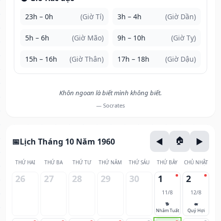
23h – 0h
(Giờ Tí)
3h – 4h
(Giờ Dần)
5h – 6h
(Giờ Mão)
9h – 10h
(Giờ Tỵ)
15h – 16h
(Giờ Thân)
17h – 18h
(Giờ Dậu)
Khôn ngoan là biết mình không biết.
— Socrates
Lịch Tháng 10 Năm 1960
THỨ HAI
THỨ BA
THỨ TƯ
THỨ NĂM
THỨ SÁU
THỨ BẢY
CHỦ NHẬT
26
27
28
29
30
1
2
11/8
12/8
🐕
🐖
Nhâm Tuất
Quý Hợi