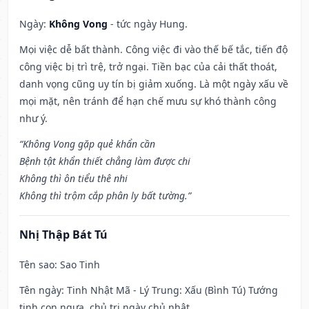
Ngày:
Không Vong
- tức ngày Hung.
Mọi việc dễ bất thành. Công việc đi vào thế bế tắc, tiến độ
công việc bị trì trệ, trở ngại. Tiền bạc của cải thất thoát,
danh vọng cũng uy tín bị giảm xuống. Là một ngày xấu về
mọi mặt, nên tránh để hạn chế mưu sự khó thành công
như ý.
“Không Vong gặp quẻ khẩn cần
Bệnh tật khẩn thiết chẳng làm được chi
Không thì ôn tiểu thê nhi
Không thì trộm cắp phân ly bất tường.”
Nhị Thập Bát Tú
Tên sao
: Sao Tinh
Tên ngày
: Tinh Nhật Mã - Lý Trung: Xấu (Bình Tú) Tướng
tinh con ngựa, chủ trị ngày chủ nhật.