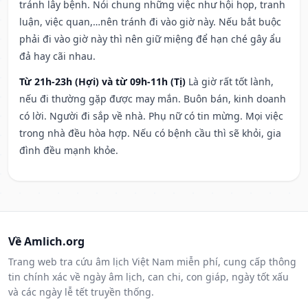
tránh lây bệnh. Nói chung những việc như hội họp, tranh
luận, việc quan,…nên tránh đi vào giờ này. Nếu bắt buộc
phải đi vào giờ này thì nên giữ miệng để hạn ché gây ẩu
đả hay cãi nhau.
Từ 21h-23h (Hợi) và từ 09h-11h (Tị)
Là giờ rất tốt lành,
nếu đi thường gặp được may mắn. Buôn bán, kinh doanh
có lời. Người đi sắp về nhà. Phụ nữ có tin mừng. Mọi việc
trong nhà đều hòa hợp. Nếu có bệnh cầu thì sẽ khỏi, gia
đình đều mạnh khỏe.
Về Amlich.org
Trang web tra cứu âm lịch Việt Nam miễn phí, cung cấp thông
tin chính xác về ngày âm lịch, can chi, con giáp, ngày tốt xấu
và các ngày lễ tết truyền thống.