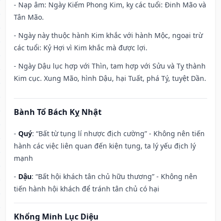
- Nạp âm: Ngày Kiếm Phong Kim, kỵ các tuổi: Đinh Mão và
Tân Mão.
- Ngày này thuộc hành Kim khắc với hành Mộc, ngoại trừ
các tuổi: Kỷ Hợi vì Kim khắc mà được lợi.
- Ngày Dậu lục hợp với Thìn, tam hợp với Sửu và Tỵ thành
Kim cục. Xung Mão, hình Dậu, hại Tuất, phá Tý, tuyệt Dần.
Bành Tổ Bách Kỵ Nhật
-
Quý
: “Bất từ tụng lí nhược địch cường” - Không nên tiến
hành các việc liên quan đến kiện tụng, ta lý yếu địch lý
mạnh
-
Dậu
: “Bất hội khách tân chủ hữu thương” - Không nên
tiến hành hội khách để tránh tân chủ có hại
Khổng Minh Lục Diệu