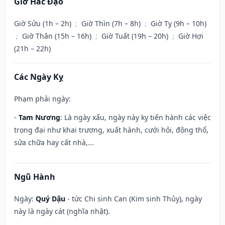
Giờ Hắc Đạo
Giờ Sửu (1h – 2h)
;
Giờ Thìn (7h – 8h)
;
Giờ Tỵ (9h – 10h)
;
Giờ Thân (15h – 16h)
;
Giờ Tuất (19h – 20h)
;
Giờ Hợi
(21h – 22h)
Các Ngày Kỵ
Phạm phải ngày:
-
Tam Nương
: Là ngày xấu, ngày này kỵ tiến hành các việc
trọng đại như khai trương, xuất hành, cưới hỏi, động thổ,
sửa chữa hay cất nhà,...
Ngũ Hành
Ngày:
Quý Dậu
- tức Chi sinh Can (Kim sinh Thủy), ngày
này là ngày cát (nghĩa nhật).