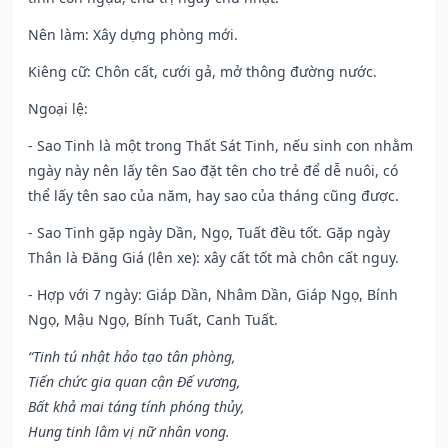
Nên làm
: Xây dựng phòng mới.
Kiêng cữ
: Chôn cất, cưới gả, mở thông đường nước.
Ngoại lệ
:
- Sao Tinh là một trong Thất Sát Tinh, nếu sinh con nhằm
ngày này nên lấy tên Sao đặt tên cho trẻ để dễ nuôi, có
thể lấy tên sao của năm, hay sao của tháng cũng được.
- Sao Tinh gặp ngày Dần, Ngọ, Tuất đều tốt. Gặp ngày
Thân là Đăng Giá (lên xe): xây cất tốt mà chôn cất nguy.
- Hợp với 7 ngày: Giáp Dần, Nhâm Dần, Giáp Ngọ, Bính
Ngọ, Mậu Ngọ, Bính Tuất, Canh Tuất.
“Tinh tú nhật hảo tạo tân phòng,
Tiến chức gia quan cận Đế vương,
Bất khả mai táng tính phóng thủy,
Hung tinh lâm vị nữ nhân vong.