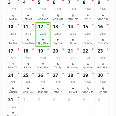
3
4
5
6
7
8
9
13/8
14/8
15/8
16/8
17/8
18/8
19/8
🐀
🐂
🐅
🐈
🐉
🐍
🐎
Giáp Tý
Ất Sửu
Bính Dần
Đinh Mão
Mậu Thìn
Kỷ Tỵ
Canh Ngọ
10
11
12
13
14
15
16
20/8
21/8
22/8
23/8
24/8
25/8
26/8
🐐
🐒
🐓
🐕
🐖
🐀
🐂
Tân Mùi
Nhâm Thân
Quý Dậu
Giáp Tuất
Ất Hợi
Bính Tý
Đinh Sửu
17
18
19
20
21
22
23
27/8
28/8
29/8
1/9
2/9
3/9
4/9
🐅
🐈
🐉
🐍
🐎
🐐
🐒
Mậu Dần
Kỷ Mão
Canh Thìn
Tân Tỵ
Nhâm Ngọ
Quý Mùi
Giáp Thân
24
25
26
27
28
29
30
5/9
6/9
7/9
8/9
9/9
10/9
11/9
🐓
🐕
🐖
🐀
🐂
🐅
🐈
Ất Dậu
Bính Tuất
Đinh Hợi
Mậu Tý
Kỷ Sửu
Canh Dần
Tân Mão
31
1
2
3
4
5
6
12/9
🐉