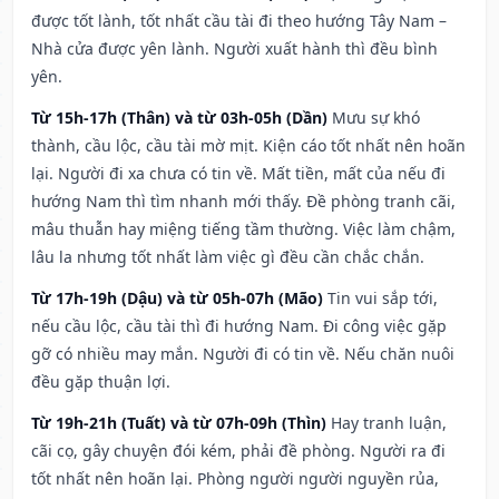
được tốt lành, tốt nhất cầu tài đi theo hướng Tây Nam –
Nhà cửa được yên lành. Người xuất hành thì đều bình
yên.
Từ 15h-17h (Thân) và từ 03h-05h (Dần)
Mưu sự khó
thành, cầu lộc, cầu tài mờ mịt. Kiện cáo tốt nhất nên hoãn
lại. Người đi xa chưa có tin về. Mất tiền, mất của nếu đi
hướng Nam thì tìm nhanh mới thấy. Đề phòng tranh cãi,
mâu thuẫn hay miệng tiếng tầm thường. Việc làm chậm,
lâu la nhưng tốt nhất làm việc gì đều cần chắc chắn.
Từ 17h-19h (Dậu) và từ 05h-07h (Mão)
Tin vui sắp tới,
nếu cầu lộc, cầu tài thì đi hướng Nam. Đi công việc gặp
gỡ có nhiều may mắn. Người đi có tin về. Nếu chăn nuôi
đều gặp thuận lợi.
Từ 19h-21h (Tuất) và từ 07h-09h (Thìn)
Hay tranh luận,
cãi cọ, gây chuyện đói kém, phải đề phòng. Người ra đi
tốt nhất nên hoãn lại. Phòng người người nguyền rủa,