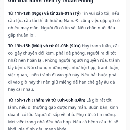
Giờ xuất hành Theo Lý Thuần Phong
Từ 11h-13h (Ngọ) và từ 23h-01h (Tý)
Tin vui sắp tới, nếu
cầu lộc, cầu tài thì đi hướng Nam. Đi công việc gặp gỡ có
nhiều may mắn. Người đi có tin về. Nếu chăn nuôi đều
gặp thuận lợi.
Từ 13h-15h (Mùi) và từ 01-03h (Sửu)
Hay tranh luận, cãi
cọ, gây chuyện đói kém, phải đề phòng. Người ra đi tốt
nhất nên hoãn lại. Phòng người người nguyền rủa, tránh
lây bệnh. Nói chung những việc như hội họp, tranh luận,
việc quan,…nên tránh đi vào giờ này. Nếu bắt buộc phải
đi vào giờ này thì nên giữ miệng để hạn ché gây ẩu đả
hay cãi nhau.
Từ 15h-17h (Thân) và từ 03h-05h (Dần)
Là giờ rất tốt
lành, nếu đi thường gặp được may mắn. Buôn bán, kinh
doanh có lời. Người đi sắp về nhà. Phụ nữ có tin mừng.
Mọi việc trong nhà đều hòa hợp. Nếu có bệnh cầu thì sẽ
khỏi, gia đình đều mạnh khỏe.