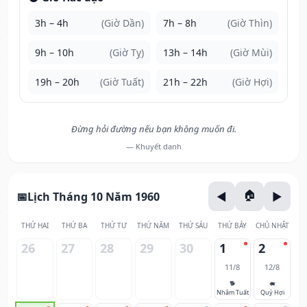
3h – 4h
(Giờ Dần)
7h – 8h
(Giờ Thìn)
9h – 10h
(Giờ Tỵ)
13h – 14h
(Giờ Mùi)
19h – 20h
(Giờ Tuất)
21h – 22h
(Giờ Hợi)
Đừng hỏi đường nếu bạn không muốn đi.
— Khuyết danh
Lịch Tháng 10 Năm 1960
THỨ HAI
THỨ BA
THỨ TƯ
THỨ NĂM
THỨ SÁU
THỨ BẢY
CHỦ NHẬT
26
27
28
29
30
1
2
11/8
12/8
🐕
🐖
Nhâm Tuất
Quý Hợi