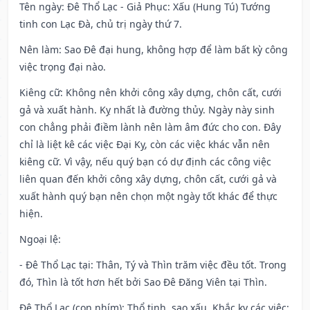
Tên ngày
: Đê Thổ Lạc - Giả Phục: Xấu (Hung Tú) Tướng
tinh con Lạc Đà, chủ trị ngày thứ 7.
Nên làm
: Sao Đê đại hung, không hợp để làm bất kỳ công
việc trọng đại nào.
Kiêng cữ
: Không nên khởi công xây dựng, chôn cất, cưới
gả và xuất hành. Kỵ nhất là đường thủy. Ngày này sinh
con chẳng phải điềm lành nên làm âm đức cho con. Đây
chỉ là liệt kê các việc Đại Kỵ, còn các việc khác vẫn nên
kiêng cữ. Vì vậy, nếu quý bạn có dự định các công việc
liên quan đến khởi công xây dựng, chôn cất, cưới gả và
xuất hành quý bạn nên chọn một ngày tốt khác để thực
hiện.
Ngoại lệ
:
- Đê Thổ Lạc tại: Thân, Tý và Thìn trăm việc đều tốt. Trong
đó, Thìn là tốt hơn hết bởi Sao Đê Đăng Viên tại Thìn.
Đê Thổ Lạc (con nhím): Thổ tinh, sao xấu. Khắc kỵ các việc: