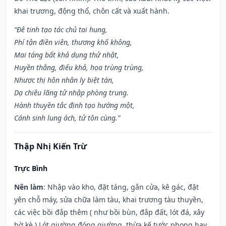
khai trương, động thổ, chôn cất và xuất hành.
“Đê tinh tạo tác chủ tai hung,
Phí tận điền viên, thương khố không,
Mai táng bất khả dụng thử nhật,
Huyền thằng, điếu khả, họa trùng trùng,
Nhược thị hôn nhân ly biệt tán,
Dạ chiêu lãng tử nhập phòng trung.
Hành thuyền tắc định tạo hướng một,
Cánh sinh lung ách, tử tôn cùng.”
Thập Nhị Kiến Trừ
Trực Bình
Nên làm
: Nhập vào kho, đặt táng, gắn cửa, kê gác, đặt
yên chỗ máy, sửa chữa làm tàu, khai trương tàu thuyền,
các việc bồi đắp thêm ( như bồi bùn, đắp đất, lót đá, xây
bờ kè.) Lót giường đóng giường, thừa kế tước phong hay