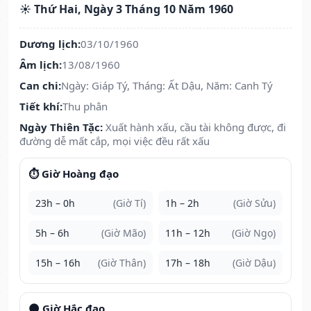
☀️ Thứ Hai, Ngày 3 Tháng 10 Năm 1960
Dương lịch:
03/10/1960
Âm lịch:
13/08/1960
Can chi:
Ngày: Giáp Tý, Tháng: Ất Dậu, Năm: Canh Tý
Tiết khí:
Thu phân
Ngày Thiên Tặc:
Xuất hành xấu, cầu tài không được, đi
đường dễ mất cắp, mọi việc đều rất xấu
⏱️ Giờ Hoàng đạo
23h – 0h
(Giờ Tí)
1h – 2h
(Giờ Sửu)
5h – 6h
(Giờ Mão)
11h – 12h
(Giờ Ngọ)
15h – 16h
(Giờ Thân)
17h – 18h
(Giờ Dậu)
🌑 Giờ Hắc đạo