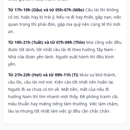
Từ 17h-19h (Dậu) và từ 05h-07h (Mão)
Cầu tài thì không
có lợi, hoặc hay bị trái ý. Nếu ra đi hay thiệt, gặp nạn, việc
quan trọng thì phải đòn, gặp ma quỷ nên cúng tế thì mới
an.
Từ 19h-21h (Tuất) và từ 07h-09h (Thìn)
Mọi công việc đều
được tốt lành, tốt nhất cầu tài đi theo hướng Tây Nam –
Nhà cửa được yên lành. Người xuất hành thì đều bình
yên.
Từ 21h-23h (Hợi) và từ 09h-11h (Tị)
Mưu sự khó thành,
cầu lộc, cầu tài mờ mịt. Kiện cáo tốt nhất nên hoãn lại.
Người đi xa chưa có tin về. Mất tiền, mất của nếu đi
hướng Nam thì tìm nhanh mới thấy. Đề phòng tranh cãi,
mâu thuẫn hay miệng tiếng tầm thường. Việc làm chậm,
lâu la nhưng tốt nhất làm việc gì đều cần chắc chắn.