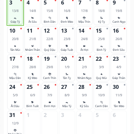
3
4
5
6
7
8
9
13/8
14/8
15/8
16/8
17/8
18/8
19/8
🐀
🐂
🐅
🐈
🐉
🐍
🐎
Giáp Tý
Ất Sửu
Bính Dần
Đinh Mão
Mậu Thìn
Kỷ Tỵ
Canh Ngọ
10
11
12
13
14
15
16
20/8
21/8
22/8
23/8
24/8
25/8
26/8
🐐
🐒
🐓
🐕
🐖
🐀
🐂
Tân Mùi
Nhâm Thân
Quý Dậu
Giáp Tuất
Ất Hợi
Bính Tý
Đinh Sửu
17
18
19
20
21
22
23
27/8
28/8
29/8
1/9
2/9
3/9
4/9
🐅
🐈
🐉
🐍
🐎
🐐
🐒
Mậu Dần
Kỷ Mão
Canh Thìn
Tân Tỵ
Nhâm Ngọ
Quý Mùi
Giáp Thân
24
25
26
27
28
29
30
5/9
6/9
7/9
8/9
9/9
10/9
11/9
🐓
🐕
🐖
🐀
🐂
🐅
🐈
Ất Dậu
Bính Tuất
Đinh Hợi
Mậu Tý
Kỷ Sửu
Canh Dần
Tân Mão
31
1
2
3
4
5
6
12/9
🐉