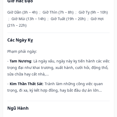
Giờ Hắc Đạo
Giờ Dần (3h – 4h)
;
Giờ Thìn (7h – 8h)
;
Giờ Tỵ (9h – 10h)
;
Giờ Mùi (13h – 14h)
;
Giờ Tuất (19h – 20h)
;
Giờ Hợi
(21h – 22h)
Các Ngày Kỵ
Phạm phải ngày:
-
Tam Nương
: Là ngày xấu, ngày này kỵ tiến hành các việc
trọng đại như khai trương, xuất hành, cưới hỏi, động thổ,
sửa chữa hay cất nhà,...
-
Kim Thần Thất Sát
: Tránh làm những công việc quan
trọng, đi xa, ký kết hợp đồng, hay bắt đầu dự án lớn...
Ngũ Hành