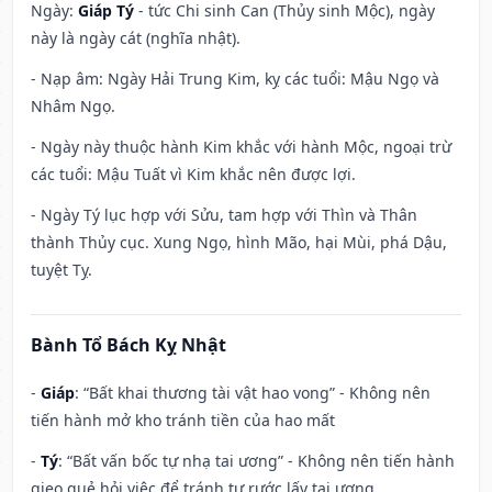
Ngày:
Giáp Tý
- tức Chi sinh Can (Thủy sinh Mộc), ngày
này là ngày cát (nghĩa nhật).
- Nạp âm: Ngày Hải Trung Kim, kỵ các tuổi: Mậu Ngọ và
Nhâm Ngọ.
- Ngày này thuộc hành Kim khắc với hành Mộc, ngoại trừ
các tuổi: Mậu Tuất vì Kim khắc nên được lợi.
- Ngày Tý lục hợp với Sửu, tam hợp với Thìn và Thân
thành Thủy cục. Xung Ngọ, hình Mão, hại Mùi, phá Dậu,
tuyệt Tỵ.
Bành Tổ Bách Kỵ Nhật
-
Giáp
: “Bất khai thương tài vật hao vong” - Không nên
tiến hành mở kho tránh tiền của hao mất
-
Tý
: “Bất vấn bốc tự nhạ tai ương” - Không nên tiến hành
gieo quẻ hỏi việc để tránh tự rước lấy tai ương