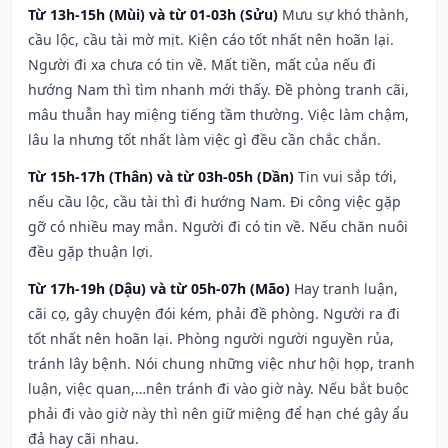
Từ 13h-15h (Mùi) và từ 01-03h (Sửu)
Mưu sự khó thành,
cầu lộc, cầu tài mờ mịt. Kiện cáo tốt nhất nên hoãn lại.
Người đi xa chưa có tin về. Mất tiền, mất của nếu đi
hướng Nam thì tìm nhanh mới thấy. Đề phòng tranh cãi,
mâu thuẫn hay miệng tiếng tầm thường. Việc làm chậm,
lâu la nhưng tốt nhất làm việc gì đều cần chắc chắn.
Từ 15h-17h (Thân) và từ 03h-05h (Dần)
Tin vui sắp tới,
nếu cầu lộc, cầu tài thì đi hướng Nam. Đi công việc gặp
gỡ có nhiều may mắn. Người đi có tin về. Nếu chăn nuôi
đều gặp thuận lợi.
Từ 17h-19h (Dậu) và từ 05h-07h (Mão)
Hay tranh luận,
cãi cọ, gây chuyện đói kém, phải đề phòng. Người ra đi
tốt nhất nên hoãn lại. Phòng người người nguyền rủa,
tránh lây bệnh. Nói chung những việc như hội họp, tranh
luận, việc quan,…nên tránh đi vào giờ này. Nếu bắt buộc
phải đi vào giờ này thì nên giữ miệng để hạn ché gây ẩu
đả hay cãi nhau.