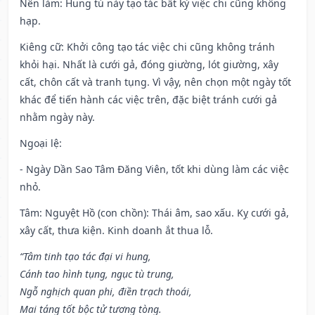
Nên làm
: Hung tú này tạo tác bất kỳ việc chi cũng không
hạp.
Kiêng cữ
: Khởi công tạo tác việc chi cũng không tránh
khỏi hại. Nhất là cưới gả, đóng giường, lót giường, xây
cất, chôn cất và tranh tụng. Vì vậy, nên chọn một ngày tốt
khác để tiến hành các việc trên, đặc biệt tránh cưới gả
nhằm ngày này.
Ngoại lệ
:
- Ngày Dần Sao Tâm Đăng Viên, tốt khi dùng làm các việc
nhỏ.
Tâm: Nguyệt Hồ (con chồn): Thái âm, sao xấu. Kỵ cưới gả,
xây cất, thưa kiện. Kinh doanh ắt thua lỗ.
“Tâm tinh tạo tác đại vi hung,
Cánh tao hình tụng, ngục tù trung,
Ngỗ nghịch quan phi, điền trạch thoái,
Mai táng tốt bộc tử tương tòng.