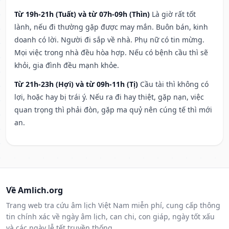
Từ 19h-21h (Tuất) và từ 07h-09h (Thìn)
Là giờ rất tốt
lành, nếu đi thường gặp được may mắn. Buôn bán, kinh
doanh có lời. Người đi sắp về nhà. Phụ nữ có tin mừng.
Mọi việc trong nhà đều hòa hợp. Nếu có bệnh cầu thì sẽ
khỏi, gia đình đều mạnh khỏe.
Từ 21h-23h (Hợi) và từ 09h-11h (Tị)
Cầu tài thì không có
lợi, hoặc hay bị trái ý. Nếu ra đi hay thiệt, gặp nạn, việc
quan trọng thì phải đòn, gặp ma quỷ nên cúng tế thì mới
an.
Về Amlich.org
Trang web tra cứu âm lịch Việt Nam miễn phí, cung cấp thông
tin chính xác về ngày âm lịch, can chi, con giáp, ngày tốt xấu
và các ngày lễ tết truyền thống.