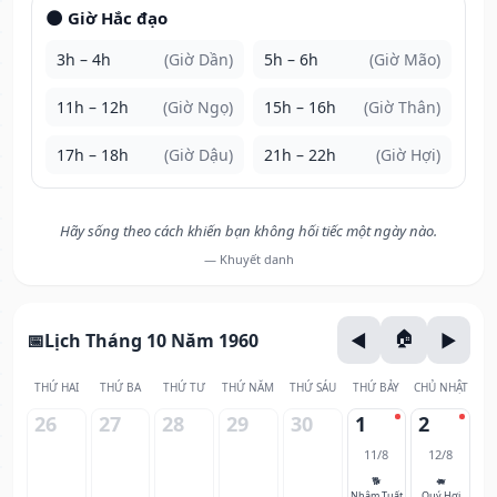
🌑 Giờ Hắc đạo
3h – 4h
(Giờ Dần)
5h – 6h
(Giờ Mão)
11h – 12h
(Giờ Ngọ)
15h – 16h
(Giờ Thân)
17h – 18h
(Giờ Dậu)
21h – 22h
(Giờ Hợi)
Hãy sống theo cách khiến bạn không hối tiếc một ngày nào.
— Khuyết danh
Lịch Tháng 10 Năm 1960
THỨ HAI
THỨ BA
THỨ TƯ
THỨ NĂM
THỨ SÁU
THỨ BẢY
CHỦ NHẬT
26
27
28
29
30
1
2
11/8
12/8
🐕
🐖
Nhâm Tuất
Quý Hợi