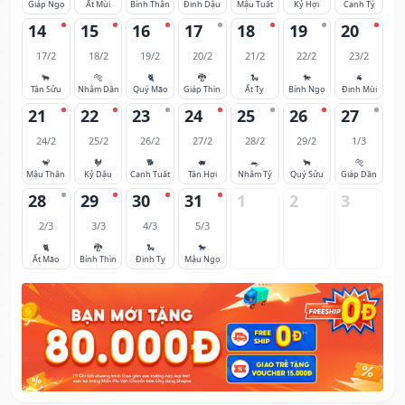
Giáp Ngọ
Ất Mùi
Bính Thân
Đinh Dậu
Mậu Tuất
Kỷ Hợi
Canh Tý
14
15
16
17
18
19
20
17/2
18/2
19/2
20/2
21/2
22/2
23/2
🐂
🐅
🐈
🐉
🐍
🐎
🐐
Tân Sửu
Nhâm Dần
Quý Mão
Giáp Thìn
Ất Tỵ
Bính Ngọ
Đinh Mùi
21
22
23
24
25
26
27
24/2
25/2
26/2
27/2
28/2
29/2
1/3
🐒
🐓
🐕
🐖
🐀
🐂
🐅
Mậu Thân
Kỷ Dậu
Canh Tuất
Tân Hợi
Nhâm Tý
Quý Sửu
Giáp Dần
28
29
30
31
1
2
3
2/3
3/3
4/3
5/3
🐈
🐉
🐍
🐎
Ất Mão
Bính Thìn
Đinh Tỵ
Mậu Ngọ