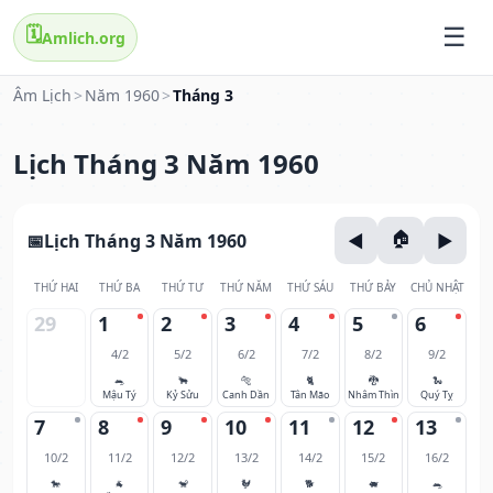
🗓️
Amlich.org
Âm Lịch
>
Năm 1960
>
Tháng 3
Lịch Tháng 3 Năm 1960
Lịch Tháng 3 Năm 1960
THỨ HAI
THỨ BA
THỨ TƯ
THỨ NĂM
THỨ SÁU
THỨ BẢY
CHỦ NHẬT
29
1
2
3
4
5
6
4/2
5/2
6/2
7/2
8/2
9/2
🐀
🐂
🐅
🐈
🐉
🐍
Mậu Tý
Kỷ Sửu
Canh Dần
Tân Mão
Nhâm Thìn
Quý Tỵ
7
8
9
10
11
12
13
10/2
11/2
12/2
13/2
14/2
15/2
16/2
🐎
🐐
🐒
🐓
🐕
🐖
🐀