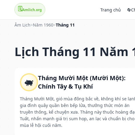
🗓️
Trang chủ
🔄
C
Amlich.org
Âm Lịch
>
Năm 1960
>
Tháng 11
Lịch Tháng 11 Năm 
Tháng Mười Một (Mười Một):
🐖
Chính Tây & Tụ Khí
Tháng Mười Một, gió mùa đông bắc về, không khí se lạn
gia đình quây quần bên bếp lửa, thưởng thức món ăn
truyền thống, kể chuyện xưa. Tháng này thuộc hoàng đạ
Tuất, nhấn mạnh giá trị sum họp, an lạc và chuẩn bị cho
mùa lễ hội cuối năm.