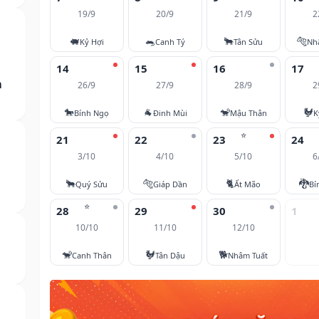
19/9
20/9
21/9
2
🐖
🐀
🐂
🐅
Kỷ Hợi
Canh Tý
Tân Sửu
Nh
14
15
16
17
m
26/9
27/9
28/9
2
🐎
🐐
🐒
🐓
Bính Ngọ
Đinh Mùi
Mậu Thân
K
⭐
21
22
23
24
3/10
4/10
5/10
6
🐂
🐅
🐈
🐉
Quý Sửu
Giáp Dần
Ất Mão
Bí
⭐
28
29
30
1
10/10
11/10
12/10
🐒
🐓
🐕
Canh Thân
Tân Dậu
Nhâm Tuất