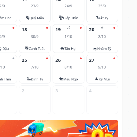
2/9
23/9
24/9
25/9
🐈
🐉
🐍
âm Dần
Quý Mão
Giáp Thìn
Ất Tỵ
🌙
⭐
18
19
20
9/9
30/9
1/10
2/10
🐕
🐖
🐀
ỷ Dậu
Canh Tuất
Tân Hợi
Nhâm Tý
25
26
27
/10
7/10
8/10
9/10
🐍
🐎
🐐
nh Thìn
Đinh Tỵ
Mậu Ngọ
Kỷ Mùi
2
3
4