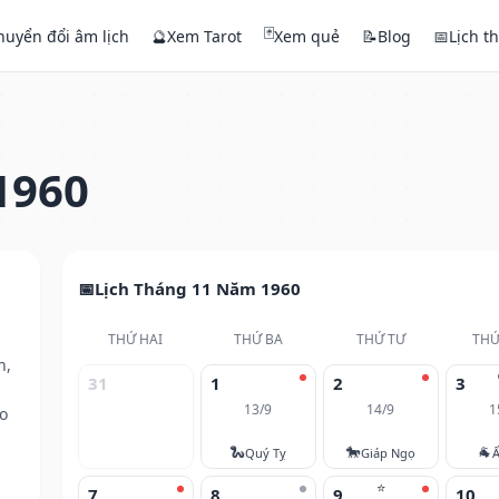
🃏
huyển đổi âm lịch
🔮
Xem Tarot
Xem quẻ
📝
Blog
📅
Lịch t
1960
Lịch Tháng 11 Năm 1960
THỨ HAI
THỨ BA
THỨ TƯ
THỨ
h,
31
1
2
3
13/9
14/9
1
o
🐍
🐎
🐐
Quý Tỵ
Giáp Ngọ
Ấ
⭐
7
8
9
10