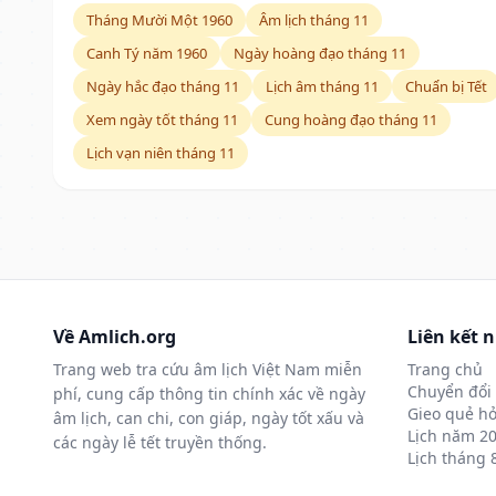
Tháng Mười Một 1960
Âm lịch tháng 11
Canh Tý năm 1960
Ngày hoàng đạo tháng 11
Ngày hắc đạo tháng 11
Lịch âm tháng 11
Chuẩn bị Tết
Xem ngày tốt tháng 11
Cung hoàng đạo tháng 11
Lịch vạn niên tháng 11
Về Amlich.org
Liên kết 
Trang web tra cứu âm lịch Việt Nam miễn
Trang chủ
Chuyển đổi 
phí, cung cấp thông tin chính xác về ngày
Gieo quẻ hỏ
âm lịch, can chi, con giáp, ngày tốt xấu và
Lịch năm 2
các ngày lễ tết truyền thống.
Lịch tháng 