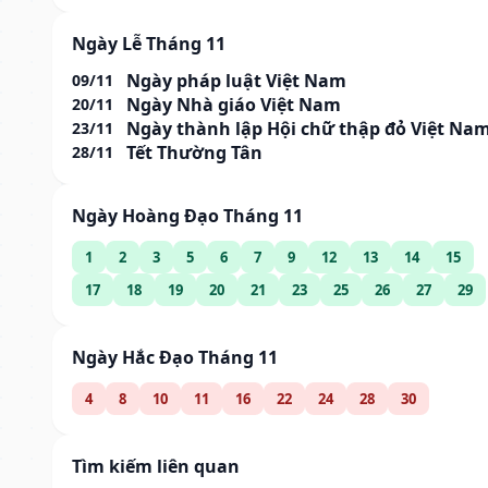
Ngày Lễ Tháng 11
Ngày pháp luật Việt Nam
09/11
Ngày Nhà giáo Việt Nam
20/11
Ngày thành lập Hội chữ thập đỏ Việt Na
23/11
Tết Thường Tân
28/11
Ngày Hoàng Đạo Tháng 11
1
2
3
5
6
7
9
12
13
14
15
17
18
19
20
21
23
25
26
27
29
Ngày Hắc Đạo Tháng 11
4
8
10
11
16
22
24
28
30
Tìm kiếm liên quan