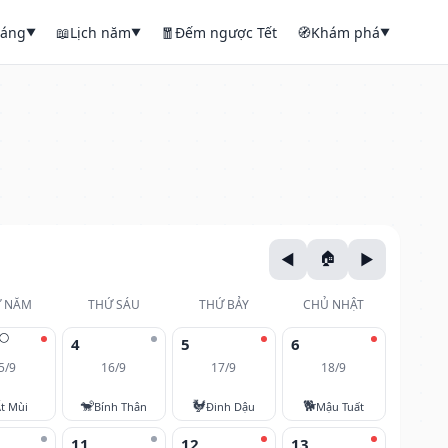
háng
📖
Lịch năm
🧧
Đếm ngược Tết
🧭
Khám phá
▼
▼
▼
 NĂM
THỨ SÁU
THỨ BẢY
CHỦ NHẬT
🌕
4
5
6
5/9
16/9
17/9
18/9
🐒
🐓
🐕
t Mùi
Bính Thân
Đinh Dậu
Mậu Tuất
11
12
13