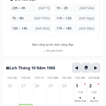
23h – 0h
(Giờ Tí)
1h – 2h
(Giờ Sửu)
7h – 8h
(Giờ Thìn)
11h – 12h
(Giờ Ngọ)
13h – 14h
(Giờ Mùi)
17h – 18h
(Giờ Dậu)
Bạn càng tự tin, bạn càng đẹp.
— Khuyết Danh
Lịch Tháng 10 Năm 1960
THỨ HAI
THỨ BA
THỨ TƯ
THỨ NĂM
THỨ SÁU
THỨ BẢY
CHỦ NHẬT
26
27
28
29
30
1
2
11/8
12/8
🐕
🐖
Nhâm Tuất
Quý Hợi