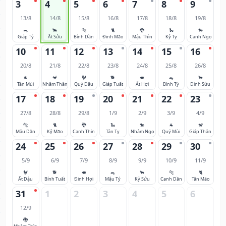
3
4
5
6
7
8
9
13/8
14/8
15/8
16/8
17/8
18/8
19/8
🐀
🐂
🐅
🐈
🐉
🐍
🐎
Giáp Tý
Ất Sửu
Bính Dần
Đinh Mão
Mậu Thìn
Kỷ Tỵ
Canh Ngọ
10
11
12
13
14
15
16
20/8
21/8
22/8
23/8
24/8
25/8
26/8
🐐
🐒
🐓
🐕
🐖
🐀
🐂
Tân Mùi
Nhâm Thân
Quý Dậu
Giáp Tuất
Ất Hợi
Bính Tý
Đinh Sửu
17
18
19
20
21
22
23
27/8
28/8
29/8
1/9
2/9
3/9
4/9
🐅
🐈
🐉
🐍
🐎
🐐
🐒
Mậu Dần
Kỷ Mão
Canh Thìn
Tân Tỵ
Nhâm Ngọ
Quý Mùi
Giáp Thân
24
25
26
27
28
29
30
5/9
6/9
7/9
8/9
9/9
10/9
11/9
🐓
🐕
🐖
🐀
🐂
🐅
🐈
Ất Dậu
Bính Tuất
Đinh Hợi
Mậu Tý
Kỷ Sửu
Canh Dần
Tân Mão
31
1
2
3
4
5
6
12/9
🐉