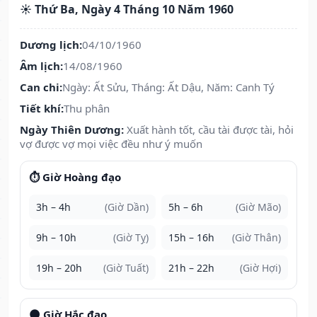
☀️ Thứ Ba, Ngày 4 Tháng 10 Năm 1960
Dương lịch:
04/10/1960
Âm lịch:
14/08/1960
Can chi:
Ngày: Ất Sửu, Tháng: Ất Dậu, Năm: Canh Tý
Tiết khí:
Thu phân
Ngày Thiên Dương:
Xuất hành tốt, cầu tài được tài, hỏi
vợ được vợ mọi việc đều như ý muốn
⏱️ Giờ Hoàng đạo
3h – 4h
(Giờ Dần)
5h – 6h
(Giờ Mão)
9h – 10h
(Giờ Tỵ)
15h – 16h
(Giờ Thân)
19h – 20h
(Giờ Tuất)
21h – 22h
(Giờ Hợi)
🌑 Giờ Hắc đạo