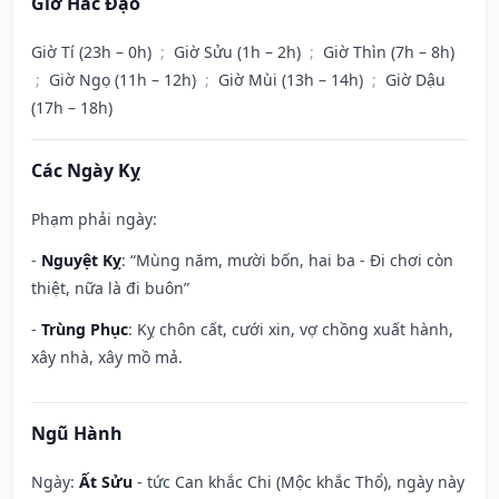
Giờ Hắc Đạo
Giờ Tí (23h – 0h)
;
Giờ Sửu (1h – 2h)
;
Giờ Thìn (7h – 8h)
;
Giờ Ngọ (11h – 12h)
;
Giờ Mùi (13h – 14h)
;
Giờ Dậu
(17h – 18h)
Các Ngày Kỵ
Phạm phải ngày:
-
Nguyệt Kỵ
: “Mùng năm, mười bốn, hai ba - Đi chơi còn
thiệt, nữa là đi buôn”
-
Trùng Phục
: Kỵ chôn cất, cưới xin, vợ chồng xuất hành,
xây nhà, xây mồ mả.
Ngũ Hành
Ngày:
Ất Sửu
- tức Can khắc Chi (Mộc khắc Thổ), ngày này