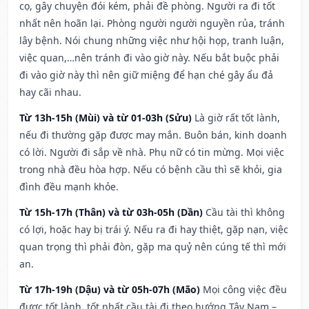
cọ, gây chuyện đói kém, phải đề phòng. Người ra đi tốt
nhất nên hoãn lại. Phòng người người nguyền rủa, tránh
lây bệnh. Nói chung những việc như hội họp, tranh luận,
việc quan,…nên tránh đi vào giờ này. Nếu bắt buộc phải
đi vào giờ này thì nên giữ miệng để hạn ché gây ẩu đả
hay cãi nhau.
Từ 13h-15h (Mùi) và từ 01-03h (Sửu)
Là giờ rất tốt lành,
nếu đi thường gặp được may mắn. Buôn bán, kinh doanh
có lời. Người đi sắp về nhà. Phụ nữ có tin mừng. Mọi việc
trong nhà đều hòa hợp. Nếu có bệnh cầu thì sẽ khỏi, gia
đình đều mạnh khỏe.
Từ 15h-17h (Thân) và từ 03h-05h (Dần)
Cầu tài thì không
có lợi, hoặc hay bị trái ý. Nếu ra đi hay thiệt, gặp nạn, việc
quan trọng thì phải đòn, gặp ma quỷ nên cúng tế thì mới
an.
Từ 17h-19h (Dậu) và từ 05h-07h (Mão)
Mọi công việc đều
được tốt lành, tốt nhất cầu tài đi theo hướng Tây Nam –