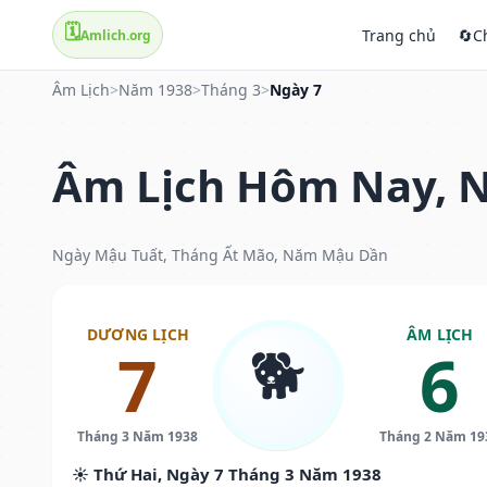
🗓️
Trang chủ
🔄
C
Amlich.org
Âm Lịch
>
Năm 1938
>
Tháng 3
>
Ngày 7
Âm Lịch Hôm Nay, N
Ngày Mậu Tuất, Tháng Ất Mão, Năm Mậu Dần
DƯƠNG LỊCH
ÂM LỊCH
🐕
7
6
Tháng 3 Năm 1938
Tháng 2 Năm 19
☀️ Thứ Hai, Ngày 7 Tháng 3 Năm 1938