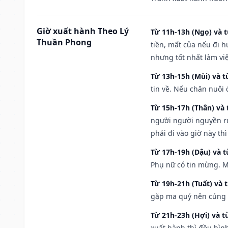
Giờ xuất hành Theo Lý
Từ 11h-13h (Ngọ) và t
Thuần Phong
tiền, mất của nếu đi 
nhưng tốt nhất làm vi
Từ 13h-15h (Mùi) và t
tin về. Nếu chăn nuôi 
Từ 15h-17h (Thân) và 
người người nguyền rủ
phải đi vào giờ này th
Từ 17h-19h (Dậu) và 
Phụ nữ có tin mừng. M
Từ 19h-21h (Tuất) và 
gặp ma quỷ nên cúng t
Từ 21h-23h (Hợi) và t
xuất hành thì đều bìn