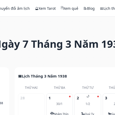
🃏
huyển đổi âm lịch
🔮
Xem Tarot
Xem quẻ
📝
Blog
📅
Lịch t
gày 7 Tháng 3 Năm 19
Lịch Tháng 3 Năm 1938
THỨ HAI
THỨ BA
THỨ TƯ
THỨ
🌙
28
1
2
3
38
30/1
1/2
🐉
🐍
🐎
Nhâm Thìn
Quý Tỵ
Gi