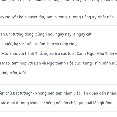
 Nguyệt kỵ, Nguyệt tận, Tam Nương, Dương Công Kỵ Nhật nào.
Can Chi tương đồng (cùng Thổ), ngày này là ngày cát.
ịa Mộc, kỵ các tuổi: Nhâm Thìn và Giáp Ngọ.
 Mộc khắc với hành Thổ, ngoại trừ các tuổi: Canh Ngọ, Mậu Thân 
ới Mão, tam hợp với Dần và Ngọ thành Hỏa cục. Xung Thìn, hình Mùi
 Hợi, Mão, Mùi.
điền chủ bất tường” - Không nên tiến hành việc liên quan đến nhậ
n tác quái thượng sàng” - Không nên ăn chó, quỉ quái lên giường