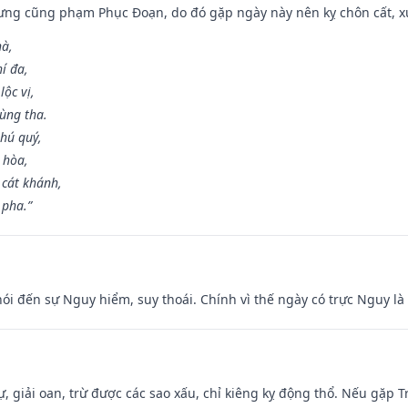
ưng cũng phạm Phục Đoạn, do đó gặp ngày này nên kỵ chôn cất, xuấ
hà,
í đa,
ộc vị,
ùng tha.
hú quý,
 hòa,
 cát khánh,
 pha.”
nói đến sự Nguy hiểm, suy thoái. Chính vì thế ngày có trực Nguy l
tự, giải oan, trừ được các sao xấu, chỉ kiêng kỵ động thổ. Nếu gặp Tr