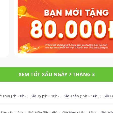
XEM TỐT XẤU NGÀY 7 THÁNG 3
ờ Thìn (7h – 8h)
;
Giờ Tỵ (9h – 10h)
;
Giờ Thân (15h – 16h)
;
Giờ D
 Sửu (1h – 2h)
;
Giờ Mão (5h – 6h)
;
Giờ Ngọ (11h – 12h)
;
Giờ Mù