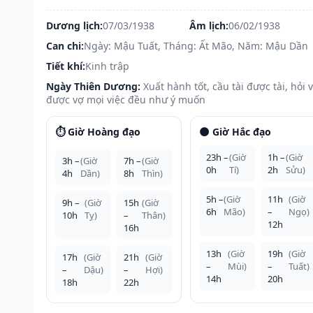
Dương lịch:
07/03/1938
Âm lịch:
06/02/1938
Can chi:
Ngày: Mậu Tuất, Tháng: Ất Mão, Năm: Mậu Dần
Tiết khí:
Kinh trập
Ngày Thiên Dương:
Xuất hành tốt, cầu tài được tài, hỏi 
được vợ mọi việc đều như ý muốn
⏱️ Giờ Hoàng đạo
🌑 Giờ Hắc đạo
23h –
(Giờ
1h –
(Giờ
3h –
(Giờ
7h –
(Giờ
0h
Tí)
2h
Sửu)
4h
Dần)
8h
Thìn)
5h –
(Giờ
11h
(Giờ
9h –
(Giờ
15h
(Giờ
6h
Mão)
–
Ngọ)
10h
Tỵ)
–
Thân)
12h
16h
13h
(Giờ
19h
(Giờ
17h
(Giờ
21h
(Giờ
–
Mùi)
–
Tuất)
–
Dậu)
–
Hợi)
14h
20h
18h
22h