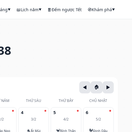
háng
📖
Lịch năm
🧧
Đếm ngược Tết
🧭
Khám phá
▼
▼
▼
38
 NĂM
THỨ SÁU
THỨ BẢY
CHỦ NHẬT
4
5
6
2/2
3/2
4/2
5/2
🐐
🐒
🐓
áp Ngọ
Ất Mùi
Bính Thân
Đinh Dậu