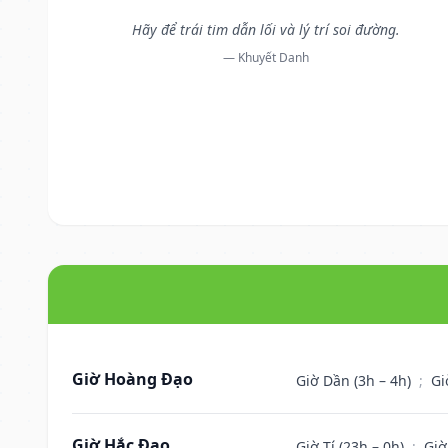
Hãy để trái tim dẫn lối và lý trí soi đường.
— Khuyết Danh
Giờ Hoàng Đạo
Giờ Dần (3h – 4h)
;
Gi
Giờ Hắc Đạo
Giờ Tí (23h – 0h)
;
Giờ