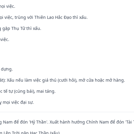
ọi việc.
ọi việc, trùng với Thiên Lao Hắc Đạo thì xấu.
g gặp Thụ Tử thì xấu.
việc.
y dựng.
t): Xấu nếu làm việc giá thú (cưới hỏi), mở cửa hoặc mở hàng.
c tế tự (cúng bái), mai táng.
ỵ mọi việc đại sự.
 Nam để đón 'Hỷ Thần'. Xuất hành hướng Chính Nam để đón 'Tài 
 Lên Trời gặp Hạc Thần (xấu)