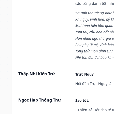
cầu công danh tốt, nh
“Vị tinh tạo tác sự như 
Phú quý, vinh hoa, hỷ kh
Mai táng tiến lâm quan l
Tam tai, cửu họa bất ph
Hôn nhân ngộ thử gia p
Phu phụ tề mi, vĩnh bảo
Tòng thử môn đình sinh
Nhi tôn đại đại bảo kim
Thập Nhị Kiến Trừ
Trực Nguy
Nói đến Trực Nguy là 
Ngọc Hạp Thông Thư
Sao tốt
:
- Thiên Xá: Tốt cho tế 