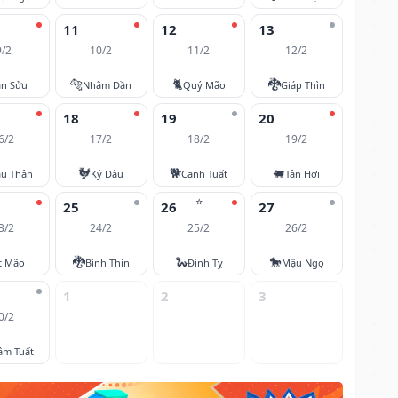
11
12
13
9/2
10/2
11/2
12/2
🐅
🐈
🐉
ân Sửu
Nhâm Dần
Quý Mão
Giáp Thìn
18
19
20
6/2
17/2
18/2
19/2
🐓
🐕
🐖
u Thân
Kỷ Dậu
Canh Tuất
Tân Hợi
⭐
25
26
27
3/2
24/2
25/2
26/2
🐉
🐍
🐎
t Mão
Bính Thìn
Đinh Tỵ
Mậu Ngọ
1
2
3
0/2
âm Tuất