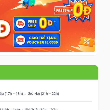
ậu (17h – 18h)
;
Giờ Hợi (21h – 22h)
i (13h – 14h)
;
Giờ Tuất (19h – 20h)