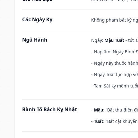
Các Ngày Kỵ
Không phạm bất kỳ ngày
Ngũ Hành
Ngày:
Mậu Tuất
- tức 
- Nạp âm: Ngày Bình Đ
- Ngày này thuộc hành
- Ngày Tuất lục hợp v
- Tam Sát kỵ mệnh tuổi
Bành Tổ Bách Kỵ Nhật
-
Mậu
: “Bất thụ điền 
-
Tuất
: “Bất cật khuyể