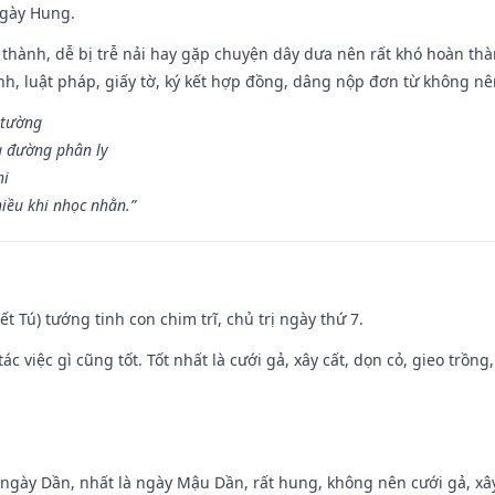
ngày Hung.
 thành, dễ bị trễ nải hay gặp chuyện dây dưa nên rất khó hoàn th
ính, luật pháp, giấy tờ, ký kết hợp đồng, dâng nộp đơn từ không nên
 tường
a đường phân ly
hi
iều khi nhọc nhằn.”
Kiết Tú) tướng tinh con chim trĩ, chủ trị ngày thứ 7.
tác việc gì cũng tốt. Tốt nhất là cưới gả, xây cất, dọn cỏ, gieo trồng,
ại ngày Dần, nhất là ngày Mậu Dần, rất hung, không nên cưới gả, x