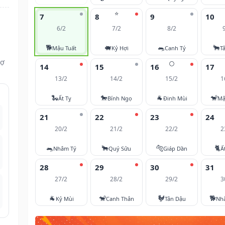
⭐
7
8
9
10
6/2
7/2
8/2
🐕
🐖
🐀
🐂
Mậu Tuất
Kỷ Hợi
Canh Tý
T
vợ
🌕
14
15
16
17
13/2
14/2
15/2
1
🐍
🐎
🐐
🐒
Ất Tỵ
Bính Ngọ
Đinh Mùi
Mậ
21
22
23
24
20/2
21/2
22/2
2
🐀
🐂
🐅
🐈
Nhâm Tý
Quý Sửu
Giáp Dần
Ấ
28
29
30
31
27/2
28/2
29/2
3
🐐
🐒
🐓
🐕
Kỷ Mùi
Canh Thân
Tân Dậu
Nh