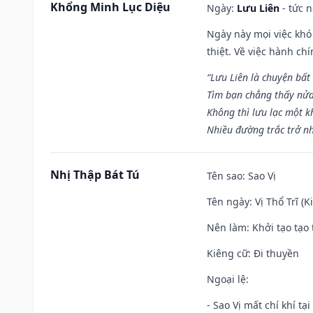
Khổng Minh Lục Diệu
Ngày:
Lưu Liên
- tức 
Ngày này mọi việc khó
thiệt. Về việc hành ch
“Lưu Liên là chuyện bất
Tìm bạn chẳng thấy nử
Không thì lưu lạc một k
Nhiều đường trắc trở nh
Nhị Thập Bát Tú
Tên sao
: Sao Vị
Tên ngày
: Vị Thổ Trĩ (
Nên làm
: Khởi tạo tạo 
Kiêng cữ
: Đi thuyền
Ngoại lệ
:
- Sao Vị mất chí khí t