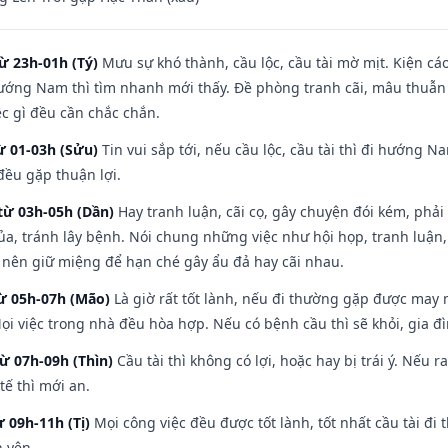
ừ 23h-01h (Tý)
Mưu sự khó thành, cầu lộc, cầu tài mờ mịt. Kiện cáo
hướng Nam thì tìm nhanh mới thấy. Đề phòng tranh cãi, mâu thuẫn
ệc gì đều cần chắc chắn.
ừ 01-03h (Sửu)
Tin vui sắp tới, nếu cầu lộc, cầu tài thì đi hướng 
đều gặp thuận lợi.
từ 03h-05h (Dần)
Hay tranh luận, cãi cọ, gây chuyện đói kém, phải
a, tránh lây bệnh. Nói chung những việc như hội họp, tranh luận,
ì nên giữ miệng để hạn ché gây ẩu đả hay cãi nhau.
từ 05h-07h (Mão)
Là giờ rất tốt lành, nếu đi thường gặp được may 
ọi việc trong nhà đều hòa hợp. Nếu có bệnh cầu thì sẽ khỏi, gia 
từ 07h-09h (Thìn)
Cầu tài thì không có lợi, hoặc hay bị trái ý. Nếu r
ế thì mới an.
ừ 09h-11h (Tị)
Mọi công việc đều được tốt lành, tốt nhất cầu tài 
h yên.