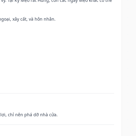
ao Vỹ. Tại Kỷ Mẹo rất Hung, còn các ngày Mẹo khác có thể
ngoại, xây cất, và hôn nhân.
ợi, chỉ nên phá dỡ nhà cửa.