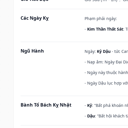
Các Ngày Kỵ
Phạm phải ngày:
-
Kim Thần Thất Sát
: 
Ngũ Hành
Ngày:
Kỷ Dậu
- tức Can
- Nạp âm: Ngày Đại Dịc
- Ngày này thuộc hành
- Ngày Dậu lục hợp với
Bành Tổ Bách Kỵ Nhật
-
Kỷ
: “Bất phá khoán 
-
Dậu
: “Bất hội khách