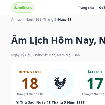
🗓️
Trang chủ
🔄
C
Amlich.org
Âm Lịch
>
Năm 1938
>
Tháng 3
>
Ngày 18
Âm Lịch Hôm Nay, N
Ngày Kỷ Dậu, Tháng Ất Mão, Năm Mậu Dần
DƯƠNG LỊCH
ÂM LỊCH
18
17
🐓
Tháng 3 Năm 1938
Tháng 2 Năm 19
☀️ Thứ Sáu, Ngày 18 Tháng 3 Năm 1938