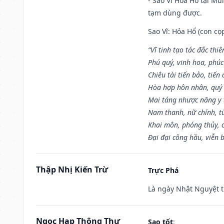
- Sao Vĩ Hỏa Hổ tại Mù
tạm dùng được.
Sao Vĩ: Hỏa Hổ (con cọ
“Vĩ tinh tạo tác đắc thiê
Phú quý, vinh hoa, phúc
Chiêu tài tiến bảo, tiến 
Hòa hợp hôn nhân, quý 
Mai táng nhược năng y 
Nam thanh, nữ chính, t
Khai môn, phóng thủy, c
Đại đại công hầu, viễn 
Thập Nhị Kiến Trừ
Trực Phá
Là ngày Nhật Nguyệt t
Ngọc Hạp Thông Thư
Sao tốt
: