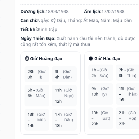
Dương lịch:
18/03/1938
Âm lịch:
17/02/1938
Can chi:
Ngày: Kỷ Dậu, Tháng: Ất Mão, Năm: Mậu Dần
Tiết khí:
Kinh trập
Ngày Thiên Đạo:
Xuất hành cầu tài nên tránh, dù được
cũng rất tốn kém, thất lý mà thua
⏱️ Giờ Hoàng đạo
🌑 Giờ Hắc đạo
1h –
(Giờ
7h –
(Giờ
23h –
(Giờ
3h –
(Giờ
2h
Sửu)
8h
Thìn)
0h
Tí)
4h
Dần)
9h –
(Giờ
15h
(Giờ
5h –
(Giờ
11h
(Giờ
10h
Tỵ)
–
Thân)
6h
Mão)
–
Ngọ)
16h
12h
19h
(Giờ
21h
(Giờ
13h
(Giờ
17h
(Giờ
–
Tuất)
–
Hợi)
–
Mùi)
–
Dậu)
20h
22h
14h
18h