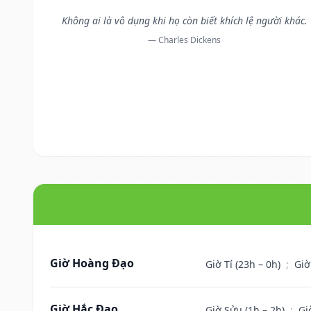
Không ai là vô dụng khi họ còn biết khích lệ người khác.
— Charles Dickens
Giờ Hoàng Đạo
Giờ Tí (23h – 0h)
;
Giờ
Giờ Hắc Đạo
Giờ Sửu (1h – 2h)
;
Gi