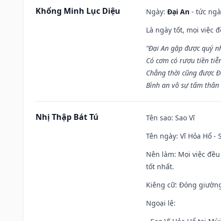
Khổng Minh Lục Diệu
Ngày:
Đại An
- tức ngà
Là ngày tốt, mọi việc
“Đại An gặp được quý n
Có cơm có rượu tiền tiễ
Chẳng thời cũng được Đ
Bình an vô sự tấm thân
Nhị Thập Bát Tú
Tên sao
: Sao Vĩ
Tên ngày
: Vĩ Hỏa Hổ -
Nên làm
: Mọi việc đều
tốt nhất.
Kiêng cữ
: Đóng giường
Ngoại lệ
: