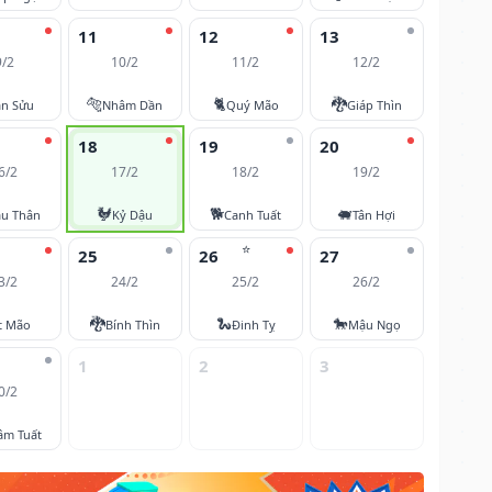
11
12
13
9/2
10/2
11/2
12/2
🐅
🐈
🐉
ân Sửu
Nhâm Dần
Quý Mão
Giáp Thìn
18
19
20
6/2
17/2
18/2
19/2
🐓
🐕
🐖
u Thân
Kỷ Dậu
Canh Tuất
Tân Hợi
⭐
25
26
27
3/2
24/2
25/2
26/2
🐉
🐍
🐎
t Mão
Bính Thìn
Đinh Tỵ
Mậu Ngọ
1
2
3
0/2
âm Tuất