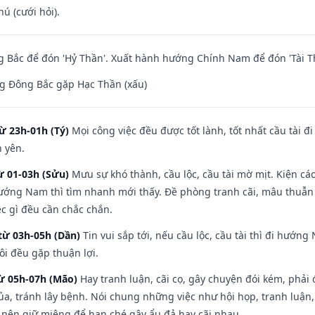
hú (cưới hỏi).
 Bắc để đón 'Hỷ Thần'. Xuất hành hướng Chính Nam để đón 'Tài T
g Đông Bắc gặp Hạc Thần (xấu)
ừ 23h-01h (Tý)
Mọi công việc đều được tốt lành, tốt nhất cầu tài
h yên.
ừ 01-03h (Sửu)
Mưu sự khó thành, cầu lộc, cầu tài mờ mịt. Kiện cáo
hướng Nam thì tìm nhanh mới thấy. Đề phòng tranh cãi, mâu thuẫn
ệc gì đều cần chắc chắn.
từ 03h-05h (Dần)
Tin vui sắp tới, nếu cầu lộc, cầu tài thì đi hướ
ôi đều gặp thuận lợi.
từ 05h-07h (Mão)
Hay tranh luận, cãi cọ, gây chuyện đói kém, phải
a, tránh lây bệnh. Nói chung những việc như hội họp, tranh luận,
ì nên giữ miệng để hạn ché gây ẩu đả hay cãi nhau.