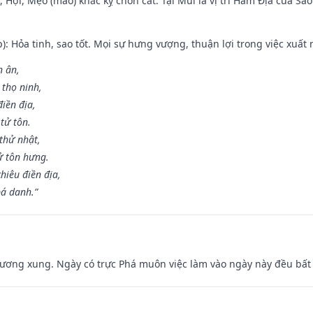
i, Hợi, Mẹo (mão) khắc kỵ chôn cất. Tại Mùi là vị trí Hãm Địa của S
p): Hỏa tinh, sao tốt. Mọi sự hưng vượng, thuận lợi trong việc xuất 
n ân,
 thọ ninh,
điền địa,
tử tôn.
thử nhật,
ử tôn hưng.
hiêu điền địa,
bá danh.”
ương xung. Ngày có trực Phá muôn việc làm vào ngày này đều bất l