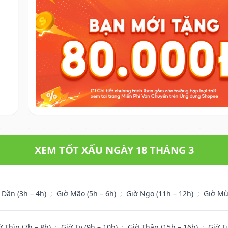
XEM TỐT XẤU NGÀY 18 THÁNG 3
 Dần (3h – 4h)
;
Giờ Mão (5h – 6h)
;
Giờ Ngọ (11h – 12h)
;
Giờ Mù
ờ Thìn (7h – 8h)
;
Giờ Tỵ (9h – 10h)
;
Giờ Thân (15h – 16h)
;
Giờ T