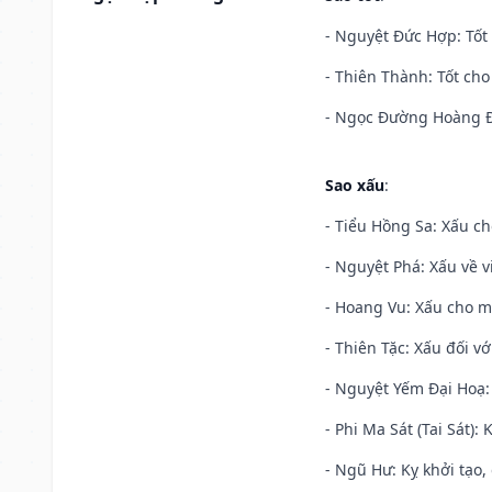
- Nguyệt Đức Hợp: Tốt 
- Thiên Thành: Tốt cho
- Ngọc Đường Hoàng Đạ
Sao xấu
:
- Tiểu Hồng Sa: Xấu ch
- Nguyệt Phá: Xấu về v
- Hoang Vu: Xấu cho m
- Thiên Tặc: Xấu đối vớ
- Nguyệt Yếm Đại Hoạ: X
- Phi Ma Sát (Tai Sát): 
- Ngũ Hư: Kỵ khởi tạo, 