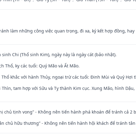
Tránh làm những công việc quan trọng, đi xa, ký kết hợp đồng, hay 
 sinh Chi (Thổ sinh Kim), ngày này là ngày cát (bảo nhật).
h Thổ, kỵ các tuổi: Quý Mão và Ất Mão.
 Thổ khắc với hành Thủy, ngoại trừ các tuổi: Đinh Mùi và Quý Hợi
 Thìn, tam hợp với Sửu và Tỵ thành Kim cục. Xung Mão, hình Dậu, h
nhị chủ tịnh vong” - Không nên tiến hành phá khoán để tránh cả 2
 tân chủ hữu thương” - Không nên tiến hành hội khách để tránh tân