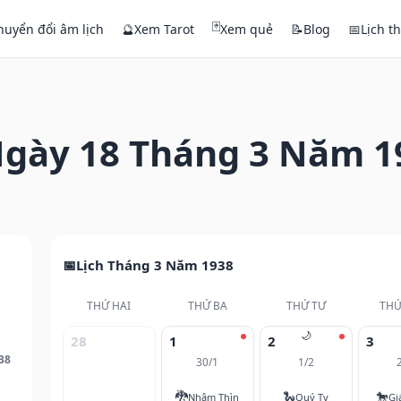
🃏
huyển đổi âm lịch
🔮
Xem Tarot
Xem quẻ
📝
Blog
📅
Lịch t
gày 18 Tháng 3 Năm 1
Lịch Tháng 3 Năm 1938
THỨ HAI
THỨ BA
THỨ TƯ
THỨ
🌙
28
1
2
3
38
30/1
1/2
🐉
🐍
🐎
Nhâm Thìn
Quý Tỵ
Gi