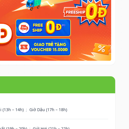
i (13h – 14h)
;
Giờ Dậu (17h – 18h)
uất (19h – 20h)
;
Giờ Hợi (21h – 22h)