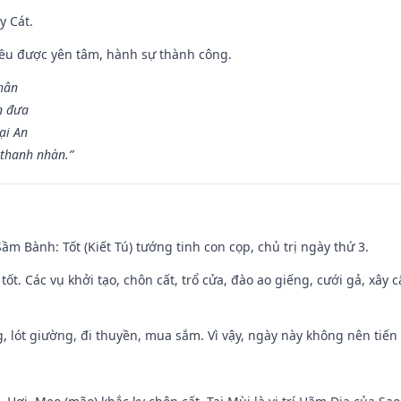
y Cát.
 đều được yên tâm, hành sự thành công.
hân
n đưa
ại An
 thanh nhàn.”
 Sầm Bành: Tốt (Kiết Tú) tướng tinh con cọp, chủ trị ngày thứ 3.
 tốt. Các vụ khởi tạo, chôn cất, trổ cửa, đào ao giếng, cưới gả, xây 
, lót giường, đi thuyền, mua sắm. Vì vậy, ngày này không nên tiến