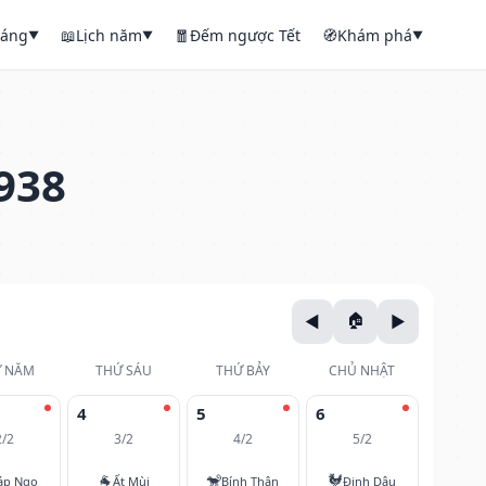
háng
📖
Lịch năm
🧧
Đếm ngược Tết
🧭
Khám phá
▼
▼
▼
938
 NĂM
THỨ SÁU
THỨ BẢY
CHỦ NHẬT
4
5
6
2/2
3/2
4/2
5/2
🐐
🐒
🐓
áp Ngọ
Ất Mùi
Bính Thân
Đinh Dậu