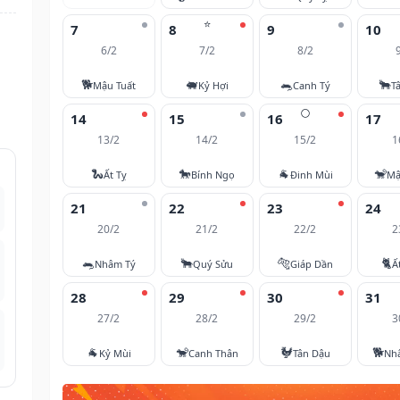
⭐
7
8
9
10
6/2
7/2
8/2
🐕
🐖
🐀
🐂
Mậu Tuất
Kỷ Hợi
Canh Tý
T
🌕
14
15
16
17
13/2
14/2
15/2
1
🐍
🐎
🐐
🐒
Ất Tỵ
Bính Ngọ
Đinh Mùi
Mậ
21
22
23
24
20/2
21/2
22/2
2
🐀
🐂
🐅
🐈
Nhâm Tý
Quý Sửu
Giáp Dần
Ấ
28
29
30
31
27/2
28/2
29/2
3
🐐
🐒
🐓
🐕
Kỷ Mùi
Canh Thân
Tân Dậu
Nh