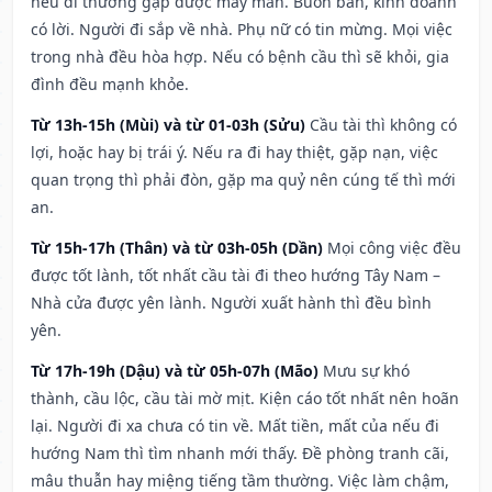
nếu đi thường gặp được may mắn. Buôn bán, kinh doanh
có lời. Người đi sắp về nhà. Phụ nữ có tin mừng. Mọi việc
trong nhà đều hòa hợp. Nếu có bệnh cầu thì sẽ khỏi, gia
đình đều mạnh khỏe.
Từ 13h-15h (Mùi) và từ 01-03h (Sửu)
Cầu tài thì không có
lợi, hoặc hay bị trái ý. Nếu ra đi hay thiệt, gặp nạn, việc
quan trọng thì phải đòn, gặp ma quỷ nên cúng tế thì mới
an.
Từ 15h-17h (Thân) và từ 03h-05h (Dần)
Mọi công việc đều
được tốt lành, tốt nhất cầu tài đi theo hướng Tây Nam –
Nhà cửa được yên lành. Người xuất hành thì đều bình
yên.
Từ 17h-19h (Dậu) và từ 05h-07h (Mão)
Mưu sự khó
thành, cầu lộc, cầu tài mờ mịt. Kiện cáo tốt nhất nên hoãn
lại. Người đi xa chưa có tin về. Mất tiền, mất của nếu đi
hướng Nam thì tìm nhanh mới thấy. Đề phòng tranh cãi,
mâu thuẫn hay miệng tiếng tầm thường. Việc làm chậm,