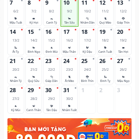
7
8
9
10
11
12
13
6/2
7/2
8/2
9/2
10/2
11/2
12/2
🐕
🐖
🐀
🐂
🐅
🐈
🐉
Mậu Tuất
Kỷ Hợi
Canh Tý
Tân Sửu
Nhâm Dần
Quý Mão
Giáp Thìn
14
15
16
17
18
19
20
13/2
14/2
15/2
16/2
17/2
18/2
19/2
🐍
🐎
🐐
🐒
🐓
🐕
🐖
Ất Tỵ
Bính Ngọ
Đinh Mùi
Mậu Thân
Kỷ Dậu
Canh Tuất
Tân Hợi
21
22
23
24
25
26
27
20/2
21/2
22/2
23/2
24/2
25/2
26/2
🐀
🐂
🐅
🐈
🐉
🐍
🐎
Nhâm Tý
Quý Sửu
Giáp Dần
Ất Mão
Bính Thìn
Đinh Tỵ
Mậu Ngọ
28
29
30
31
1
2
3
27/2
28/2
29/2
30/2
🐐
🐒
🐓
🐕
Kỷ Mùi
Canh Thân
Tân Dậu
Nhâm Tuất