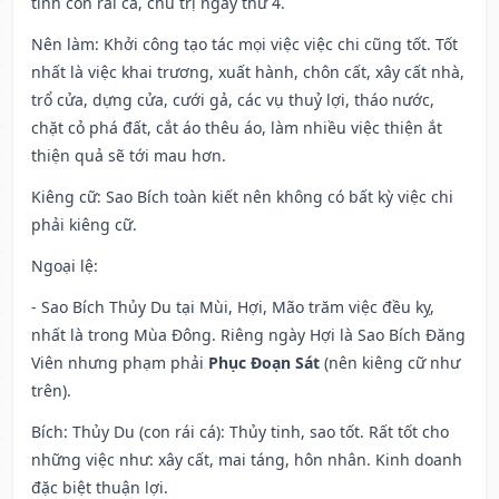
tinh con rái cá, chủ trị ngày thứ 4.
Nên làm
: Khởi công tạo tác mọi việc việc chi cũng tốt. Tốt
nhất là việc khai trương, xuất hành, chôn cất, xây cất nhà,
trổ cửa, dựng cửa, cưới gả, các vụ thuỷ lợi, tháo nước,
chặt cỏ phá đất, cắt áo thêu áo, làm nhiều việc thiện ắt
thiện quả sẽ tới mau hơn.
Kiêng cữ
: Sao Bích toàn kiết nên không có bất kỳ việc chi
phải kiêng cữ.
Ngoại lệ
:
- Sao Bích Thủy Du tại Mùi, Hợi, Mão trăm việc đều kỵ,
nhất là trong Mùa Đông. Riêng ngày Hợi là Sao Bích Đăng
Viên nhưng phạm phải
Phục Đoạn Sát
(nên kiêng cữ như
trên).
Bích: Thủy Du (con rái cá): Thủy tinh, sao tốt. Rất tốt cho
những việc như: xây cất, mai táng, hôn nhân. Kinh doanh
đặc biệt thuận lợi.