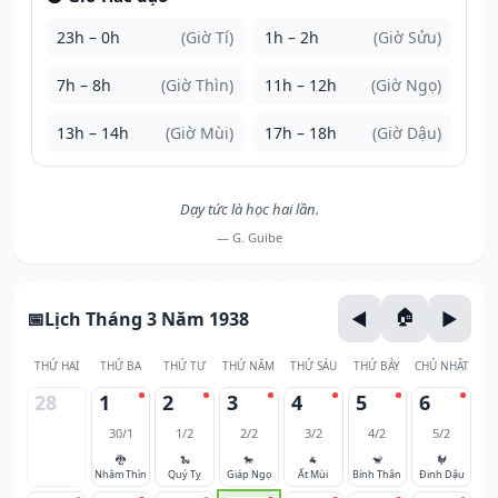
23h – 0h
(Giờ Tí)
1h – 2h
(Giờ Sửu)
7h – 8h
(Giờ Thìn)
11h – 12h
(Giờ Ngọ)
13h – 14h
(Giờ Mùi)
17h – 18h
(Giờ Dậu)
Dạy tức là học hai lần.
— G. Guibe
Lịch Tháng 3 Năm 1938
THỨ HAI
THỨ BA
THỨ TƯ
THỨ NĂM
THỨ SÁU
THỨ BẢY
CHỦ NHẬT
28
1
2
3
4
5
6
30/1
1/2
2/2
3/2
4/2
5/2
🐉
🐍
🐎
🐐
🐒
🐓
Nhâm Thìn
Quý Tỵ
Giáp Ngọ
Ất Mùi
Bính Thân
Đinh Dậu