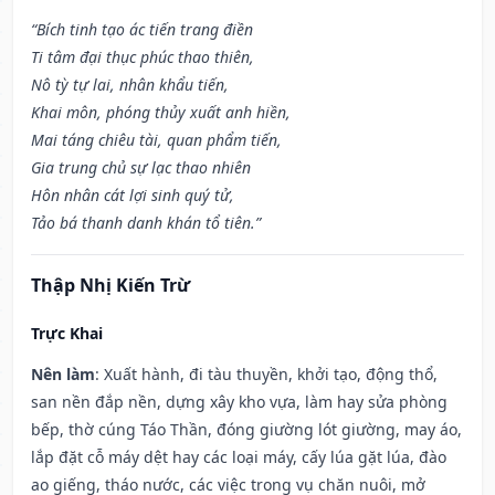
“Bích tinh tạo ác tiến trang điền
Ti tâm đại thục phúc thao thiên,
Nô tỳ tự lai, nhân khẩu tiến,
Khai môn, phóng thủy xuất anh hiền,
Mai táng chiêu tài, quan phẩm tiến,
Gia trung chủ sự lạc thao nhiên
Hôn nhân cát lợi sinh quý tử,
Tảo bá thanh danh khán tổ tiên.”
Thập Nhị Kiến Trừ
Trực Khai
Nên làm
: Xuất hành, đi tàu thuyền, khởi tạo, động thổ,
san nền đắp nền, dựng xây kho vựa, làm hay sửa phòng
bếp, thờ cúng Táo Thần, đóng giường lót giường, may áo,
lắp đặt cỗ máy dệt hay các loại máy, cấy lúa gặt lúa, đào
ao giếng, tháo nước, các việc trong vụ chăn nuôi, mở