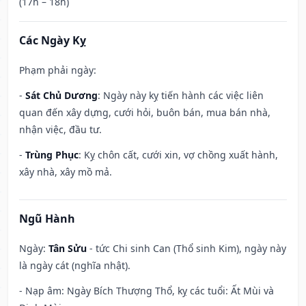
(17h – 18h)
Các Ngày Kỵ
Phạm phải ngày:
-
Sát Chủ Dương
: Ngày này kỵ tiến hành các việc liên
quan đến xây dựng, cưới hỏi, buôn bán, mua bán nhà,
nhận việc, đầu tư.
-
Trùng Phục
: Kỵ chôn cất, cưới xin, vợ chồng xuất hành,
xây nhà, xây mồ mả.
Ngũ Hành
Ngày:
Tân Sửu
- tức Chi sinh Can (Thổ sinh Kim), ngày này
là ngày cát (nghĩa nhật).
- Nạp âm: Ngày Bích Thượng Thổ, kỵ các tuổi: Ất Mùi và