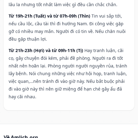
lâu la nhưng tốt nhất làm việc gì đều cần chắc chắn.
Từ 19h-21h (Tuất) và từ 07h-09h (Thìn)
Tin vui sắp tới,
nếu cầu lộc, cầu tài thì đi hướng Nam. Đi công việc gặp
gỡ có nhiều may mắn. Người đi có tin về. Nếu chăn nuôi
đều gặp thuận lợi.
Từ 21h-23h (Hợi) và từ 09h-11h (Tị)
Hay tranh luận, cãi
cọ, gây chuyện đói kém, phải đề phòng. Người ra đi tốt
nhất nên hoãn lại. Phòng người người nguyền rủa, tránh
lây bệnh. Nói chung những việc như hội họp, tranh luận,
việc quan,…nên tránh đi vào giờ này. Nếu bắt buộc phải
đi vào giờ này thì nên giữ miệng để hạn ché gây ẩu đả
hay cãi nhau.
Về Amlich.org