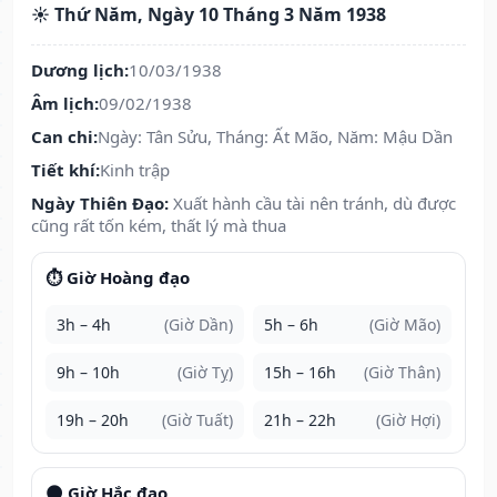
☀️ Thứ Năm, Ngày 10 Tháng 3 Năm 1938
Dương lịch:
10/03/1938
Âm lịch:
09/02/1938
Can chi:
Ngày: Tân Sửu, Tháng: Ất Mão, Năm: Mậu Dần
Tiết khí:
Kinh trập
Ngày Thiên Đạo:
Xuất hành cầu tài nên tránh, dù được
cũng rất tốn kém, thất lý mà thua
⏱️ Giờ Hoàng đạo
3h – 4h
(Giờ Dần)
5h – 6h
(Giờ Mão)
9h – 10h
(Giờ Tỵ)
15h – 16h
(Giờ Thân)
19h – 20h
(Giờ Tuất)
21h – 22h
(Giờ Hợi)
🌑 Giờ Hắc đạo